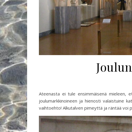
Joulun
Ateenasta ei tule ensimmäisenä mieleen, et
joulumarkkinoineen ja hienosti valaistuine k
vaihtoehto! Alkutalven pimeyttä ja räntää voi p