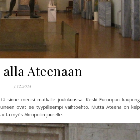
 alla Ateenaan
3.12.2014
tä sinne menisi matkalle joulukuussa. Keski-Euroopan kaupung
atuineen ovat se tyypillisempi vaihtoehto. Mutta Ateena on kel
aeta myös Akropoliin juurelle.