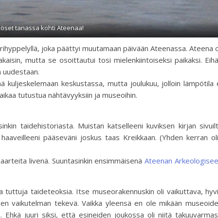
öset tanassa kohti Ateenaa!
arihyppelyllä, joka päättyi muutamaan päivään Ateenassa. Ateena o
kaisin, mutta se osoittautui tosi mielenkiintoiseksi paikaksi. Eih
vä uudestaan.
nä kuljeskelemaan keskustassa, mutta joulukuu, jolloin lämpötila 
 aikaa tutustua nähtävyyksiin ja museoihin.
nkin taidehistoriasta. Muistan katselleeni kuviksen kirjan sivuil
ja haaveilleeni pääseväni joskus taas Kreikkaan. (Yhden kerran ol
deaarteita livenä. Suuntasinkin ensimmäisenä
Ateenan Arkeologise
ilta tuttuja taideteoksia. Itse museorakennuskin oli vaikuttava, hyv
ntisen vaikutelman tekevä. Vaikka yleensä en ole mikään museoid
 Ehkä juuri siksi, että esineiden joukossa oli niitä takuuvarmas