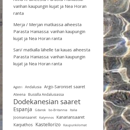
vanhan kaupungin kujat ja Nea Horan
ranta
Merja / Merjan matkassa
aiheesta
Parasta Haniassa: vanhan kaupungin
kujat ja Nea Horan ranta
Sari/ matkalla lähelle tai kauas
aiheesta
Parasta Haniassa: vanhan kaupungin
kujat ja Nea Horan ranta
Argo-Saroniset saaret
Andalusia
Agistri
Ateena
Bussilla Andalusiassa
Dodekanesian saaret
Espanja
Gdansk
Iso-Britannia
Italia
Kanariansaaret
Jooniansaaret
Kalymnos
Kastellorizo
Karpathos
Kaupunkilomat