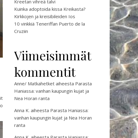
Kreetan vihreä talvi
Kuinka adoptoida kissa Kreikasta?
Kirkkojen ja kreisibileiden Ios
10 vinkkiä Teneriffan Puerto de la
Cruziin
Viimeisimmät
kommentit
Anne/ Matkahetket
aiheesta
Parasta
Haniassa: vanhan kaupungin kujat ja
it
Nea Horan ranta
po
Anna K.
aiheesta
Parasta Haniassa:
vanhan kaupungin kujat ja Nea Horan
ranta
Anna K.
aiheesta
Parasta Haniassa: