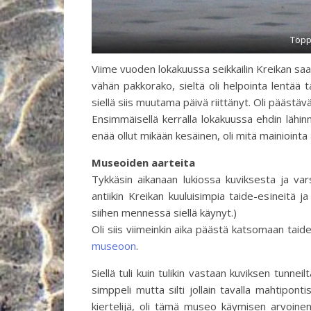
Töpp
Viime vuoden lokakuussa seikkailin Kreikan sa
vähän pakkorako, sieltä oli helpointa lentää ta
siellä siis muutama päivä riittänyt. Oli päästä
Ensimmäisellä kerralla lokakuussa ehdin lähin
enää ollut mikään kesäinen, oli mitä mainiointa
Museoiden aarteita
Tykkäsin aikanaan lukiossa kuviksesta ja varsi
antiikin Kreikan kuuluisimpia taide-esineitä 
siihen mennessä siellä käynyt.)
Oli siis viimeinkin aika päästä katsomaan tai
museoon
.
Siellä tuli kuin tulikin vastaan kuviksen tunne
simppeli mutta silti jollain tavalla mahtipo
kiertelijä, oli tämä museo käymisen arvoinen.