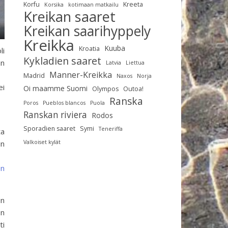
Korfu
Kreeta
Korsika
kotimaan matkailu
Kreikan saaret
Kreikan saarihyppely
Kreikka
Kuuba
Kroatia
li
Kykladien saaret
än
Latvia
Liettua
Manner-Kreikka
Madrid
Naxos
Norja
ei
Oi maamme Suomi
Olympos
Outoa!
Ranska
Poros
Pueblos blancos
Puola
Ranskan riviera
Rodos
Sporadien saaret
Symi
Teneriffa
ta
Valkoiset kylät
in
en
in
en
ti