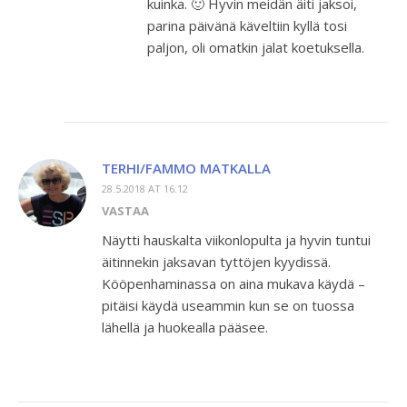
kuinka. 🙂 Hyvin meidän äiti jaksoi,
parina päivänä käveltiin kyllä tosi
paljon, oli omatkin jalat koetuksella.
TERHI/FAMMO MATKALLA
28.5.2018 AT 16:12
VASTAA
Näytti hauskalta viikonlopulta ja hyvin tuntui
äitinnekin jaksavan tyttöjen kyydissä.
Kööpenhaminassa on aina mukava käydä –
pitäisi käydä useammin kun se on tuossa
lähellä ja huokealla pääsee.