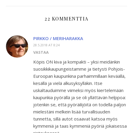
22 KOMMENTTIA
PIRKKO / MERIHARAKKA
28.5.2018 AT 8:24
VASTAA
Köpis ON kiva ja kompakti – yksi meidänkin
suosikkikaupungeistamme ja tietysti Pohjois-
Euroopan kaupunkina parhaimmillaan keväällä,
kesällä ja vielä alkusyksylläkin. Itse
uskaltauduimme viimeksi myös kiertelemään
kaupunkia pyörällä ja se oli yllättävän helppoa:
jotenkin se, että pyöräilijöitä on todella paljon
mielestäni melkein lisää turvallisuuden
tunnetta, sillä autot osaavat katsoa myös
kymmeniä ja taas kymmeniä pyöriä jokaisessa