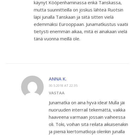
käynyt Kööpenhaminassa enkä Tanskassa,
mutta suunnitteilla on joskus lähteä Ruotsin
läpi junalla Tanskaan ja siitä sitten vielä
edemmäksi Eurooppaan. Junamatkustus vaatii
tietysti enemmän aikaa, mitä ei ainakaan vielä
tänä vuonna meillä ole.
ANNA K.
30.5.2018 AT 22:35
VASTAA
Junamatka on aina hyvä idea! Mulla jäi
nuoruuden interrail tekemättä, vaikka
haaveena varmaan jossain vaiheessa
oli. Toki, voihan sitä reilata aikuisenakin
ja pieniä kiertomatkoja olenkin junalla