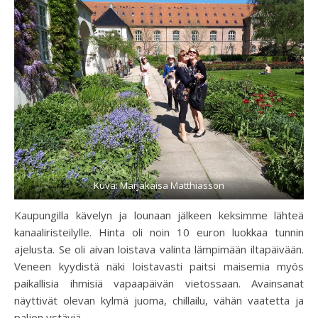
Kuva: Marjakaisa Matthiasson
Kaupungilla kävelyn ja lounaan jälkeen keksimme lähteä
kanaaliristeilylle. Hinta oli noin 10 euron luokkaa tunnin
ajelusta. Se oli aivan loistava valinta lämpimään iltapäivään.
Veneen kyydistä näki loistavasti paitsi maisemia myös
paikallisia ihmisiä vapaapäivän vietossaan. Avainsanat
näyttivät olevan kylmä juoma, chillailu, vähän vaatetta ja
paljon ystäviä.