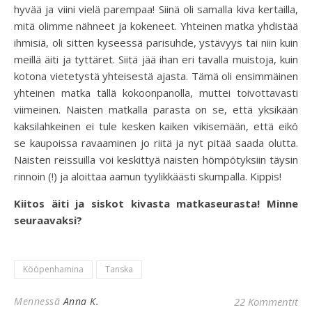
hyvää ja viini vielä parempaa! Siinä oli samalla kiva kertailla,
mitä olimme nähneet ja kokeneet. Yhteinen matka yhdistää
ihmisiä, oli sitten kyseessä parisuhde, ystävyys tai niin kuin
meillä äiti ja tyttäret. Siitä jää ihan eri tavalla muistoja, kuin
kotona vietetystä yhteisestä ajasta. Tämä oli ensimmäinen
yhteinen matka tällä kokoonpanolla, muttei toivottavasti
viimeinen. Naisten matkalla parasta on se, että yksikään
kaksilahkeinen ei tule kesken kaiken vikisemään, että eikö
se kaupoissa ravaaminen jo riitä ja nyt pitää saada olutta.
Naisten reissuilla voi keskittyä naisten hömpötyksiin täysin
rinnoin (!) ja aloittaa aamun tyylikkäästi skumpalla. Kippis!
Kiitos äiti ja siskot kivasta matkaseurasta! Minne
seuraavaksi?
Kööpenhamina
Tanska
Mennessä
Anna K.
22 Kommentit