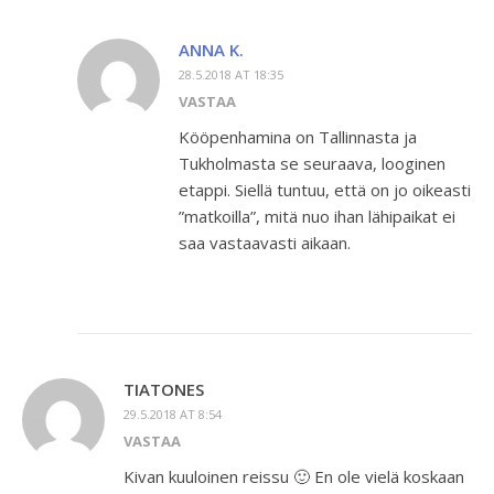
ANNA K.
28.5.2018 AT 18:35
VASTAA
Kööpenhamina on Tallinnasta ja
Tukholmasta se seuraava, looginen
etappi. Siellä tuntuu, että on jo oikeasti
”matkoilla”, mitä nuo ihan lähipaikat ei
saa vastaavasti aikaan.
TIATONES
29.5.2018 AT 8:54
VASTAA
Kivan kuuloinen reissu 🙂 En ole vielä koskaan