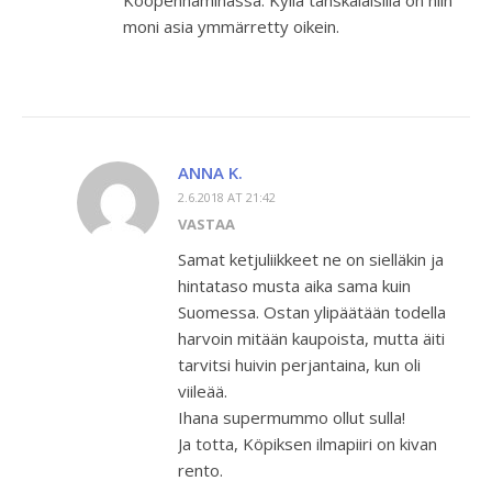
Kööpenhaminassa. Kyllä tanskalaisilla on niin
moni asia ymmärretty oikein.
ANNA K.
2.6.2018 AT 21:42
VASTAA
Samat ketjuliikkeet ne on sielläkin ja
hintataso musta aika sama kuin
Suomessa. Ostan ylipäätään todella
harvoin mitään kaupoista, mutta äiti
tarvitsi huivin perjantaina, kun oli
viileää.
Ihana supermummo ollut sulla!
Ja totta, Köpiksen ilmapiiri on kivan
rento.