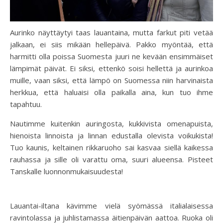
Aurinko näyttäytyi taas lauantaina, mutta farkut piti vetää
jalkaan, ei siis mikään hellepäivä. Pakko myöntää, että
harmitti olla poissa Suomesta juuri ne kevään ensimmäiset
lämpimät päivät. Ei siksi, ettenkö soisi hellettä ja aurinkoa
muille, vaan siksi, että lämpö on Suomessa niin harvinaista
herkkua, että haluaisi olla paikalla aina, kun tuo ihme
tapahtuu.
Nautimme kuitenkin auringosta, kukkivista omenapuista,
hienoista linnoista ja linnan edustalla olevista voikukista!
Tuo kaunis, keltainen rikkaruoho sai kasvaa siellä kaikessa
rauhassa ja sille oli varattu oma, suuri alueensa. Pisteet
Tanskalle luonnonmukaisuudesta!
Lauantai-iltana kävimme vielä syömässä italialaisessa
ravintolassa ja juhlistamassa äitienpäivän aattoa. Ruoka oli