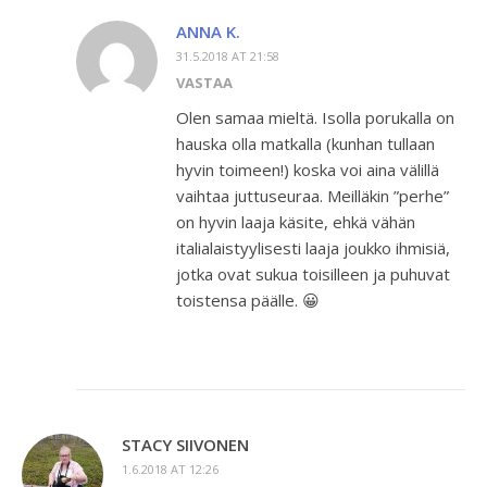
ANNA K.
31.5.2018 AT 21:58
VASTAA
Olen samaa mieltä. Isolla porukalla on
hauska olla matkalla (kunhan tullaan
hyvin toimeen!) koska voi aina välillä
vaihtaa juttuseuraa. Meilläkin ”perhe”
on hyvin laaja käsite, ehkä vähän
italialaistyylisesti laaja joukko ihmisiä,
jotka ovat sukua toisilleen ja puhuvat
toistensa päälle. 😀
STACY SIIVONEN
1.6.2018 AT 12:26