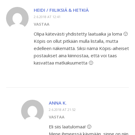
HEIDI / FIILIKSIÄ & HETKIÄ
2.6.2018 AT 12:41
VASTAA
Olipa kätevästi yhdistetty laatuaika ja loma 🙂
Köpis on ollut pitkään mulla listalla, mutta
edelleen näkemättä. Siksi nämä Köpis-aiheiset
postaukset aina kiinnostaa, että voi taas
kasvattaa matkakuumetta 🙂
ANNA K.
2.6.2018 AT 21:52
VASTAA
Eli siis laatulomaa! 🙂
Mene ihmeessä käymään, sinne on niin