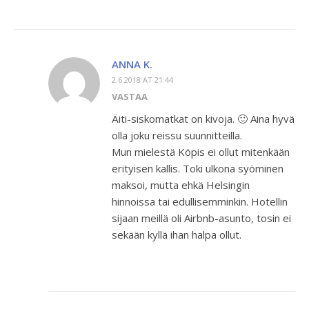
ANNA K.
2.6.2018 AT 21:44
VASTAA
Äiti-siskomatkat on kivoja. 🙂 Aina hyvä
olla joku reissu suunnitteilla.
Mun mielestä Köpis ei ollut mitenkään
erityisen kallis. Toki ulkona syöminen
maksoi, mutta ehkä Helsingin
hinnoissa tai edullisemminkin. Hotellin
sijaan meillä oli Airbnb-asunto, tosin ei
sekään kyllä ihan halpa ollut.