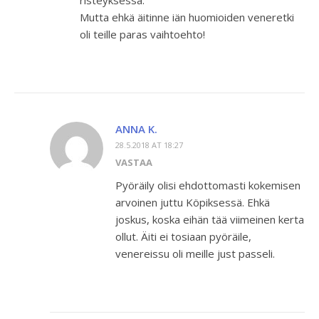
risteyksessä.
Mutta ehkä äitinne iän huomioiden veneretki
oli teille paras vaihtoehto!
ANNA K.
28.5.2018 AT 18:27
VASTAA
Pyöräily olisi ehdottomasti kokemisen
arvoinen juttu Köpiksessä. Ehkä
joskus, koska eihän tää viimeinen kerta
ollut. Äiti ei tosiaan pyöräile,
venereissu oli meille just passeli.