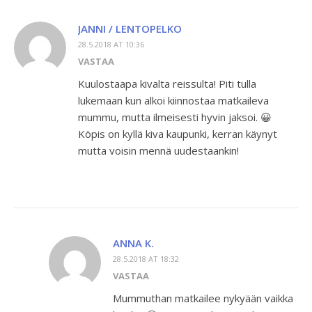
JANNI / LENTOPELKO
28.5.2018 AT 10:36
VASTAA
Kuulostaapa kivalta reissulta! Piti tulla
lukemaan kun alkoi kiinnostaa matkaileva
mummu, mutta ilmeisesti hyvin jaksoi. 😀
Köpis on kyllä kiva kaupunki, kerran käynyt
mutta voisin mennä uudestaankin!
ANNA K.
28.5.2018 AT 18:32
VASTAA
Mummuthan matkailee nykyään vaikka