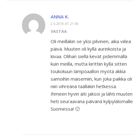
ANNA K.
2.6.2018 AT 21:49
VASTAA
Oli meilläkin se yksi pilvinen, aika viileä
päivä. Muuten oli kyllä aurinkoista ja
kivaa. Olihan siellä kevät pidemmällä
kuin meillä, mutta kirittiin kyllä sitten
toukokuun lämpöaallon myötä äkkiä
samoihin maisemiin, kun joka paikka oli
niin vihreänä täälläkin hetkessä.
Ihmeen hyvin äiti jaksoi ja lähti muuten
heti seuraavana päivänä kylpylälomalle
Suomessa! 🙂