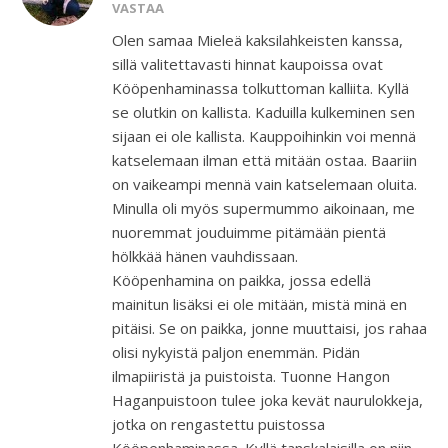
VASTAA
Olen samaa Mieleä kaksilahkeisten kanssa,
sillä valitettavasti hinnat kaupoissa ovat
Kööpenhaminassa tolkuttoman kalliita. Kyllä
se olutkin on kallista. Kaduilla kulkeminen sen
sijaan ei ole kallista. Kauppoihinkin voi mennä
katselemaan ilman että mitään ostaa. Baariin
on vaikeampi mennä vain katselemaan oluita.
Minulla oli myös supermummo aikoinaan, me
nuoremmat jouduimme pitämään pientä
hölkkää hänen vauhdissaan.
Kööpenhamina on paikka, jossa edellä
mainitun lisäksi ei ole mitään, mistä minä en
pitäisi. Se on paikka, jonne muuttaisi, jos rahaa
olisi nykyistä paljon enemmän. Pidän
ilmapiiristä ja puistoista. Tuonne Hangon
Haganpuistoon tulee joka kevät naurulokkeja,
jotka on rengastettu puistossa