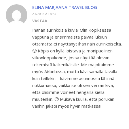
ELINA MARJAANA TRAVEL BLOG
2.6.2018 AT 8:57
VASTAA
Ihanan aurinkoisia kuvia! Olin Köpiksessä
vappuna ja ensimmäistä päivää lukuun
ottamatta ei näyttänyt ihan näin aurinkoiselta.
🙂 Köpis on kyllä loistava ja monipuolinen
viikonloppukohde, jossa näyttää olevan
tekemistä kaikenikäisille. Me majoituimme
myös Airbnb:ssä, mutta kävi samalla tavalla
kuin teillekin – kävimme asunnossa lähinnä
nukkumassa, vaikka se oli sen verran kiva,
että olisimme voineet hengailla siellä
muutenkin. 🙂 Mukava kuulla, että porukan
vanhin jaksoi myös hyvin matkassa!