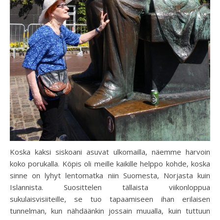
Koska kaksi siskoani asuvat ulkomailla, näemme harvoin
koko porukalla. Köpis oli meille kaikille helppo kohde, koska
sinne on lyhyt lentomatka niin Suomesta, Norjasta kuin
Islannista. Suosittelen tällaista viikonloppua
sukulaisvisiiteille, se tuo tapaamiseen ihan erilaisen
tunnelman, kun nähdäänkin jossain muualla, kuin tuttuun