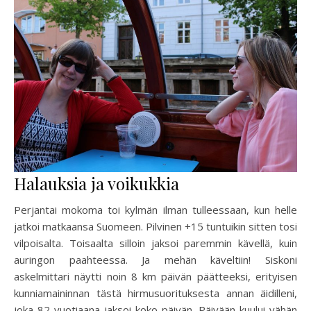
Halauksia ja voikukkia
Perjantai mokoma toi kylmän ilman tulleessaan, kun helle
jatkoi matkaansa Suomeen. Pilvinen +15 tuntuikin sitten tosi
vilpoisalta. Toisaalta silloin jaksoi paremmin kävellä, kuin
auringon paahteessa. Ja mehän käveltiin! Siskoni
askelmittari näytti noin 8 km päivän päätteeksi, erityisen
kunniamaininnan tästä hirmusuorituksesta annan äidilleni,
joka 82-vuotiaana jaksoi koko päivän. Päivään kuului vähän