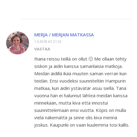
MERJA / MERJAN MATKASSA
1.6.2018 AT 21:32
VASTAA
Ihana reissu teillä on ollut 🙂 Me ollaan tehty
siskon ja äidin kanssa samanlaisia matkoja.
Meidän äidillä ikää muuten saman verran kun
teidän. Ensi vuodeksi suunniteltiin Hampurin
matkaa, kun äidin ystävätär asuu siellä. Tänä
vuonna hän ei halunnut lähteä meidän kanssa
minnekään, mutta kiva että innostui
suunnittelemaan ensi vuotta. Köpis on mulla
vielä näkemättä ja sinne olis kiva mennä
joskus. Kaupunki on vaan kuulemma tosi kallis.