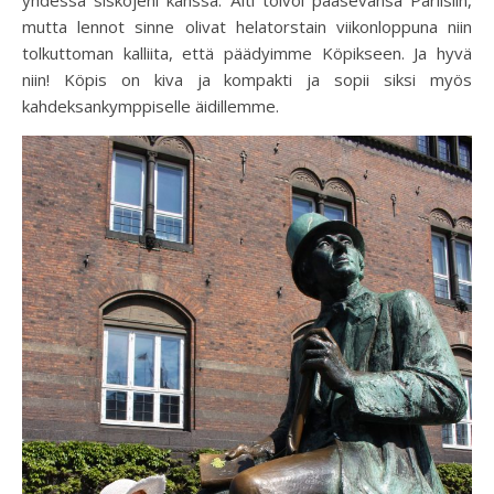
yhdessä siskojeni kanssa. Äiti toivoi pääsevänsä Pariisiin,
mutta lennot sinne olivat helatorstain viikonloppuna niin
tolkuttoman kalliita, että päädyimme Köpikseen. Ja hyvä
niin! Köpis on kiva ja kompakti ja sopii siksi myös
kahdeksankymppiselle äidillemme.