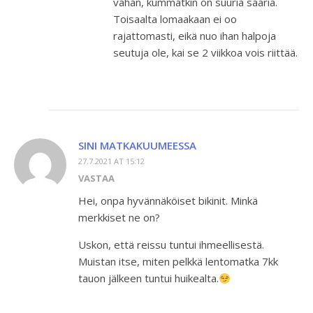
vähän, kummatkin on suuria saaria.
Toisaalta lomaakaan ei oo
rajattomasti, eikä nuo ihan halpoja
seutuja ole, kai se 2 viikkoa vois riittää.
SINI MATKAKUUMEESSA
27.7.2021 AT 15:12
VASTAA
Hei, onpa hyvännäköiset bikinit. Minkä
merkkiset ne on?
Uskon, että reissu tuntui ihmeellisestä.
Muistan itse, miten pelkkä lentomatka 7kk
tauon jälkeen tuntui huikealta.