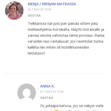
MERJA / MERJAN MATKASSA
30.7.2021 AT 19:09
VASTAA
Telkkarista tuli just pari päivää sitten joku
matkaohjelma Korsikalta. Näytti tosi kivalle ja
samaa viestiä vahvistaa tämä postaus. Ihania
varsinkin nuo rantakuvat. Jos ravintolat tuntui
kalliilta niin miten oli hotellihuoneiden
hintataso?
ANNA K.
31.7.2021 AT 15:50
VASTAA
Oi, pitääpä katsoa, jos se näkyis vielä