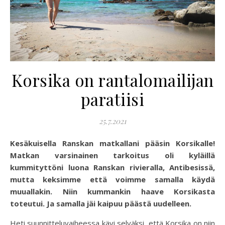
Korsika on rantalomailijan
paratiisi
25.7.2021
Kesäkuisella Ranskan matkallani pääsin Korsikalle!
Matkan varsinainen tarkoitus oli kyläillä
kummityttöni luona Ranskan rivieralla, Antibesissä,
mutta keksimme että voimme samalla käydä
muuallakin. Niin kummankin haave Korsikasta
toteutui. Ja samalla jäi kaipuu päästä uudelleen.
Heti suunnitteluvaiheessa kävi selväksi, että Korsika on niin