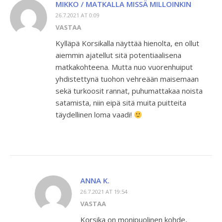
MIKKO / MATKALLA MISSÄ MILLOINKIN
26.7.2021 AT 0:09
VASTAA
Kylläpä Korsikalla näyttää hienolta, en ollut
aiemmin ajatellut sitä potentiaalisena
matkakohteena. Mutta nuo vuorenhuiput
yhdistettynä tuohon vehreään maisemaan
sekä turkoosit rannat, puhumattakaa noista
satamista, niin eipä sitä muita puitteita
täydellinen loma vaadi!
ANNA K.
26.7.2021 AT 19:54
VASTAA
Korsika on monipuolinen kohde,