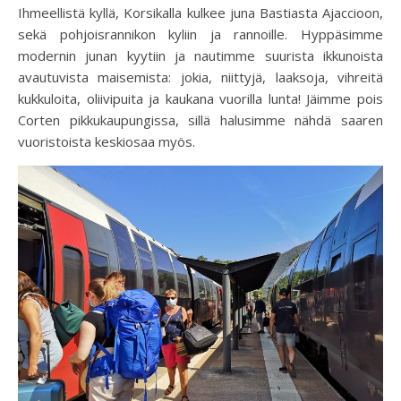
Ihmeellistä kyllä, Korsikalla kulkee juna Bastiasta Ajaccioon,
sekä pohjoisrannikon kyliin ja rannoille. Hyppäsimme
modernin junan kyytiin ja nautimme suurista ikkunoista
avautuvista maisemista: jokia, niittyjä, laaksoja, vihreitä
kukkuloita, oliivipuita ja kaukana vuorilla lunta! Jäimme pois
Corten pikkukaupungissa, sillä halusimme nähdä saaren
vuoristoista keskiosaa myös.