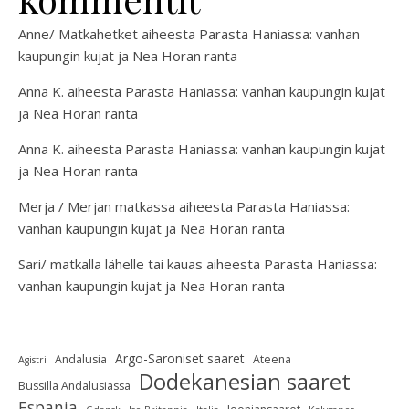
Anne/ Matkahetket
aiheesta
Parasta Haniassa: vanhan
kaupungin kujat ja Nea Horan ranta
Anna K.
aiheesta
Parasta Haniassa: vanhan kaupungin kujat
ja Nea Horan ranta
Anna K.
aiheesta
Parasta Haniassa: vanhan kaupungin kujat
ja Nea Horan ranta
Merja / Merjan matkassa
aiheesta
Parasta Haniassa:
vanhan kaupungin kujat ja Nea Horan ranta
Sari/ matkalla lähelle tai kauas
aiheesta
Parasta Haniassa:
vanhan kaupungin kujat ja Nea Horan ranta
Argo-Saroniset saaret
Andalusia
Ateena
Agistri
Dodekanesian saaret
Bussilla Andalusiassa
Espanja