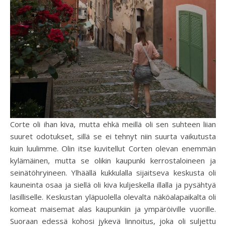
Corte oli ihan kiva, mutta ehkä meillä oli sen suhteen liian
suuret odotukset, sillä se ei tehnyt niin suurta vaikutusta
kuin luulimme. Olin itse kuvitellut Corten olevan enemmän
kylämäinen, mutta se olikin kaupunki kerrostaloineen ja
seinätöhryineen. Ylhäällä kukkulalla sijaitseva keskusta oli
kauneinta osaa ja siellä oli kiva kuljeskella illalla ja pysähtyä
lasilliselle. Keskustan yläpuolella olevalta näköalapaikalta oli
komeat maisemat alas kaupunkiin ja ympäröiville vuorille.
Suoraan edessä kohosi jykevä linnoitus, joka oli suljettu