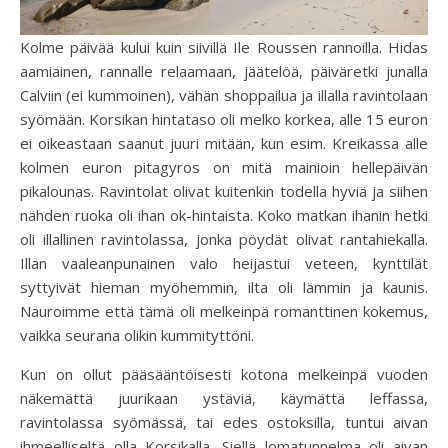
Kolme päivää kului kuin siivillä Ile Roussen rannoilla. Hidas
aamiainen, rannalle relaamaan, jäätelöä, päiväretki junalla
Calviin (ei kummoinen), vähän shoppailua ja illalla ravintolaan
syömään. Korsikan hintataso oli melko korkea, alle 15 euron
ei oikeastaan saanut juuri mitään, kun esim. Kreikassa alle
kolmen euron pitagyros on mitä mainioin hellepäivän
pikalounas. Ravintolat olivat kuitenkin todella hyviä ja siihen
nähden ruoka oli ihan ok-hintaista. Koko matkan ihanin hetki
oli illallinen ravintolassa, jonka pöydät olivat rantahiekalla.
Illan vaaleanpunainen valo heijastui veteen, kynttilät
syttyivät hieman myöhemmin, ilta oli lämmin ja kaunis.
Nauroimme että tämä oli melkeinpä romanttinen kokemus,
vaikka seurana olikin kummityttöni.
Kun on ollut pääsääntöisesti kotona melkeinpä vuoden
näkemättä juurikaan ystäviä, käymättä leffassa,
ravintolassa syömässä, tai edes ostoksilla, tuntui aivan
ihmeelliseltä olla Korsikalla. Siellä lomatunnelma oli aivan