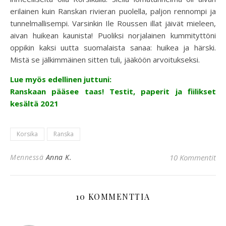
erilainen kuin Ranskan rivieran puolella, paljon rennompi ja
tunnelmallisempi. Varsinkin Ile Roussen illat jäivät mieleen,
aivan huikean kaunista! Puoliksi norjalainen kummityttöni
oppikin kaksi uutta suomalaista sanaa: huikea ja härski.
Mistä se jälkimmäinen sitten tuli, jääköön arvoitukseksi.
Lue myös edellinen juttuni:
Ranskaan pääsee taas! Testit, paperit ja fiilikset
kesältä 2021
Korsika
Ranska
Mennessä
Anna K.
10 Kommentit
10 KOMMENTTIA