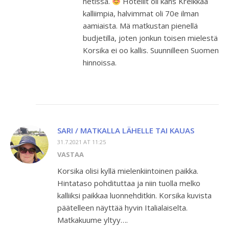
netissä.
Hotellit oli kans Kreikkaa
kalliimpia, halvimmat oli 70e ilman
aamiaista. Mä matkustan pienellä
budjetilla, joten jonkun toisen mielestä
Korsika ei oo kallis. Suunnilleen Suomen
hinnoissa.
SARI / MATKALLA LÄHELLE TAI KAUAS
31.7.2021 AT 11:25
VASTAA
Korsika olisi kyllä mielenkiintoinen paikka.
Hintataso pohdituttaa ja niin tuolla melko
kalliiksi paikkaa luonnehditkin. Korsika kuvista
päätelleen näyttää hyvin Italialaiselta.
Matkakuume yltyy….