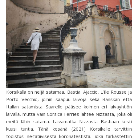
Korsikalla on neljä satamaa, Bastia, Ajaccio, L’Ile Rousse ja
Porto Vecchio, joihin saapuu laivoja sekä Ranskan että
Italian satamista. Saarelle pääsee kolmen eri laivayhtiön
laivalla, mutta vain Corsica Ferries lähtee Nizzasta, joka oli
meitä lähin satama. Laivamatka Nizzasta Bastiaan kesti
kuusi tuntia. Tänä kesänä (2021) Korsikalle tarvittiin
todistus negatiivisesta koronatestistä, joka tarkastettiin