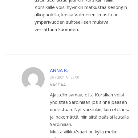
Korsikalle voisi hyvinkin matkustaa sesongin
ulkopuolella, koska Välimeren ilmasto on
ympärivuoden suhteellisen mukava
verrattuna Suomeen.
ANNA K.
26.7.2021 AT 20:00
VASTAA
Ajattelin samaa, että Korsikan voisi
yhdistää Sardiniaan jos sinne pääsen
uudestaan. Nyt varsinkin, kun eteläosa
jäi näkemättä, niin siitä pääsisi lautalla
Sardiniaan.
Mutta viikko/saari on kyllä melko