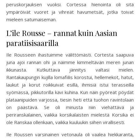
peruskorjauksen vuoksi. Cortessa hienointa oli sitä
ympäröivät vuoret ja vihreät havumetsät, jotka toivat
mieleen satumaiseman.
L’ile Rousse – rannat kuin Aasian
paratiisisaarilla
Ile Rousseen ihastuimme välittömästi. Cortesta saapuva
juna ajoi rannan ohi ja näimme kimmeltävän meren junan
ikkunasta. Kutkuttava jännitys valtasi mielen.
Rantakaupungin kujilla lomafiilis korostui, hellemekot, hatut,
laukut ja korut roikkuivat esillä, ihmisiä istui terasseilla
syömässä, pikkutorilla kävi kuhina. Kun näin pyöreät pöydät
plataanipuiden varjossa, tiesin heti että tuohon ravintolaan
on päästävä. Se oli minusta niin viehättävä ja
periranskalainen, vaikka korsikalaisten mielestä Korsika ei
ole Ranskaa ollenkaan, vaikka kuuluukin siihen virallisesti.
Ile Roussen varsinainen vetonaula oli vaalea hiekkaranta,