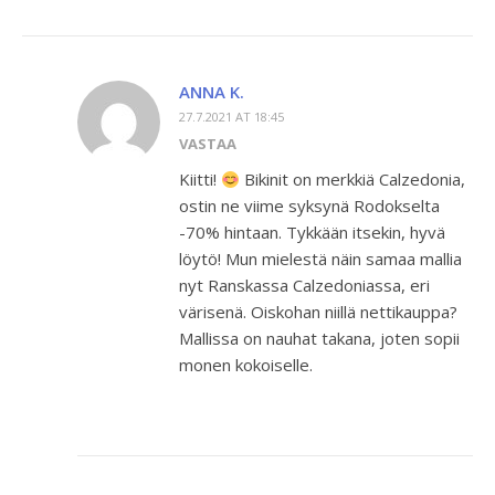
ANNA K.
27.7.2021 AT 18:45
VASTAA
Kiitti!
Bikinit on merkkiä Calzedonia,
ostin ne viime syksynä Rodokselta
-70% hintaan. Tykkään itsekin, hyvä
löytö! Mun mielestä näin samaa mallia
nyt Ranskassa Calzedoniassa, eri
värisenä. Oiskohan niillä nettikauppa?
Mallissa on nauhat takana, joten sopii
monen kokoiselle.