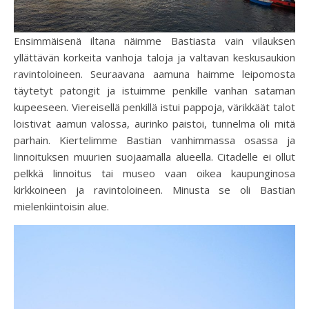
Ensimmäisenä iltana näimme Bastiasta vain vilauksen
yllättävän korkeita vanhoja taloja ja valtavan keskusaukion
ravintoloineen. Seuraavana aamuna haimme leipomosta
täytetyt patongit ja istuimme penkille vanhan sataman
kupeeseen. Viereisellä penkillä istui pappoja, värikkäät talot
loistivat aamun valossa, aurinko paistoi, tunnelma oli mitä
parhain. Kiertelimme Bastian vanhimmassa osassa ja
linnoituksen muurien suojaamalla alueella. Citadelle ei ollut
pelkkä linnoitus tai museo vaan oikea kaupunginosa
kirkkoineen ja ravintoloineen. Minusta se oli Bastian
mielenkiintoisin alue.