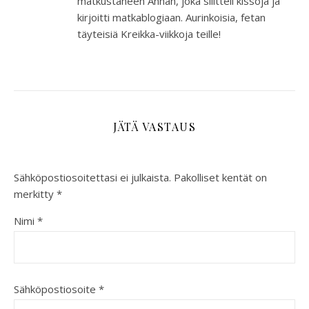
matkustaneen Annan, joka silitteli kissoja ja
kirjoitti matkablogiaan. Aurinkoisia, fetan
täyteisiä Kreikka-viikkoja teille!
JÄTÄ VASTAUS
Sähköpostiosoitettasi ei julkaista.
Pakolliset kentät on
merkitty
*
Nimi
*
Sähköpostiosoite
*