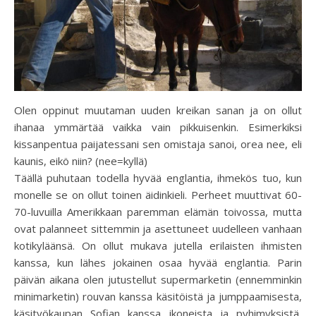
Olen oppinut muutaman uuden kreikan sanan ja on ollut
ihanaa ymmärtää vaikka vain pikkuisenkin. Esimerkiksi
kissanpentua paijatessani sen omistaja sanoi, orea nee, eli
kaunis, eikö niin? (nee=kyllä)
Täällä puhutaan todella hyvää englantia, ihmekös tuo, kun
monelle se on ollut toinen äidinkieli. Perheet muuttivat 60-
70-luvuilla Amerikkaan paremman elämän toivossa, mutta
ovat palanneet sittemmin ja asettuneet uudelleen vanhaan
kotikyläänsä. On ollut mukava jutella erilaisten ihmisten
kanssa, kun lähes jokainen osaa hyvää englantia. Parin
päivän aikana olen jutustellut supermarketin (ennemminkin
minimarketin) rouvan kanssa käsitöistä ja jumppaamisesta,
käsityökaupan Sofian kanssa ikoneista ja pyhimyksistä,