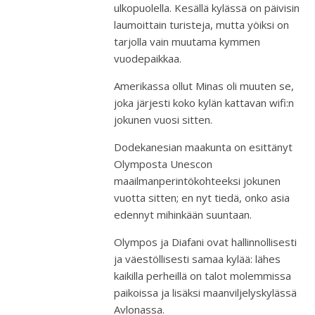
ulkopuolella. Kesällä kylässä on päivisin
laumoittain turisteja, mutta yöiksi on
tarjolla vain muutama kymmen
vuodepaikkaa.
Amerikassa ollut Minas oli muuten se,
joka järjesti koko kylän kattavan wifi:n
jokunen vuosi sitten.
Dodekanesian maakunta on esittänyt
Olymposta Unescon
maailmanperintökohteeksi jokunen
vuotta sitten; en nyt tiedä, onko asia
edennyt mihinkään suuntaan.
Olympos ja Diafani ovat hallinnollisesti
ja väestöllisesti samaa kylää: lähes
kaikilla perheillä on talot molemmissa
paikoissa ja lisäksi maanviljelyskylässä
Avlonassa.