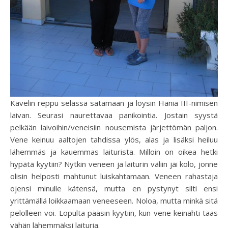
Kävelin reppu selässä satamaan ja löysin Hania III-nimisen
laivan. Seurasi naurettavaa panikointia. Jostain syystä
pelkään laivoihin/veneisiin nousemista järjettömän paljon.
Vene keinuu aaltojen tahdissa ylös, alas ja lisäksi heiluu
lähemmäs ja kauemmas laiturista. Milloin on oikea hetki
hypätä kyytiin? Nytkin veneen ja laiturin väliin jäi kolo, jonne
olisin helposti mahtunut luiskahtamaan. Veneen rahastaja
ojensi minulle kätensä, mutta en pystynyt silti ensi
yrittämällä loikkaamaan veneeseen. Noloa, mutta minkä sitä
pelolleen voi. Lopulta pääsin kyytiin, kun vene keinahti taas
vähän lähemmäksi laituria.