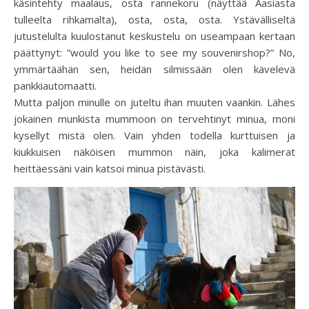
käsintehty maalaus, osta rannekoru (näyttää Aasiasta
tulleelta rihkamalta), osta, osta, osta. Ystävälliseltä
jutustelulta kuulostanut keskustelu on useampaan kertaan
päättynyt: ”would you like to see my souvenirshop?” No,
ymmärtäähän sen, heidän silmissään olen kävelevä
pankkiautomaatti.
Mutta paljon minulle on juteltu ihan muuten vaankin. Lähes
jokainen munkista mummoon on tervehtinyt minua, moni
kysellyt mistä olen. Vain yhden todella kurttuisen ja
kiukkuisen näköisen mummon näin, joka kalimerat
heittäessäni vain katsoi minua pistävästi.