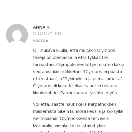
ANNA K.
29.1.2014 AT 15:35
VASTAA
Oi, mukava kuulla, että muitakin Olympos-
faneja on olemassa ja että tykkäsitte
tarinastani. Olympokseen liittyy muuten kaksi
seuraavaakin artikkeliani ”Olympos ei päästä
otteestaan” ja ”Pyhimyksiä ja pieniä ihmeitä”.
Olympos oli koko Kreikan saarikierrokseni
kivoin kohde, Patmoksesta tykkäsin myös.
Voi että, saatte nautiskella Karpathoksen
maisemista oikein kunnolla kesällä ja syksyllä!
Kertokaahan Olympoksessa terveisiä
kyläläisille, vieläkö lie muistavat yksin