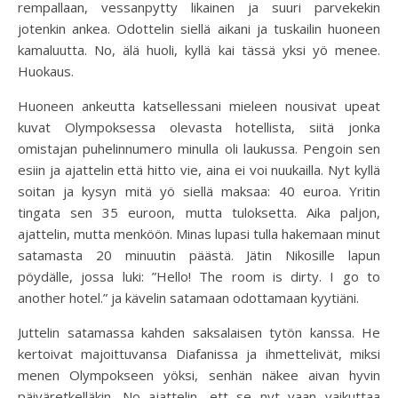
rempallaan, vessanpytty likainen ja suuri parvekekin
jotenkin ankea. Odottelin siellä aikani ja tuskailin huoneen
kamaluutta. No, älä huoli, kyllä kai tässä yksi yö menee.
Huokaus.
Huoneen ankeutta katsellessani mieleen nousivat upeat
kuvat Olympoksessa olevasta hotellista, siitä jonka
omistajan puhelinnumero minulla oli laukussa. Pengoin sen
esiin ja ajattelin että hitto vie, aina ei voi nuukailla. Nyt kyllä
soitan ja kysyn mitä yö siellä maksaa: 40 euroa. Yritin
tingata sen 35 euroon, mutta tuloksetta. Aika paljon,
ajattelin, mutta menköön. Minas lupasi tulla hakemaan minut
satamasta 20 minuutin päästä. Jätin Nikosille lapun
pöydälle, jossa luki: ”Hello! The room is dirty. I go to
another hotel.” ja kävelin satamaan odottamaan kyytiäni.
Juttelin satamassa kahden saksalaisen tytön kanssa. He
kertoivat majoittuvansa Diafanissa ja ihmettelivät, miksi
menen Olympokseen yöksi, senhän näkee aivan hyvin
päiväretkelläkin. No ajattelin, ett se nyt vaan vaikuttaa