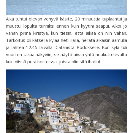
Aika tuntui olevan venyvä käsite, 20 minuuttia tuplaantui ja
muuttui lopulta tunniksi ennen kuin kyytini saapui. Alkoi jo
vähän pinna kiristyä, kun tiesin, että aikaa on niin vähän.
Tarkoitus oli katsella kylää heti illalla, herätä aikaisin aamulla
ja lähteä 12.45 laivalla Diafanista Rodokselle. Kun kylä tuli
vuorten takaa näkyviin, se näytti aivan yhtä houkuttelevalta
kuin niissä postikorteissa, joista olin sitä ihaillut.