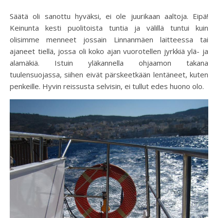
Säätä oli sanottu hyväksi, ei ole juurikaan aaltoja. Eipä!
Keinunta kesti puolitoista tuntia ja välillä tuntui kuin
olisimme menneet jossain Linnanmäen laitteessa tai
ajaneet tiellä, jossa oli koko ajan vuorotellen jyrkkiä ylä- ja
alamäkiä. Istuin yläkannella ohjaamon takana
tuulensuojassa, siihen eivät pärskeetkään lentäneet, kuten
penkeille. Hyvin reissusta selvisin, ei tullut edes huono olo.