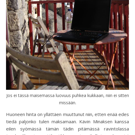
Jos ei tässä maisemassa luovuus puhkea kukkaan, niin ei sitten
missään.
Huoneen hinta on yllättäen muuttunut niin, etten enää edes
tiedä paljonko tulen maksamaan. Kävin Minaksen kanssa
eilen syömässä tämän tädin pitämässä ravintolassa