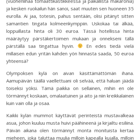
(vuohenlihaa tomaattikastikkeessa ja paikallista makaronia)
ja kesken ruokailun hän sanoi, saat muuten sen huoneen 35
eurolla. Ai jaa, totesin, pahus sentään, olisi pitänyt sitten
samantien tingata kolmeenkymppiin. Uskokaa tai älkää,
loppuillasta hinta oli 30 euroa. Tässä hotellissa hinta
määräytyy pärstäkertoimen mukaan ja onnekseni tällä
pärställä saa tingattua hyvin.
En edes tiedä vielä
millaisen edun yritän kahden yön hinnasta saada, 50 euroa
yhteensä?
Olympoksen kylä on aivan käsittämättömän ihana.
Aamupäivän täällä vaellettuani oli selvää, että haluan jäädä
toiseksi yöksi. Tämä paikka on sellainen, mihin en ole
törmännyt koskaan, omalaatuinen ja aito ja niin kreikkalainen
kuin vain olla ja osaa.
Kaikki kylän mummot käyttävät perinteistä mustavalkeaa
asua, johon kuuluu musta huivi päähineenä ja kirjailtu esiliina.
Päivän aikana olen törmännyt monta monituista kertaa
mieheen, joka taluttaa muulia milloin kapealla kujalla, milloin