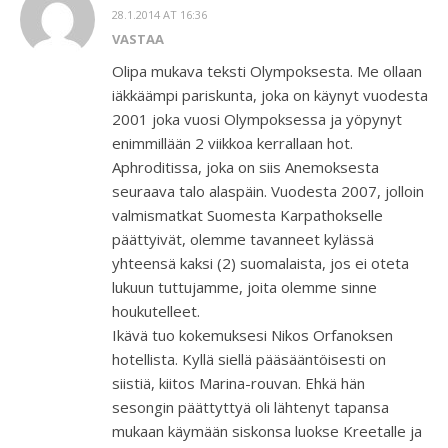
28.1.2014 AT 16:36
VASTAA
Olipa mukava teksti Olympoksesta. Me ollaan
iäkkäämpi pariskunta, joka on käynyt vuodesta
2001 joka vuosi Olympoksessa ja yöpynyt
enimmillään 2 viikkoa kerrallaan hot.
Aphroditissa, joka on siis Anemoksesta
seuraava talo alaspäin. Vuodesta 2007, jolloin
valmismatkat Suomesta Karpathokselle
päättyivät, olemme tavanneet kylässä
yhteensä kaksi (2) suomalaista, jos ei oteta
lukuun tuttujamme, joita olemme sinne
houkutelleet.
Ikävä tuo kokemuksesi Nikos Orfanoksen
hotellista. Kyllä siellä pääsääntöisesti on
siistiä, kiitos Marina-rouvan. Ehkä hän
sesongin päättyttyä oli lähtenyt tapansa
mukaan käymään siskonsa luokse Kreetalle ja