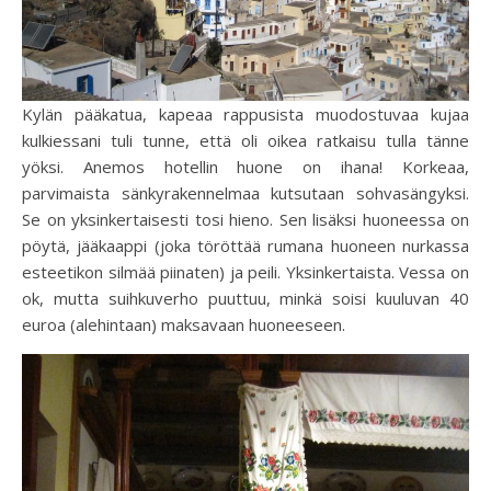
Kylän pääkatua, kapeaa rappusista muodostuvaa kujaa
kulkiessani tuli tunne, että oli oikea ratkaisu tulla tänne
yöksi. Anemos hotellin huone on ihana! Korkeaa,
parvimaista sänkyrakennelmaa kutsutaan sohvasängyksi.
Se on yksinkertaisesti tosi hieno. Sen lisäksi huoneessa on
pöytä, jääkaappi (joka töröttää rumana huoneen nurkassa
esteetikon silmää piinaten) ja peili. Yksinkertaista. Vessa on
ok, mutta suihkuverho puuttuu, minkä soisi kuuluvan 40
euroa (alehintaan) maksavaan huoneeseen.