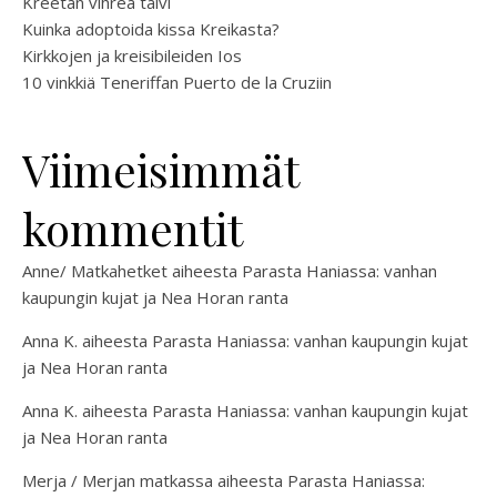
Kreetan vihreä talvi
Kuinka adoptoida kissa Kreikasta?
Kirkkojen ja kreisibileiden Ios
10 vinkkiä Teneriffan Puerto de la Cruziin
Viimeisimmät
kommentit
Anne/ Matkahetket
aiheesta
Parasta Haniassa: vanhan
kaupungin kujat ja Nea Horan ranta
Anna K.
aiheesta
Parasta Haniassa: vanhan kaupungin kujat
ja Nea Horan ranta
Anna K.
aiheesta
Parasta Haniassa: vanhan kaupungin kujat
ja Nea Horan ranta
Merja / Merjan matkassa
aiheesta
Parasta Haniassa: