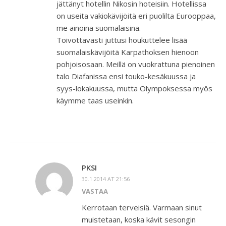
jättänyt hotellin Nikosin hoteisiin. Hotellissa
on useita vakiokävijöitä eri puolilta Eurooppaa,
me ainoina suomalaisina.
Toivottavasti juttusi houkuttelee lisää
suomalaiskävijöitä Karpathoksen hienoon
pohjoisosaan. Meillä on vuokrattuna pienoinen
talo Diafanissa ensi touko-kesäkuussa ja
syys-lokakuussa, mutta Olympoksessa myös
käymme taas useinkin.
PKSI
30.1.2014 AT 21:56
VASTAA
Kerrotaan terveisiä. Varmaan sinut
muistetaan, koska kävit sesongin