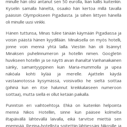
minulle hän olisi antanut sen 50 eurolla, liian kallis kuitenkin.
Kyselin samalla häneltä, osaako hän kertoa millä tavalla
pääsisin Olympokseen Pigadiasta. Ja siihen liittyen hänellä
oli minulle uusi vinkki.
Hänen tuttunsa, Minas tulee tänään käymään Pigadiassa ja
voisin päästä hänen kyydillään. Minaksella on myös hotelli,
jonne voin mennä yhtä lailla. Viestiin hän oli lisännyt
Minaksen puhelinnumeron ja hotellin nimen. Googletin
huvikseen hotellin ja se näytti aivan ihanalta! Vanhanaikainen
sänky, samantyyppinen kuin Maria-mummolla ja upea
näköala kohti kylää ja merelle. Ajattelin käydä
vastaanotossa kysymässä, voisivatko he sieltä soittaa
(pihinä kun en itse halunnut kreikkalaiseen numeroon
soittaa), mutta siellä ei ollut ketään paikalla.
Punnitsin eri vaihtoehtoja. Ehkä on kuitenkin helpointa
mennä Nikos Hotelliin, sinne kun pääsee kolmelta
iltapäivällä lähtevällä laivalla, eikä tarvitse miettiä sen
enempää. Regina-hotellista soitettiin lähtiessäni Nikosille ja