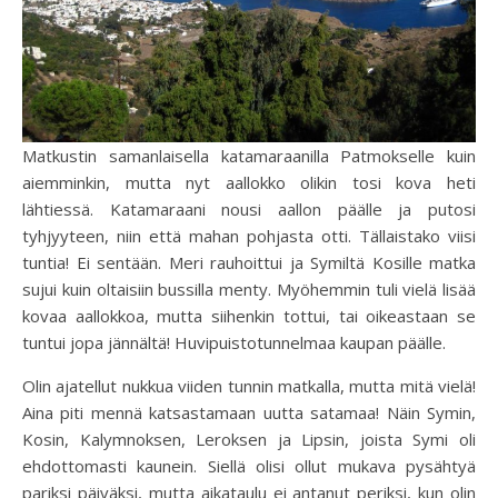
Matkustin samanlaisella katamaraanilla Patmokselle kuin
aiemminkin, mutta nyt aallokko olikin tosi kova heti
lähtiessä. Katamaraani nousi aallon päälle ja putosi
tyhjyyteen, niin että mahan pohjasta otti. Tällaistako viisi
tuntia! Ei sentään. Meri rauhoittui ja Symiltä Kosille matka
sujui kuin oltaisiin bussilla menty. Myöhemmin tuli vielä lisää
kovaa aallokkoa, mutta siihenkin tottui, tai oikeastaan se
tuntui jopa jännältä! Huvipuistotunnelmaa kaupan päälle.
Olin ajatellut nukkua viiden tunnin matkalla, mutta mitä vielä!
Aina piti mennä katsastamaan uutta satamaa! Näin Symin,
Kosin, Kalymnoksen, Leroksen ja Lipsin, joista Symi oli
ehdottomasti kaunein. Siellä olisi ollut mukava pysähtyä
pariksi päiväksi, mutta aikataulu ei antanut periksi, kun olin