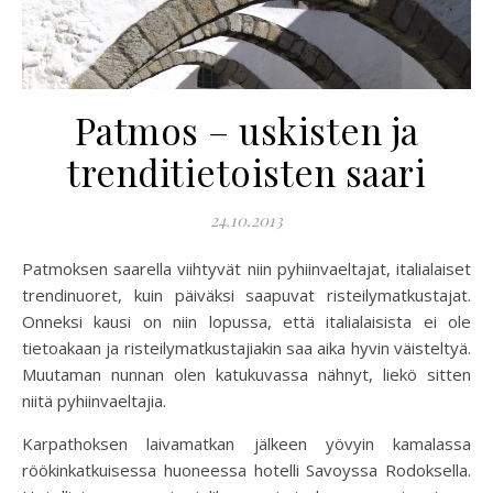
Patmos – uskisten ja
trenditietoisten saari
24.10.2013
Patmoksen saarella viihtyvät niin pyhiinvaeltajat, italialaiset
trendinuoret, kuin päiväksi saapuvat risteilymatkustajat.
Onneksi kausi on niin lopussa, että italialaisista ei ole
tietoakaan ja risteilymatkustajiakin saa aika hyvin väisteltyä.
Muutaman nunnan olen katukuvassa nähnyt, liekö sitten
niitä pyhiinvaeltajia.
Karpathoksen laivamatkan jälkeen yövyin kamalassa
röökinkatkuisessa huoneessa hotelli Savoyssa Rodoksella.