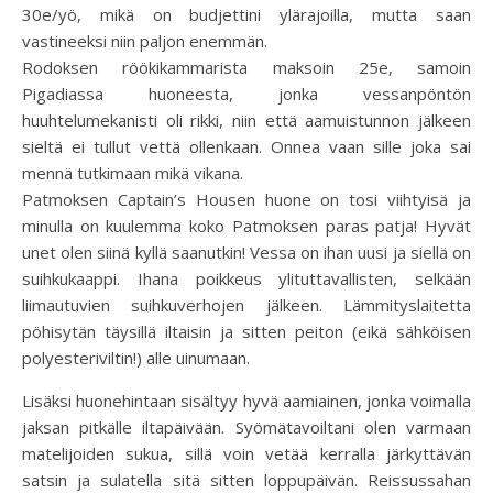
30e/yö, mikä on budjettini ylärajoilla, mutta saan
vastineeksi niin paljon enemmän.
Rodoksen röökikammarista maksoin 25e, samoin
Pigadiassa huoneesta, jonka vessanpöntön
huuhtelumekanisti oli rikki, niin että aamuistunnon jälkeen
sieltä ei tullut vettä ollenkaan. Onnea vaan sille joka sai
mennä tutkimaan mikä vikana.
Patmoksen Captain’s Housen huone on tosi viihtyisä ja
minulla on kuulemma koko Patmoksen paras patja! Hyvät
unet olen siinä kyllä saanutkin! Vessa on ihan uusi ja siellä on
suihkukaappi. Ihana poikkeus ylituttavallisten, selkään
liimautuvien suihkuverhojen jälkeen. Lämmityslaitetta
pöhisytän täysillä iltaisin ja sitten peiton (eikä sähköisen
polyesteriviltin!) alle uinumaan.
Lisäksi huonehintaan sisältyy hyvä aamiainen, jonka voimalla
jaksan pitkälle iltapäivään. Syömätavoiltani olen varmaan
matelijoiden sukua, sillä voin vetää kerralla järkyttävän
satsin ja sulatella sitä sitten loppupäivän. Reissussahan