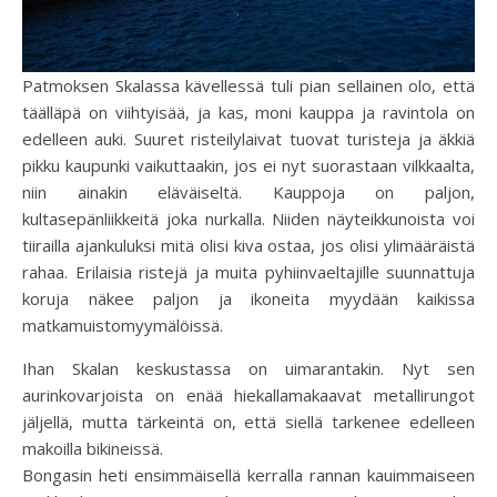
Patmoksen Skalassa kävellessä tuli pian sellainen olo, että
täälläpä on viihtyisää, ja kas, moni kauppa ja ravintola on
edelleen auki. Suuret risteilylaivat tuovat turisteja ja äkkiä
pikku kaupunki vaikuttaakin, jos ei nyt suorastaan vilkkaalta,
niin ainakin eläväiseltä. Kauppoja on paljon,
kultasepänliikkeitä joka nurkalla. Niiden näyteikkunoista voi
tiirailla ajankuluksi mitä olisi kiva ostaa, jos olisi ylimääräistä
rahaa. Erilaisia ristejä ja muita pyhiinvaeltajille suunnattuja
koruja näkee paljon ja ikoneita myydään kaikissa
matkamuistomyymälöissä.
Ihan Skalan keskustassa on uimarantakin. Nyt sen
aurinkovarjoista on enää hiekallamakaavat metallirungot
jäljellä, mutta tärkeintä on, että siellä tarkenee edelleen
makoilla bikineissä.
Bongasin heti ensimmäisellä kerralla rannan kauimmaiseen