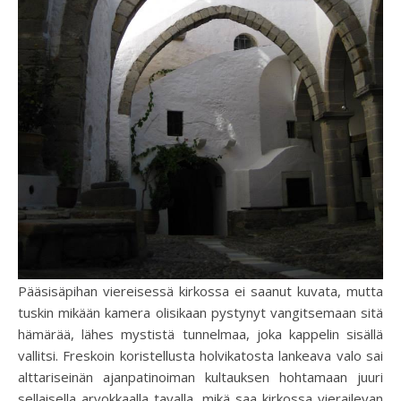
Pääsisäpihan viereisessä kirkossa ei saanut kuvata, mutta
tuskin mikään kamera olisikaan pystynyt vangitsemaan sitä
hämärää, lähes mystistä tunnelmaa, joka kappelin sisällä
vallitsi. Freskoin koristellusta holvikatosta lankeava valo sai
alttariseinän ajanpatinoiman kultauksen hohtamaan juuri
sellaisella arvokkaalla tavalla, mikä saa kirkossa vierailevan