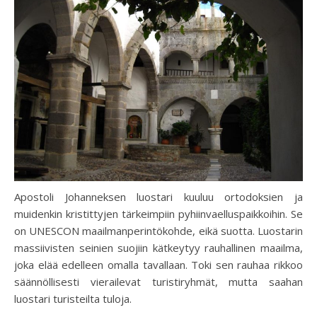
Apostoli Johanneksen luostari kuuluu ortodoksien ja
muidenkin kristittyjen tärkeimpiin pyhiinvaelluspaikkoihin. Se
on UNESCON maailmanperintökohde, eikä suotta. Luostarin
massiivisten seinien suojiin kätkeytyy rauhallinen maailma,
joka elää edelleen omalla tavallaan. Toki sen rauhaa rikkoo
säännöllisesti vierailevat turistiryhmät, mutta saahan
luostari turisteilta tuloja.