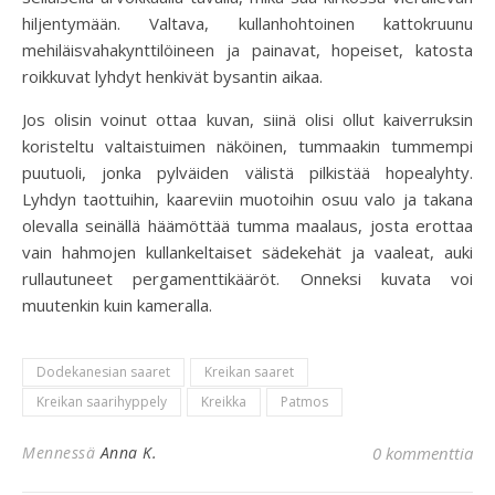
hiljentymään. Valtava, kullanhohtoinen kattokruunu
mehiläisvahakynttilöineen ja painavat, hopeiset, katosta
roikkuvat lyhdyt henkivät bysantin aikaa.
Jos olisin voinut ottaa kuvan, siinä olisi ollut kaiverruksin
koristeltu valtaistuimen näköinen, tummaakin tummempi
puutuoli, jonka pylväiden välistä pilkistää hopealyhty.
Lyhdyn taottuihin, kaareviin muotoihin osuu valo ja takana
olevalla seinällä häämöttää tumma maalaus, josta erottaa
vain hahmojen kullankeltaiset sädekehät ja vaaleat, auki
rullautuneet pergamenttikääröt. Onneksi kuvata voi
muutenkin kuin kameralla.
Dodekanesian saaret
Kreikan saaret
Kreikan saarihyppely
Kreikka
Patmos
Mennessä
Anna K.
0 kommenttia