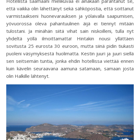
Hotellista saamaani mielikuvaa ei ainakaan parantanut se,
että vaikka olin lähettänyt sekä sähköpostia, että soittanut
varmistaakseni huonevarauksen ja yölaivalla saapumisen,
yövuorossa oleva pahantuulinen äijä ei tiennyt mitään
tulostani. Ja minähän siitä vihat sain niskoilleni, tulla nyt
yhdeltä yöllä ilmoittamatta! Hintakin nousi yllättäen
sovitusta 25 eurosta 30 euroon, mutta siinä pidin tiukasti
puoleni väsymyksestä huolimatta. Kestin juuri ja juuri siellä
sen seitsemän tuntia, jonka ehdin hotellissa viettää ennen
kuin kävelin seuraavana aamuna satamaan, samaan josta
olin Halkille lähtenyt.