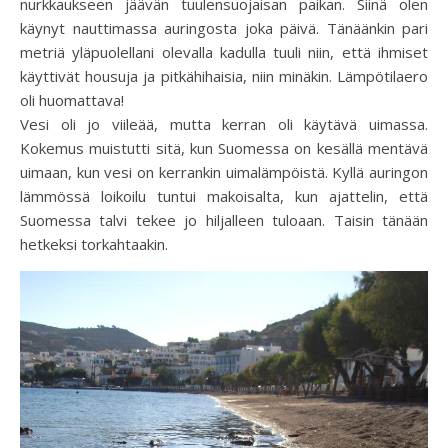
nurkkaukseen jäävän tuulensuojaisan paikan. Siinä olen
käynyt nauttimassa auringosta joka päivä. Tänäänkin pari
metriä yläpuolellani olevalla kadulla tuuli niin, että ihmiset
käyttivät housuja ja pitkähihaisia, niin minäkin. Lämpötilaero
oli huomattava!
Vesi oli jo viileää, mutta kerran oli käytävä uimassa.
Kokemus muistutti sitä, kun Suomessa on kesällä mentävä
uimaan, kun vesi on kerrankin uimalämpöistä. Kyllä auringon
lämmössä loikoilu tuntui makoisalta, kun ajattelin, että
Suomessa talvi tekee jo hiljalleen tuloaan. Taisin tänään
hetkeksi torkahtaakin.