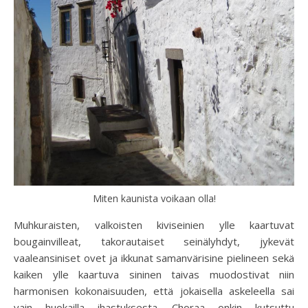
Miten kaunista voikaan olla!
Muhkuraisten, valkoisten kiviseinien ylle kaartuvat
bougainvilleat, takorautaiset seinälyhdyt, jykevät
vaaleansiniset ovet ja ikkunat samanvärisine pielineen sekä
kaiken ylle kaartuva sininen taivas muodostivat niin
harmonisen kokonaisuuden, että jokaisella askeleella sai
vain huokailla ihastuksesta. Choraa onkin kutsuttu