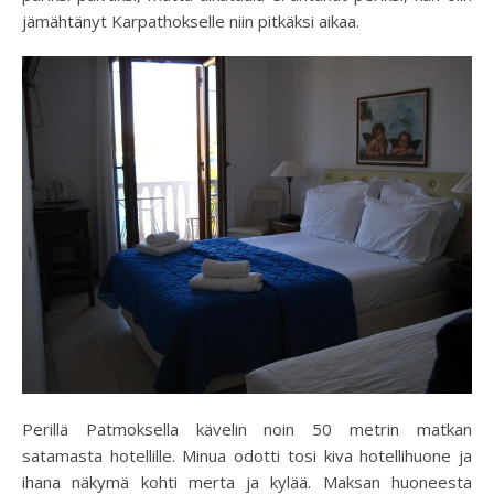
jämähtänyt Karpathokselle niin pitkäksi aikaa.
Perillä Patmoksella kävelin noin 50 metrin matkan
satamasta hotellille. Minua odotti tosi kiva hotellihuone ja
ihana näkymä kohti merta ja kylää. Maksan huoneesta