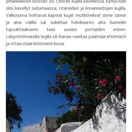
Johanneksen luostari on. Choran kujilla kävellessä tuntui kuin
olisi kävellyt satumaassa, ritareiden ja linnanneitojen kujilla.
Valkoisena hohtavat kapeat kujat mutkittelivat sinne tänne
ja aina välillä sai sukeltaa holvikaaren alta tunneliin
tupsahtaakseen taas uusien portaiden eteen.
Labyrinttimaisilla kujilla oli ihanaa vaeltaa päämäärättömästi
ja ottaa määrättömästi kuvia.