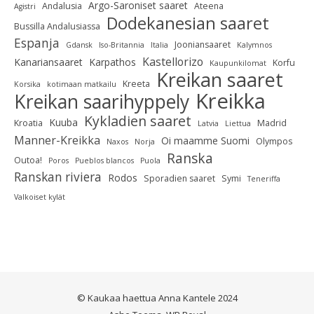
Argo-Saroniset saaret
Andalusia
Ateena
Agistri
Dodekanesian saaret
Bussilla Andalusiassa
Espanja
Jooniansaaret
Gdansk
Iso-Britannia
Italia
Kalymnos
Kastellorizo
Kanariansaaret
Karpathos
Korfu
Kaupunkilomat
Kreikan saaret
Kreeta
Korsika
kotimaan matkailu
Kreikka
Kreikan saarihyppely
Kykladien saaret
Kuuba
Kroatia
Madrid
Latvia
Liettua
Manner-Kreikka
Oi maamme Suomi
Olympos
Naxos
Norja
Ranska
Outoa!
Poros
Pueblos blancos
Puola
Ranskan riviera
Rodos
Sporadien saaret
Symi
Teneriffa
Valkoiset kylät
© Kaukaa haettua Anna Kantele 2024