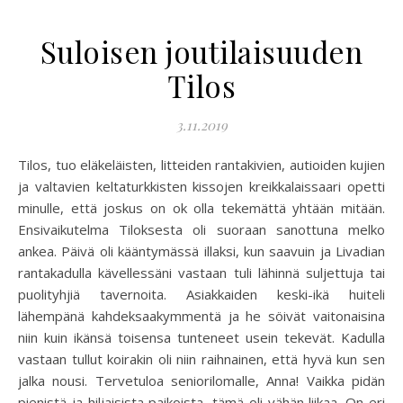
Suloisen joutilaisuuden
Tilos
3.11.2019
Tilos, tuo eläkeläisten, litteiden rantakivien, autioiden kujien
ja valtavien keltaturkkisten kissojen kreikkalaissaari opetti
minulle, että joskus on ok olla tekemättä yhtään mitään.
Ensivaikutelma Tiloksesta oli suoraan sanottuna melko
ankea. Päivä oli kääntymässä illaksi, kun saavuin ja Livadian
rantakadulla kävellessäni vastaan tuli lähinnä suljettuja tai
puolityhjiä tavernoita. Asiakkaiden keski-ikä huiteli
lähempänä kahdeksaakymmentä ja he söivät vaitonaisina
niin kuin ikänsä toisensa tunteneet usein tekevät. Kadulla
vastaan tullut koirakin oli niin raihnainen, että hyvä kun sen
jalka nousi. Tervetuloa seniorilomalle, Anna! Vaikka pidän
pienistä ja hiljaisista paikoista, tämä oli vähän liikaa. On eri