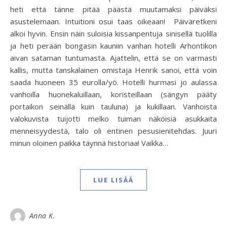
heti että tänne pitää päästä muutamaksi päiväksi
asustelemaan. Intuitioni osui taas oikeaan! Päiväretkeni
alkoi hyvin. Ensin näin suloisia kissanpentuja sinisellä tuolilla
ja heti perään bongasin kauniin vanhan hotelli Arhontikon
aivan sataman tuntumasta. Ajattelin, että se on varmasti
kallis, mutta tanskalainen omistaja Henrik sanoi, että voin
saada huoneen 35 eurolla/yö. Hotelli hurmasi jo aulassa
vanhoilla huonekaluillaan, koristeillaan (sängyn pääty
portaikon seinällä kuin tauluna) ja kukillaan. Vanhoista
valokuvista tuijotti melko tuiman näköisiä asukkaita
menneisyydestä, talo oli entinen pesusienitehdas. Juuri
minun oloinen paikka täynnä historiaa! Vaikka…
LUE LISÄÄ
Anna K.