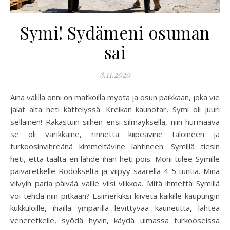
Symi! Sydämeni osuman
sai
8.11.2020
Aina välillä onni on matkoilla myötä ja osun paikkaan, joka vie
jalat alta heti kättelyssä. Kreikan kaunotar, Symi oli juuri
sellainen! Rakastuin siihen ensi silmäyksellä, niin hurmaava
se oli värikkäine, rinnettä kiipeävine taloineen ja
turkoosinvihreänä kimmeltävine lahtineen. Symillä tiesin
heti, että täältä en lähde ihan heti pois. Moni tulee Symille
päiväretkelle Rodokselta ja viipyy saarella 4-5 tuntia. Minä
viivyin paria päivää vaille viisi viikkoa. Mitä ihmettä Symillä
voi tehdä niin pitkään? Esimerkiksi kiivetä kaikille kaupungin
kukkuloille, ihailla ympärillä levittyvää kauneutta, lähteä
veneretkelle, syödä hyvin, käydä uimassa turkooseissa