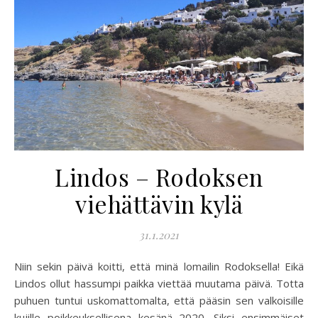
Lindos – Rodoksen
viehättävin kylä
31.1.2021
Niin sekin päivä koitti, että minä lomailin Rodoksella! Eikä
Lindos ollut hassumpi paikka viettää muutama päivä. Totta
puhuen tuntui uskomattomalta, että pääsin sen valkoisille
kujille poikkeuksellisena kesänä 2020. Siksi ensimmäiset