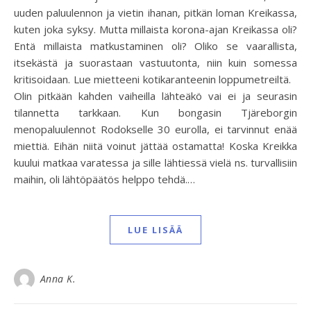
uuden paluulennon ja vietin ihanan, pitkän loman Kreikassa,
kuten joka syksy. Mutta millaista korona-ajan Kreikassa oli?
Entä millaista matkustaminen oli? Oliko se vaarallista,
itsekästä ja suorastaan vastuutonta, niin kuin somessa
kritisoidaan. Lue mietteeni kotikaranteenin loppumetreiltä.
Olin pitkään kahden vaiheilla lähteäkö vai ei ja seurasin
tilannetta tarkkaan. Kun bongasin Tjäreborgin
menopaluulennot Rodokselle 30 eurolla, ei tarvinnut enää
miettiä. Eihän niitä voinut jättää ostamatta! Koska Kreikka
kuului matkaa varatessa ja sille lähtiessä vielä ns. turvallisiin
maihin, oli lähtöpäätös helppo tehdä.…
LUE LISÄÄ
Anna K.