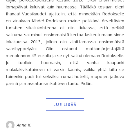
lomapäivät kuluivat kuin huumassa. Täälläkö tosiaan olen!
Ihanaa! Vuosikaudet ajattelin, että minnekään Rodokselle
en ainakaan lähde! Rodoksen maine pelkkänä örveltävien
turistien sikailukohteena oli niin tiukassa, että pelkkä
sattuma sai minut ensimmäistä kertaa laskeutumaan sinne
lokakuussa 2013, jolloin olin aloittamassa ensimmäistä
saarihyppelyäni. Olin ostanut matkanjärjestäjältä
menolennon 45 eurolla ja se nyt sattui olemaan Rodokselle.
Jo tuolloin huomasin, että vanha kaupunki
mukulakivikatuineen oli varsin kaunis, vaikka yhtä lailla se
toinenkin puoli tuli selväksi: rumat hotellit, mopojen jatkuva
pärinä ja massaturismikohteen tuntu. Pidän…
LUE LISÄÄ
Anna K.