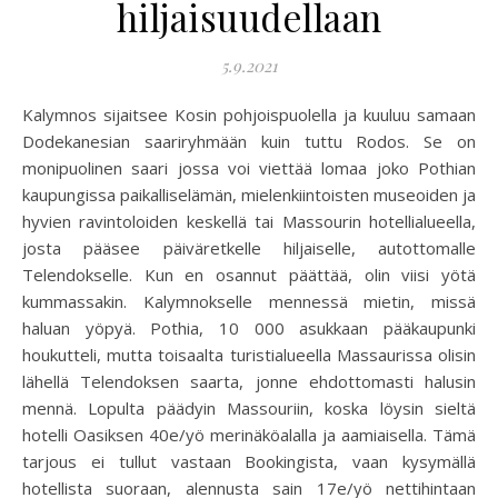
hiljaisuudellaan
5.9.2021
Kalymnos sijaitsee Kosin pohjoispuolella ja kuuluu samaan
Dodekanesian saariryhmään kuin tuttu Rodos. Se on
monipuolinen saari jossa voi viettää lomaa joko Pothian
kaupungissa paikalliselämän, mielenkiintoisten museoiden ja
hyvien ravintoloiden keskellä tai Massourin hotellialueella,
josta pääsee päiväretkelle hiljaiselle, autottomalle
Telendokselle. Kun en osannut päättää, olin viisi yötä
kummassakin. Kalymnokselle mennessä mietin, missä
haluan yöpyä. Pothia, 10 000 asukkaan pääkaupunki
houkutteli, mutta toisaalta turistialueella Massaurissa olisin
lähellä Telendoksen saarta, jonne ehdottomasti halusin
mennä. Lopulta päädyin Massouriin, koska löysin sieltä
hotelli Oasiksen 40e/yö merinäköalalla ja aamiaisella. Tämä
tarjous ei tullut vastaan Bookingista, vaan kysymällä
hotellista suoraan, alennusta sain 17e/yö nettihintaan