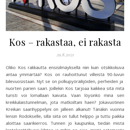
Kos – rakastaa, ei rakasta
29.8.2021
Oliko Kos rakkautta ensisilmäyksellä niin kuin otsikkokuva
antaa ymmärtää? Kos on rauhoittunut villeistä 90-luvun
bilevuosistaan. Nyt se on polkupyöräilijöiden, perheiden ja
nuorten parien saari. Joillekin Kos tarjoaa kaikkea sitä mitä
turisti voi lomallaan kaivata. Vaan löysinkö minä sen
kreikkalaistunnelman, jota matkoiltani haen? Jokavuotinen
Kreikan saarihyppelyni on jälleen alkanut! Tänäkin vuonna
lensin Rodokselle, sillä siitä on tullut helppo ja tuttu paikka
aloittaa saarikierros. Tunnen jo kaupunkia, tiedän mistä
lentokenttäbussi lähtee ja mihin se ajaa, mistä satamasta