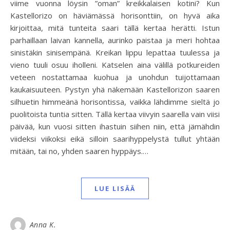
viime vuonna löysin ”oman” kreikkalaisen kotini? Kun
Kastellorizo on häviämässä horisonttiin, on hyvä aika
kirjoittaa, mitä tunteita saari tällä kertaa herätti. Istun
parhaillaan laivan kannella, aurinko paistaa ja meri hohtaa
sinistäkin sinisempänä. Kreikan lippu lepattaa tuulessa ja
vieno tuuli osuu iholleni. Katselen aina välillä potkureiden
veteen nostattamaa kuohua ja unohdun tuijottamaan
kaukaisuuteen. Pystyn yhä näkemään Kastellorizon saaren
silhuetin himmeänä horisontissa, vaikka lähdimme sieltä jo
puolitoista tuntia sitten. Tällä kertaa viivyin saarella vain viisi
päivää, kun vuosi sitten ihastuin siihen niin, että jämähdin
viideksi viikoksi eikä silloin saarihyppelystä tullut yhtään
mitään, tai no, yhden saaren hyppäys.…
LUE LISÄÄ
Anna K.