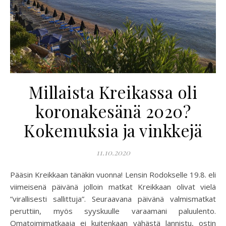
Millaista Kreikassa oli
koronakesänä 2020?
Kokemuksia ja vinkkejä
11.10.2020
Pääsin Kreikkaan tänäkin vuonna! Lensin Rodokselle 19.8. eli
viimeisenä päivänä jolloin matkat Kreikkaan olivat vielä
”virallisesti sallittuja”. Seuraavana päivänä valmismatkat
peruttiin, myös syyskuulle varaamani paluulento.
Omatoimimatkaaja ei kuitenkaan vähästä lannistu, ostin