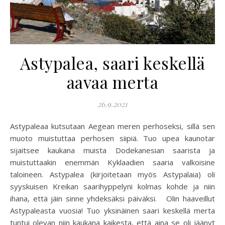
Astypalea, saari keskellä
aavaa merta
26.9.2021
Astypaleaa kutsutaan Aegean meren perhoseksi, sillä sen
muoto muistuttaa perhosen siipiä. Tuo upea kaunotar
sijaitsee kaukana muista Dodekanesian saarista ja
muistuttaakin enemmän Kyklaadien saaria valkoisine
taloineen. Astypalea (kirjoitetaan myös Astypalaia) oli
syyskuisen Kreikan saarihyppelyni kolmas kohde ja niin
ihana, että jäin sinne yhdeksäksi päiväksi. Olin haaveillut
Astypaleasta vuosia! Tuo yksinäinen saari keskellä merta
tuntui olevan niin kaukana kaikesta, että aina se oli jäänyt