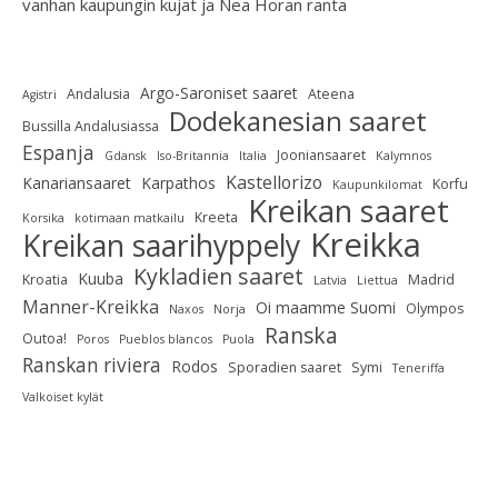
vanhan kaupungin kujat ja Nea Horan ranta
Argo-Saroniset saaret
Andalusia
Ateena
Agistri
Dodekanesian saaret
Bussilla Andalusiassa
Espanja
Jooniansaaret
Gdansk
Iso-Britannia
Italia
Kalymnos
Kastellorizo
Kanariansaaret
Karpathos
Korfu
Kaupunkilomat
Kreikan saaret
Kreeta
Korsika
kotimaan matkailu
Kreikka
Kreikan saarihyppely
Kykladien saaret
Kuuba
Kroatia
Madrid
Latvia
Liettua
Manner-Kreikka
Oi maamme Suomi
Olympos
Naxos
Norja
Ranska
Outoa!
Poros
Pueblos blancos
Puola
Ranskan riviera
Rodos
Sporadien saaret
Symi
Teneriffa
Valkoiset kylät