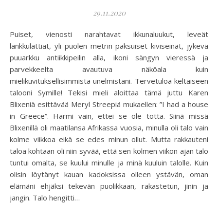
29.11.2020
Puiset, vienosti narahtavat ikkunaluukut, leveät
lankkulattiat, yli puolen metrin paksuiset kiviseinät, jykevä
puuarkku antiikkipeilin alla, ikoni sängyn vieressä ja
parvekkeelta avautuva näköala kuin
mielikuvituksellisimmista unelmistani. Tervetuloa keltaiseen
talooni Symille! Tekisi mieli aloittaa tämä juttu Karen
Blixeniä esittävää Meryl Streepiä mukaellen: ”I had a house
in Greece”. Harmi vain, ettei se ole totta. Siinä missä
Blixenillä oli maatilansa Afrikassa vuosia, minulla oli talo vain
kolme viikkoa eikä se edes minun ollut. Mutta rakkauteni
taloa kohtaan oli niin syvää, että sen kolmen viikon ajan talo
tuntui omalta, se kuului minulle ja minä kuuluin talolle. Kuin
olisin löytänyt kauan kadoksissa olleen ystävän, oman
elämäni ehjäksi tekevän puolikkaan, rakastetun, jinin ja
jangin. Talo hengitti…