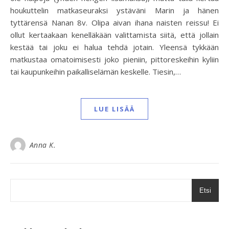
houkuttelin matkaseuraksi ystäväni Marin ja hänen
tyttärensä Nanan 8v. Olipa aivan ihana naisten reissu! Ei
ollut kertaakaan kenelläkään valittamista siitä, että jollain
kestää tai joku ei halua tehdä jotain. Yleensä tykkään
matkustaa omatoimisesti joko pieniin, pittoreskeihin kyliin
tai kaupunkeihin paikalliselämän keskelle. Tiesin,…
LUE LISÄÄ
Anna K.
Etsi