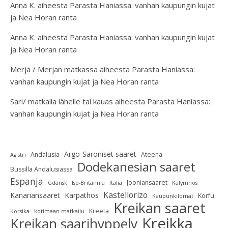
Anna K.
aiheesta
Parasta Haniassa: vanhan kaupungin kujat
ja Nea Horan ranta
Anna K.
aiheesta
Parasta Haniassa: vanhan kaupungin kujat
ja Nea Horan ranta
Merja / Merjan matkassa
aiheesta
Parasta Haniassa:
vanhan kaupungin kujat ja Nea Horan ranta
Sari/ matkalla lähelle tai kauas
aiheesta
Parasta Haniassa:
vanhan kaupungin kujat ja Nea Horan ranta
Argo-Saroniset saaret
Andalusia
Ateena
Agistri
Dodekanesian saaret
Bussilla Andalusiassa
Espanja
Jooniansaaret
Gdansk
Iso-Britannia
Italia
Kalymnos
Kastellorizo
Kanariansaaret
Karpathos
Korfu
Kaupunkilomat
Kreikan saaret
Kreeta
Korsika
kotimaan matkailu
Kreikka
Kreikan saarihyppely