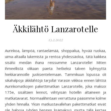
Äkkilähtö Lanzarotelle
13.2.2022
Aurinkoa, lämpöä, rantaelämää, shoppailua, hyvää ruokaa,
uima-altaalla lukemista ja rentoa yhdessäoloa, tätä kaikkea
sisälsi meidän ihana reissumme Lanzarotelle! Miten
ihmeellistä olikaan paeta hetkeksi talven kylmyyttä
hiekkarannoille juoksentelemaan. Tammikuun lopussa oli
sikahalpoja äkkilähtöjä tarjolla! Varasin viikkoa ennen lähtöä
Aurinkomatkojen pakettimatkan Lanzarotelle, joka maksoi
175e, sisältäen lennot, viihtyisän hotellin altaineen ja
matkatavarat. Normaalihintaan verrattuna pääsimme kolme
yhden hinnalla. Yksin matkustavallehan pakettimatkat eivät
ole halpoja (yhden hengen lisämaksu), mutta tällä kertaa