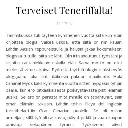
Terveiset Teneriffalta!
31.1.2023
Tammikuussa tuli täyteen kymmenen vuotta siitä kun aloin
kirjoittaa blogia. Vaikea uskoa, että siitä on niin kauan!
Lähdin Aasian reppureissulle ja halusin jakaa kokemukseni
blogissa tutuille, siitä se lähti. Olin irtisanoutunut työstäni ja
kirjoitin rantahiekkaan: uskalla elää! Sama motto on ollut
mielessä viime aikoina. Pyöreitä täyttää blogin lisäksi myös
bloggaaja, joka lähti ikäkriisiä pakoon maailmalle. Hola
Canaria! Myös kaksikymmentä vuotta sitten hyppäsin tyhjän
päälle, kun ero pitkäaikaisesta poikaystävästä pisti elämän
uusiksi. Se ero on parasta mitä minulle on tapahtunut, sain
oman elämäni takaisin. Lähdin töihin Playa del Inglesin
turistihelvettiin Gran Canarian puolelle. Se oli minun
armeijani, sillä työ oli raskasta, päivät pitkiä ja vaatekaupan
omistaja sekopäinen tyranni. Työkaverini olivat