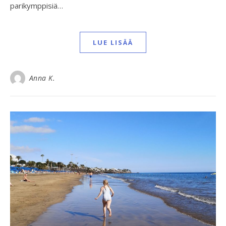
parikymppisiä…
LUE LISÄÄ
Anna K.