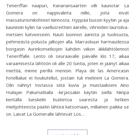
Teneriffan naapuri, Kanariansaarten villi kaunotar La
Gomera on nappivalinta niille, joita eivät
massaturismikohteet kiinnosta. Hyppää bussin kyytiin ja aja
kauniisiin kyliin tai vaellusreittien äärelle, vihreiden laurisilva-
metsien katveeseen. Nauti luonnon äänistä ja tuoksusta,
pehmeästä polusta jalkojen alla. Marraskuun harmaudessa
bongasin Aurinkomatkojen kahden viikon äkkilähtölennot
Teneriffalle. Lento oli seuraavalle päivälle klo 17, aikaa
varaamisesta lähtöön oli alle 20 tuntia, joten ei jäänyt aikaa
miettiä, minne perillä menisin. Playa de las Americasin
hotellialue ei houkutellut, jostain tuli mieleeni La Gomera.
Olin nähnyt Instassa siitä kuvia ja muistaakseni Aino
Huilajan Pakumatkalla -kirjassakin käytiin siellä. Niinpä
kentällä lueskelin lisätietoa saaresta ja hetken
mielijohteesta päätin lähteä katsomaan, millainen paikka se
on. Laivat La Gomeralle lähtevät Los…