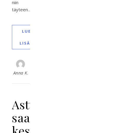
niin
täyteen…
LUE
LISÄÄ
Anna K.
Astypalea,
saari
keskellä