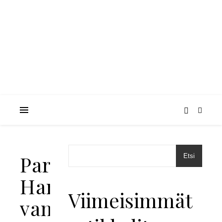
Parasta
Etsi
Haniassa:
Viimeisimmät
vanhan