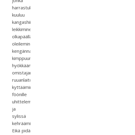
jonka
harrastuksiin
kuuluu
kangashiirellä
leikkiminen,
olkapäällä
oleileminen,
kengännauhojen
kimppuun
hyökkääminen,
omistajan
ruuanlaiton
kyttääminen,
föönille
uhitteleminen
ja
sylissä
kehrääminen.
Eikä pidä