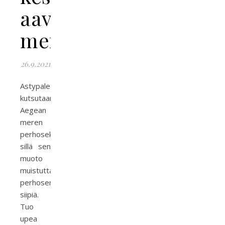
aavaa
merta
26.9.2021
Astypaleaa
kutsutaan
Aegean
meren
perhoseksi,
sillä sen
muoto
muistuttaa
perhosen
siipiä.
Tuo
upea