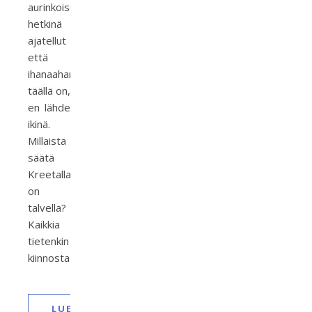
aurinkoisina
hetkinä
ajatellut
että
ihanaahan
täällä on,
en lähde
ikinä.
Millaista
säätä
Kreetalla
on
talvella?
Kaikkia
tietenkin
kiinnostaa…
LUE