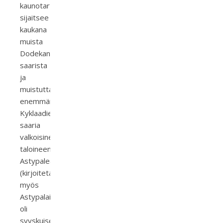
kaunotar
sijaitsee
kaukana
muista
Dodekanesian
saarista
ja
muistuttaakin
enemmän
Kyklaadien
saaria
valkoisine
taloineen.
Astypalea
(kirjoitetaan
myös
Astypalaia)
oli
syyskuisen