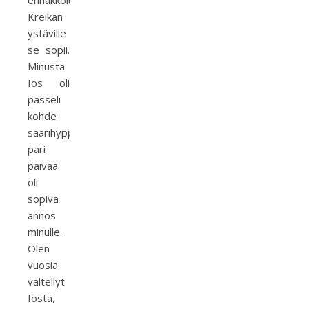
ennakkoluulottomille
Kreikan
ystäville
se sopii.
Minusta
Ios oli
passeli
kohde
saarihyppelylle,
pari
päivää
oli
sopiva
annos
minulle.
Olen
vuosia
vältellyt
Iosta,