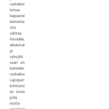
rauhallista
lomaa
kaipaavien
kannattaa
sitä
välttää.
Keväällä,
alkukesällä
ja
syksyllä
saari on
kuitenkin
rauhallisempi.
Lapsiperheiden
kohteena
en Iosta
pidä,
mutta