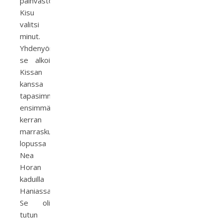
päinvastoin.
Kisu
valitsi
minut.
Yhdenyönjutusta
se alkoi
Kissan
kanssa
tapasimme
ensimmäisen
kerran
marraskuun
lopussa
Nea
Horan
kaduilla
Haniassa.
Se oli
tutun