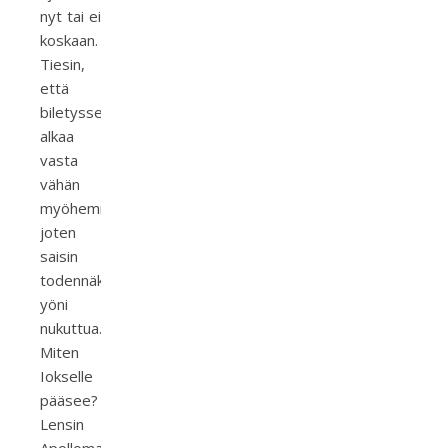
nyt tai ei
koskaan.
Tiesin,
että
biletyssesonki
alkaa
vasta
vähän
myöhemmin,
joten
saisin
todennäköisesti
yöni
nukuttua.
Miten
Iokselle
pääsee?
Lensin