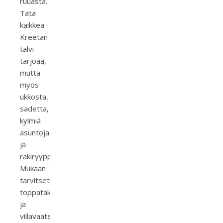
ruuasta.
Tätä
kaikkea
Kreetan
talvi
tarjoaa,
mutta
myös
ukkosta,
sadetta,
kylmiä
asuntoja
ja
rakiryyppyjä!
Mukaan
tarvitset
toppatakin
ja
villavaatetta,