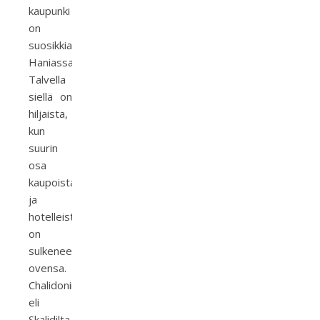
kaupunki
on
suosikkialueeni
Haniassa.
Talvella
siellä on
hiljaista,
kun
suurin
osa
kaupoista
ja
hotelleista
on
sulkeneet
ovensa.
Chalidonin
eli
Skalidilta