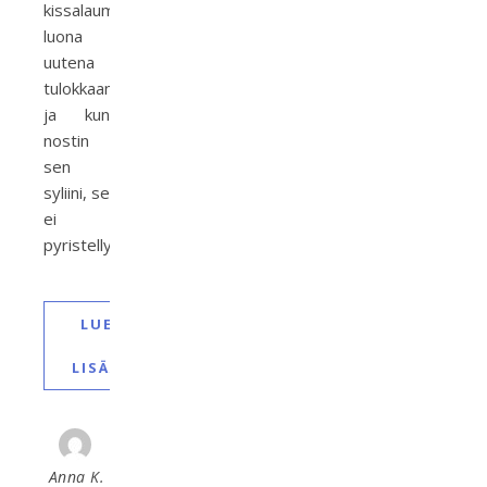
kissalauman
luona
uutena
tulokkaana
ja kun
nostin
sen
syliini, se
ei
pyristellyt…
LUE
LISÄÄ
Anna K.