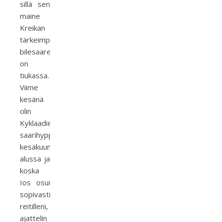
sillä sen
maine
Kreikan
tärkeimpänä
bilesaarena
on
tiukassa.
Viime
kesänä
olin
Kyklaadien
saarihyppelyllä
kesäkuun
alussa ja
koska
Ios osui
sopivasti
reitilleni,
ajattelin