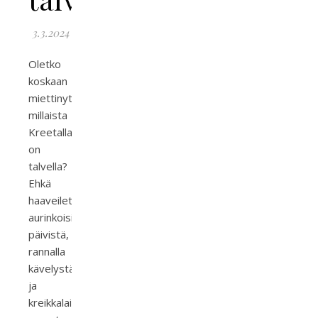
3.3.2024
Oletko
koskaan
miettinyt,
millaista
Kreetalla
on
talvella?
Ehkä
haaveilet
aurinkoisista
päivistä,
rannalla
kävelystä
ja
kreikkalaisesta