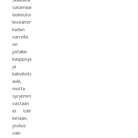
satamaan
laskeutuvan
leveämmän
kadun
varrella
on
joitakin
kauppoja
ja
kahviloita
auki,
mutta
syrjemmällä
vastaan
ei tule
ketään,
joskus
vain