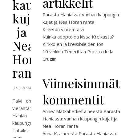
artikkelit
kaupungin
kujat
Parasta Haniassa: vanhan kaupungin
kujat ja Nea Horan ranta
ja
Kreetan vihreä talvi
Kuinka adoptoida kissa Kreikasta?
Nea
Kirkkojen ja kreisibileiden Ios
10 vinkkiä Teneriffan Puerto de la
Horan
Cruziin
ranta
Viimeisimmät
31.3.2024
kommentit
Talvi on
vierähtänyt
Anne/ Matkahetket
aiheesta
Parasta
Hanian
Haniassa: vanhan kaupungin kujat ja
kaupungissa.
Nea Horan ranta
Tutuiksi
Anna K.
aiheesta
Parasta Haniassa:
ovat