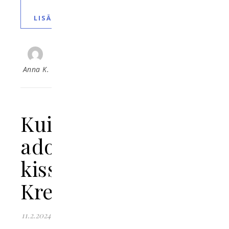
LISÄÄ
Anna K.
Kuinka
adoptoida
kissa
Kreikasta?
11.2.2024