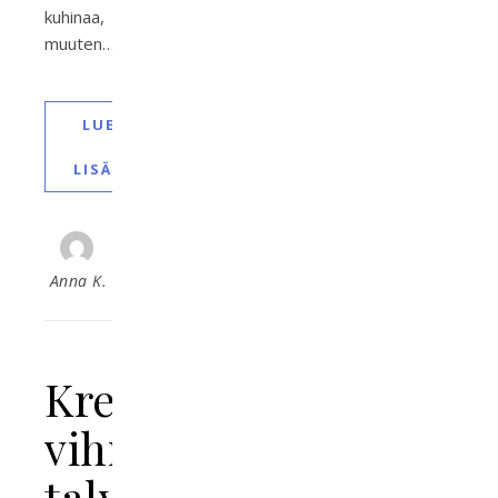
kuhinaa,
muuten…
LUE
LISÄÄ
Anna K.
Kreetan
vihreä
talvi