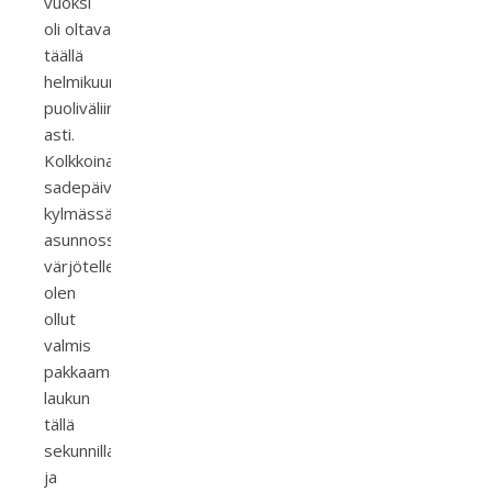
vuoksi
oli oltava
täällä
helmikuun
puoliväliin
asti.
Kolkkoina
sadepäivinä,
kylmässä
asunnossa
värjötellessä
olen
ollut
valmis
pakkaamaan
laukun
tällä
sekunnilla
ja