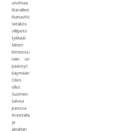
unohtaa
iltarallien
ihanuutta,
siitäkös
villipeto
tykkää!
Miten
ihmeessä
näin on
päässyt
käymään?
Olen
ollut
Suomen
talvea
paossa
Kreetalla
ja
ainahan