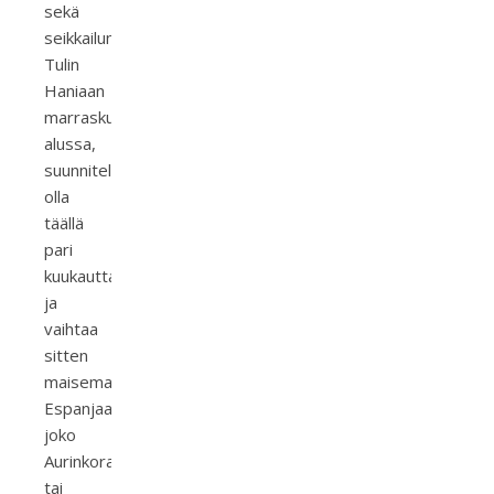
sekä
seikkailumieltä!
Tulin
Haniaan
marraskuun
alussa,
suunnitelmissa
olla
täällä
pari
kuukautta
ja
vaihtaa
sitten
maisemaa
Espanjaan
joko
Aurinkorannikolle
tai