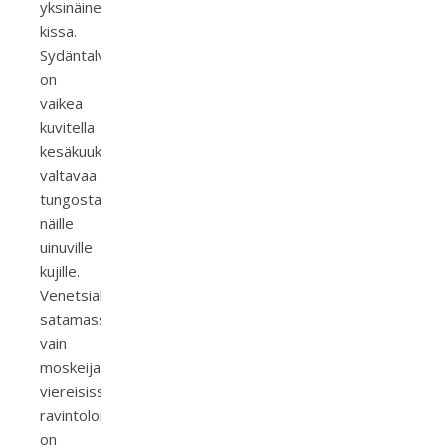
yksinäinen
kissa.
Sydäntalvella
on
vaikea
kuvitella
kesäkuukausien
valtavaa
tungosta
näille
uinuville
kujille.
Venetsialaisessa
satamassa
vain
moskeijan
viereisissä
ravintoloissa
on