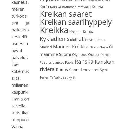
kauneus,
Korfu
Kreeta
Korsika
kotimaan matkailu
meren
Kreikan saaret
turkoosi
Kreikan saarihyppely
sini ja
Kreikka
paikallisten
Kuuba
Kroatia
keskellä
Kykladien saaret
Latvia
Liettua
asuessa
Manner-Kreikka
Oi
Madrid
Naxos
Norja
hyvät
maamme Suomi
Olympos
Outoa!
Poros
palvelut.
Ranska
Ranskan
Pueblos blancos
Puola
Lue
riviera
Rodos
Sporadien saaret
Symi
kokemuksiani
siitä,
Teneriffa
Valkoiset kylät
millainen
kaupunki
Hania on
talvella,
turistikauden
ulkopuolella.
Vanha