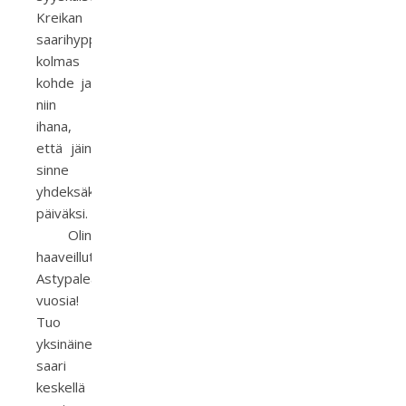
Kreikan
saarihyppelyni
kolmas
kohde ja
niin
ihana,
että jäin
sinne
yhdeksäksi
päiväksi.
Olin
haaveillut
Astypaleasta
vuosia!
Tuo
yksinäinen
saari
keskellä