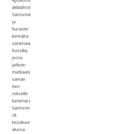
Apollomatkojen
äkkilähtölennolla
Santorinille
ja
hurautin
kentältä
satamaan
bussilla,
josta
jatkoin
matkaani
saman
tien
Iokselle
katamaraanilla.
Santorini
oli
kesäkuun
alussa