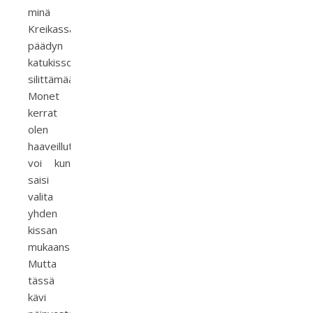
minä
Kreikassa
päädyn
katukissoja
silittämään.
Monet
kerrat
olen
haaveillut,
voi kun
saisi
valita
yhden
kissan
mukaansa.
Mutta
tässä
kävi