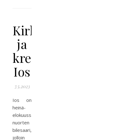
Kirkkojen
ja
kreisibileiden
Ios
7.5.2023
Ios on
heinä-
elokuussa
nuorten
bilesaari,
jolloin