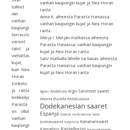
vanhan kaupungin kujat ja Nea Horan
tulleet
ranta
niin
Anna K.
aiheesta
Parasta Haniassa:
vanhan
vanhan kaupungin kujat ja Nea Horan
kaupungin
ranta
terracotan
Merja / Merjan matkassa
aiheesta
väriset
Parasta Haniassa: vanhan kaupungin
talot ja
kujat ja Nea Horan ranta
viehättävät
Sari/ matkalla lähelle tai kauas
aiheesta
kujat,
Parasta Haniassa: vanhan kaupungin
kuin Nea
kujat ja Nea Horan ranta
Horan
torikatu
ja ranta
Argo-Saroniset saaret
Andalusia
Agistri
lenkkeilymaastona.
Ateena
Bussilla Andalusiassa
Parasta
Dodekanesian saaret
on ollut
Espanja
Gdansk
Iso-Britannia
Italia
vanhan
Kanariansaaret
Jooniansaaret
Kalymnos
kaupungin
Kastellorizo
Karpathos
Kaupunkilomat