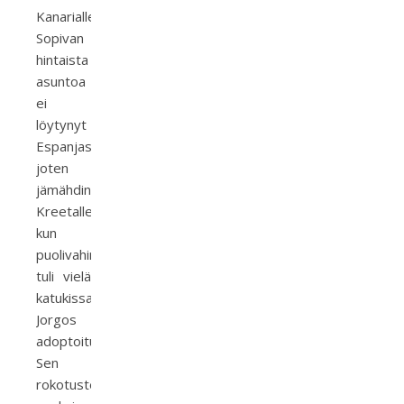
Kanarialle.
Sopivan
hintaista
asuntoa
ei
löytynyt
Espanjasta,
joten
jämähdin
Kreetalle,
kun
puolivahingossa
tuli vielä
katukissa
Jorgos
adoptoitua.
Sen
rokotusten