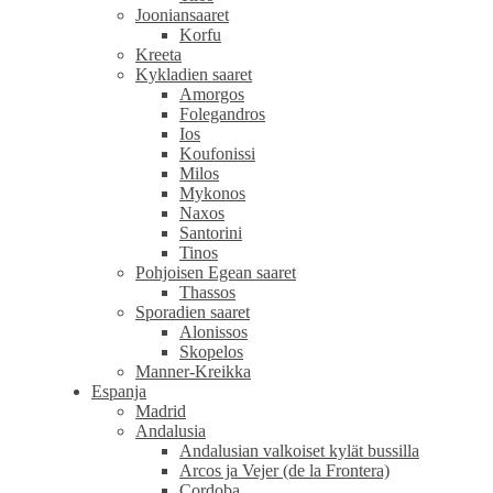
Jooniansaaret
Korfu
Kreeta
Kykladien saaret
Amorgos
Folegandros
Ios
Koufonissi
Milos
Mykonos
Naxos
Santorini
Tinos
Pohjoisen Egean saaret
Thassos
Sporadien saaret
Alonissos
Skopelos
Manner-Kreikka
Espanja
Madrid
Andalusia
Andalusian valkoiset kylät bussilla
Arcos ja Vejer (de la Frontera)
Cordoba