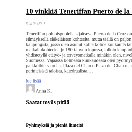
10 vinkkiä Teneriffan Puerto de la
9.4.2023
/
Teneriffan pohjoispuolella sijaitseva Puerto de la Cruz o
silmäyksellä eläkeläisten kohteelta, mutta täällä on paljon
kaupungista, jossa olen asunut kohta kolme kuukautta talv
matkailukohteeksi jo 1800-luvun lopussa, jolloin kaupunki
yhdistetyllä etätyö- ja terveysmatkalla minäkin olen, niv
Suomessa. Vajaassa kolmessa kuukaudessa olen pyörinyt ka
paikkoihin saarella. Plaza del Charco Plaza del Charco 
perinteisistä taloista, katedraalista,…
lue lisää
Anna K.
Saatat myös pitää
Pyhimyksiä ja pieniä ihmeitä