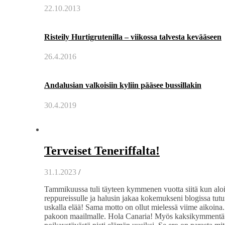
22.10.2013
Risteily Hurtigrutenilla – viikossa talvesta kevääseen
26.4.2016
Andalusian valkoisiin kyliin pääsee bussillakin
30.4.2019
Terveiset Teneriffalta!
31.1.2023
/
Tammikuussa tuli täyteen kymmenen vuotta siitä kun aloin 
reppureissulle ja halusin jakaa kokemukseni blogissa tutuill
uskalla elää! Sama motto on ollut mielessä viime aikoina. 
pakoon maailmalle. Hola Canaria! Myös kaksikymmentä vuo