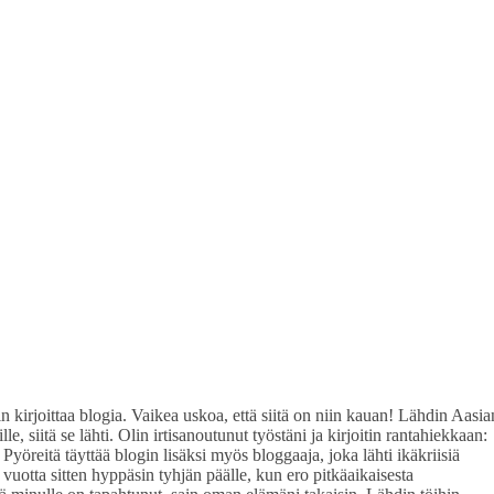
kirjoittaa blogia. Vaikea uskoa, että siitä on niin kauan! Lähdin Aasia
e, siitä se lähti. Olin irtisanoutunut työstäni ja kirjoitin rantahiekkaan:
Pyöreitä täyttää blogin lisäksi myös bloggaaja, joka lähti ikäkriisiä
tta sitten hyppäsin tyhjän päälle, kun ero pitkäaikaisesta