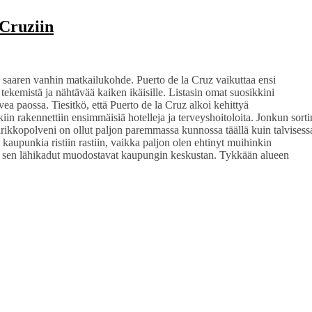
 Cruziin
n saaren vanhin matkailukohde. Puerto de la Cruz vaikuttaa ensi
 tekemistä ja nähtävää kaiken ikäisille. Listasin omat suosikkini
ea paossa. Tiesitkö, että Puerto de la Cruz alkoi kehittyä
in rakennettiin ensimmäisiä hotelleja ja terveyshoitoloita. Jonkun sorti
elrikkopolveni on ollut paljon paremmassa kunnossa täällä kuin talvisess
upunkia ristiin rastiin, vaikka paljon olen ehtinyt muihinkin
ja sen lähikadut muodostavat kaupungin keskustan. Tykkään alueen