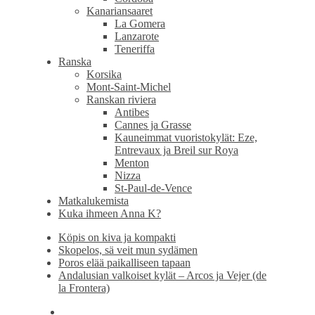
Kanariansaaret
La Gomera
Lanzarote
Teneriffa
Ranska
Korsika
Mont-Saint-Michel
Ranskan riviera
Antibes
Cannes ja Grasse
Kauneimmat vuoristokylät: Eze,
Entrevaux ja Breil sur Roya
Menton
Nizza
St-Paul-de-Vence
Matkalukemista
Kuka ihmeen Anna K?
Köpis on kiva ja kompakti
Skopelos, sä veit mun sydämen
Poros elää paikalliseen tapaan
Andalusian valkoiset kylät – Arcos ja Vejer (de
la Frontera)