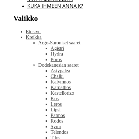
KUKA IHMEEN ANNA K?
Valikko
Etusivu
Kreikka
Argo-Saroniset saaret
Agistri
Hydra
Poros
Dodekanesian saaret
Astypalea
Chalki
Kalymnos
Karpathos
Kastellorizo
Kos
Leros
Lipsi
Patmos
Rodos
Symi
Telendos
Tilos