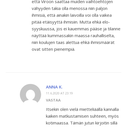
että Viroon saattaa muiden vaihtoehtojen
vähyyden takia olla menossa niin paljon
ihmisiä, että ainakin laivoilla voi olla vaikea
pitää etäisyyttä ihmisiin. Mutta ehkä elo-
syyskuussa, jos ei kauemmas pääse ja tilanne
näyttää kummassakin maassa rauhalliselta,
niin koulujen taas alettua ehkä ihmismäärät
ovat sitten pienempiä.
ANNA K.
11.6.2020 AT 23:19
VASTAA
Itsekin olen vielä mietteliäällä kannalla
kaiken matkustamisen suhteen, myös
kotimaassa. Tämän jutun kirjoitin sillä