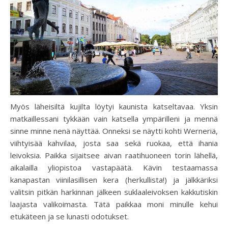
Myös läheisiltä kujilta löytyi kaunista katseltavaa. Yksin
matkaillessani tykkään vain katsella ympärilleni ja mennä
sinne minne nenä näyttää. Onneksi se näytti kohti Werneriä,
viihtyisää kahvilaa, josta saa sekä ruokaa, että ihania
leivoksia. Paikka sijaitsee aivan raatihuoneen torin lähellä,
aikalailla yliopistoa vastapäätä. Kävin testaamassa
kanapastan viinilasillisen kera (herkullista!) ja jälkkäriksi
valitsin pitkän harkinnan jälkeen suklaaleivoksen kakkutiskin
laajasta valikoimasta. Tätä paikkaa moni minulle kehui
etukäteen ja se lunasti odotukset.