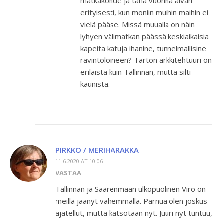
matkakohde ja tänä vuonna aivan
erityisesti, kun moniin muihin maihin ei
vielä pääse. Missä muualla on näin
lyhyen välimatkan päässä keskiaikaisia
kapeita katuja ihanine, tunnelmallisine
ravintoloineen? Tarton arkkitehtuuri on
erilaista kuin Tallinnan, mutta silti
kaunista.
PIRKKO / MERIHARAKKA
11.6.2020 AT 10:06
VASTAA
Tallinnan ja Saarenmaan ulkopuolinen Viro on
meillä jäänyt vähemmällä. Pärnua olen joskus
ajatellut, mutta katsotaan nyt. Juuri nyt tuntuu,