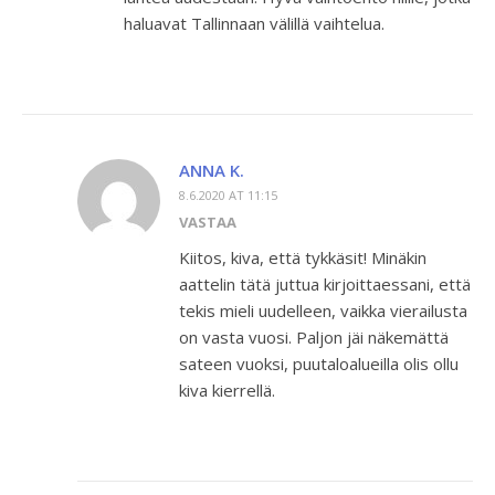
haluavat Tallinnaan välillä vaihtelua.
ANNA K.
8.6.2020 AT 11:15
VASTAA
Kiitos, kiva, että tykkäsit! Minäkin
aattelin tätä juttua kirjoittaessani, että
tekis mieli uudelleen, vaikka vierailusta
on vasta vuosi. Paljon jäi näkemättä
sateen vuoksi, puutaloalueilla olis ollu
kiva kierrellä.