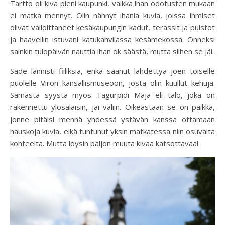
Tartto oli kiva pieni kaupunki, vaikka ihan odotusten mukaan
ei matka mennyt. Olin nähnyt ihania kuvia, joissa ihmiset
olivat valloittaneet kesäkaupungin kadut, terassit ja puistot
ja haaveilin istuvani katukahvilassa kesämekossa. Onneksi
sainkin tulopäivän nauttia ihan ok säästä, mutta siihen se jäi.
Sade lannisti fiiliksiä, enkä saanut lähdettyä joen toiselle
puolelle Viron kansallismuseoon, josta olin kuullut kehuja.
Samasta syystä myös Tagurpidi Maja eli talo, joka on
rakennettu ylösalaisin, jäi väliin. Oikeastaan se on paikka,
jonne pitäisi mennä yhdessä ystävän kanssa ottamaan
hauskoja kuvia, eikä tuntunut yksin matkatessa niin osuvalta
kohteelta. Mutta löysin paljon muuta kivaa katsottavaa!