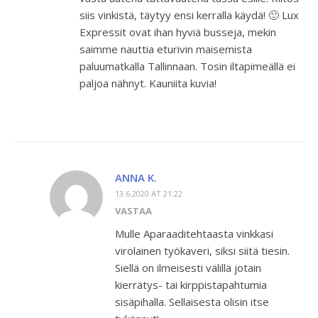
siis vinkistä, täytyy ensi kerralla käydä! 🙂 Lux
Expressit ovat ihan hyviä busseja, mekin
saimme nauttia eturivin maisemista
paluumatkalla Tallinnaan. Tosin iltapimeällä ei
paljoa nähnyt. Kauniita kuvia!
ANNA K.
13.6.2020 AT 21:22
VASTAA
Mulle Aparaaditehtaasta vinkkasi
virolainen työkaveri, siksi siitä tiesin.
Siellä on ilmeisesti välillä jotain
kierrätys- tai kirppistapahtumia
sisäpihalla. Sellaisesta olisin itse