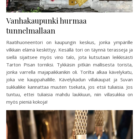
Vanhakaupunki hurmaa
tunnelmallaan
Raatihuoneentori on kaupungin keskus, jonka ympärille
vilkkain elämä keskittyy. Kesällä tori on täynnä terasseja ja
siellä sijaitsee myös vino talo, jota kutsutaan leikkisästi
Tarton Pisan torniksi. Tykkäsin pitkän mallisesta torista,
jonka varrella majapaikkanikin oli. Torilta alkaa kävelykatu,
joka vie kauppahallille. Kävelykadun villakaupat ja Suvan
sukkaliike kannattaa muuten tsekata, jos etsii tuliaisia. Jos
tuntuu, ettei tuliaisia mahdu laukkuun, niin villasukkia on
myös pieniä kokoja!