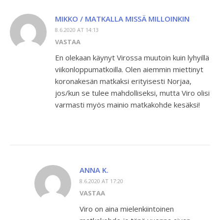
MIKKO / MATKALLA MISSÄ MILLOINKIN
8.6.2020 AT 14:13
VASTAA
En olekaan käynyt Virossa muutoin kuin lyhyillä
viikonloppumatkoilla. Olen aiemmin miettinyt
koronakesän matkaksi erityisesti Norjaa,
jos/kun se tulee mahdolliseksi, mutta Viro olisi
varmasti myös mainio matkakohde kesäksi!
ANNA K.
8.6.2020 AT 17:20
VASTAA
Viro on aina mielenkiintoinen