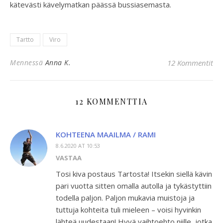
kätevästi kävelymatkan päässä bussiasemasta.
Tartto
Viro
Mennessä
Anna K.
12 Kommentit
12 KOMMENTTIA
KOHTEENA MAAILMA / RAMI
8.6.2020 AT 10:53
VASTAA
Tosi kiva postaus Tartosta! Itsekin siellä kävin
pari vuotta sitten omalla autolla ja tykästyttiin
todella paljon. Paljon mukavia muistoja ja
tuttuja kohteita tuli mieleen – voisi hyvinkin
lähteä uudestaan! Hyvä vaihtoehto niille, jotka