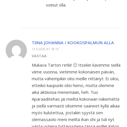
voinut olla.
TIINA JOHANNA / KOOKOSPALMUN ALLA
13.6.2020 AT 18:15
VASTAA
Mukava Tarton retki! 🙂 Itsekin kävimme siellä
viime vuonna, vietimme kokonaisen päivän,
mutta vähempikin olisi meille riittänyt. Ei siksi,
etteikö kaupunki olisi hieno, mutta olemme
aika aktiivisia menemään, heh. Tuo
Aparaaditehas jäi meiltä kokonaan näkemättä
ja siellä varmasti olisimme saaneet kyllä aikaa
myös kulutettua, jostakin syystä sen
olemassaolo meni meiltä ihan ohi ja tuli nyt
vasta uutena tuttavuutena tässä esille! Kiitos