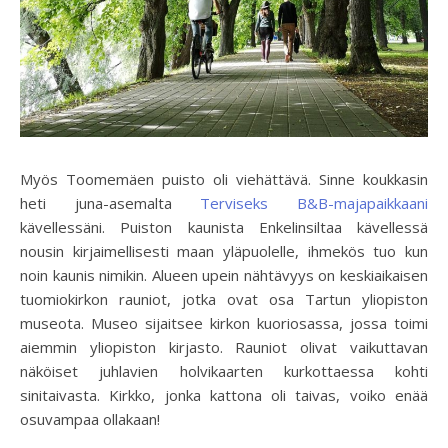
Myös Toomemäen puisto oli viehättävä. Sinne koukkasin
heti juna-asemalta
Terviseks B&B-majapaikkaani
kävellessäni. Puiston kaunista Enkelinsiltaa kävellessä
nousin kirjaimellisesti maan yläpuolelle, ihmekös tuo kun
noin kaunis nimikin. Alueen upein nähtävyys on keskiaikaisen
tuomiokirkon rauniot, jotka ovat osa Tartun yliopiston
museota. Museo sijaitsee kirkon kuoriosassa, jossa toimi
aiemmin yliopiston kirjasto. Rauniot olivat vaikuttavan
näköiset juhlavien holvikaarten kurkottaessa kohti
sinitaivasta. Kirkko, jonka kattona oli taivas, voiko enää
osuvampaa ollakaan!