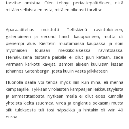
tarvitse omistaa. Olen tehnyt periaatepäätöksen, että
mitään sellaista en osta, mitä en oikeasti tarvitse.
Aparaaditehas muistutti Telliskiveä ravintoloineen,
gallerioineen ja second hand -kauppoineen, mutta oli
pienempi alue. Kiertelin muutamassa kaupassa ja söin
myöhäisen lounaan meksikolaisessa ravintolassa.
Heinäkuisena tiistaina paikalle ei ollut juuri ketään, sade
varmaan karkotti kävijät, samoin alueen kuuluisan kissan
Johannes Gutenbergin, josta kuulin vasta jälkikäteen.
Huonolla säällä voi tehdä myös niin kuin minä, eli mennä
kampaajalle. Tykkään virolaisten kampaajien leikkaustyylistä
ja ammattitaidosta. Nytkään meillä ei ollut edes kunnolla
yhteistä kieltä (suomea, viroa ja englantia sekaisin) mutta
silti tuloksesta tuli tosi näpsäkkä ja hintakin oli vain 40
euroa.