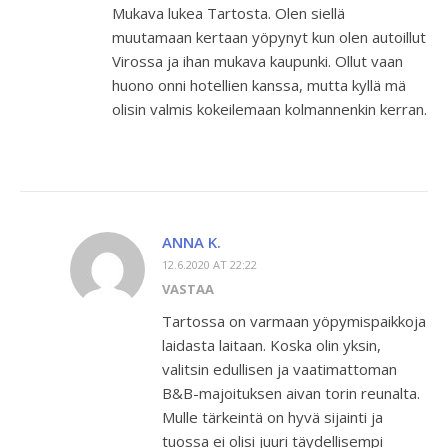
Mukava lukea Tartosta. Olen siellä
muutamaan kertaan yöpynyt kun olen autoillut
Virossa ja ihan mukava kaupunki. Ollut vaan
huono onni hotellien kanssa, mutta kyllä mä
olisin valmis kokeilemaan kolmannenkin kerran.
ANNA K.
12.6.2020 AT 22:22
VASTAA
Tartossa on varmaan yöpymispaikkoja
laidasta laitaan. Koska olin yksin,
valitsin edullisen ja vaatimattoman
B&B-majoituksen aivan torin reunalta.
Mulle tärkeintä on hyvä sijainti ja
tuossa ei olisi juuri täydellisempi