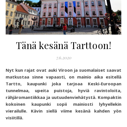
Tänä kesänä Tarttoon!
7.6.2020
Nyt kun rajat ovat auki Viroon ja suomalaiset saavat
matkustaa sinne vapaasti, on mainio aika esitellä
Tartto, kaupunki joka tarjoaa Keski-Euroopan
tunnelmaa, upeita puistoja, hyviä ravintoloita,
rähjäromantiikkaa ja uutuudenviehätystä.
Kompaktin
kokoinen kaupunki sopii mainiosti lyhyellekin
vierailulle. Kävin siellä viime kesänä kahden yön
visiitillä.