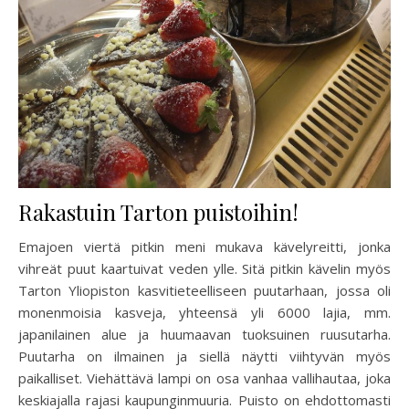
Rakastuin Tarton puistoihin!
Emajoen viertä pitkin meni mukava kävelyreitti, jonka
vihreät puut kaartuivat veden ylle. Sitä pitkin kävelin myös
Tarton Yliopiston kasvitieteelliseen puutarhaan, jossa oli
monenmoisia kasveja, yhteensä yli 6000 lajia, mm.
japanilainen alue ja huumaavan tuoksuinen ruusutarha.
Puutarha on ilmainen ja siellä näytti viihtyvän myös
paikalliset. Viehättävä lampi on osa vanhaa vallihautaa, joka
keskiajalla rajasi kaupunginmuuria. Puisto on ehdottomasti