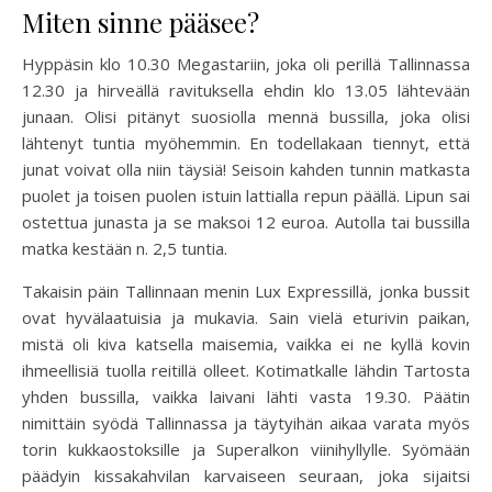
Miten sinne pääsee?
Hyppäsin klo 10.30 Megastariin, joka oli perillä Tallinnassa
12.30 ja hirveällä ravituksella ehdin klo 13.05 lähtevään
junaan. Olisi pitänyt suosiolla mennä bussilla, joka olisi
lähtenyt tuntia myöhemmin. En todellakaan tiennyt, että
junat voivat olla niin täysiä! Seisoin kahden tunnin matkasta
puolet ja toisen puolen istuin lattialla repun päällä. Lipun sai
ostettua junasta ja se maksoi 12 euroa. Autolla tai bussilla
matka kestään n. 2,5 tuntia.
Takaisin päin Tallinnaan menin Lux Expressillä, jonka bussit
ovat hyvälaatuisia ja mukavia. Sain vielä eturivin paikan,
mistä oli kiva katsella maisemia, vaikka ei ne kyllä kovin
ihmeellisiä tuolla reitillä olleet. Kotimatkalle lähdin Tartosta
yhden bussilla, vaikka laivani lähti vasta 19.30. Päätin
nimittäin syödä Tallinnassa ja täytyihän aikaa varata myös
torin kukkaostoksille ja Superalkon viinihyllylle. Syömään
päädyin kissakahvilan karvaiseen seuraan, joka sijaitsi