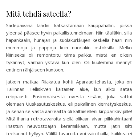
Mitä tehdä sateella?
Sadepäivänä lähdin katsastamaan kauppahallin, joissa
yleensä pääsee hyvin paikallistunnelmaan. Niin täälläkin, sillä
hapankaalin, hunajan ja suolakurkkujen keskellä hääri niin
mummoja ja pappoja kuin nuoriakin ostoksilla. Melko
kliiniseksi oli remontoitu tämä paikka, mistä en oikein
tykännyt, vanhan ystävä kun olen. Oli kuulemma mennyt
entinen rähjäiseen kuntoon.
Jatkoin matkaa Riiakatua kohti Aparaaditehasta, joka on
Tallinnan Telliskiven kaltainen alue, kun alkoi sataa
reippaasti. Ensimmäisestä ovesta sisään, joka sattui
olemaan Uuskasutuskeskus, eli paikallinen kierrätyskeskus.
Ja sehän se vasta aarreaitta oli kaltaiselleni kirpparikävijälle!
Mitä ihania retrotavaroita siellä olikaan aivan pilkkahintaan!
Ihastuin neuvostoajan keramiikkaan, mutta jätin silti
teekannut hyllyyn. Välillä tavaroita voi vain ihailla, kaikkea ei