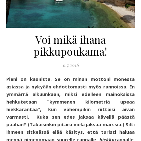
Voi mikä ihana
pikkupoukama!
6.7.2016
Pieni on kaunista. Se on minun mottoni monessa
asiassa ja nykyään ehdottomasti myös rannoissa. En
ymmärrä alkuunkaan, miksi edelleen mainoksissa
hehkutetaan ”kymmenen kilometriä upeaa
hiekkarantaa”, kun vähempikin riittäisi aivan
varmasti. Kuka sen edes jaksaa kävellä päästä
päähän? (Takaisinkin pitäisi vielä jaksaa marssia.) Silti
ihmeen sitkeässä elää käsitys, että turisti haluaa
mennä nimenomaan suurelle rannalle,
hiekka
rannalle.