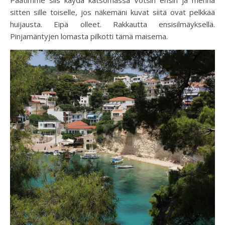
sitten sille toiselle, jos näkemäni kuvat siitä ovat pelkkää
huijausta. Eipä olleet. Rakkautta ensisilmäyksellä.
Pinjamäntyjen lomasta pilkotti tämä maisema.