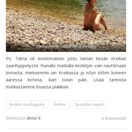
Tässä maisemassa minä viihdyn!
Ps. Tämä oli ensimmäinen juttu tämän kesän Kreikan
saarihyppelystä. Ihanalla matkalla keskityin vain nauttimaan
lomasta, mieluummin uin Kreikassa ja istun sitten koneen
ääressä kotona, kuin toisin päin. Lisää tarinoita
matkastamme luvassa piakkoin.
Kreikan saarihyppely
Kreikka
Sporadien saaret
Mennessä
Anna K.
4 Kommentit