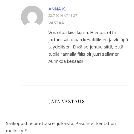
ANNA K.
22.7.2016 AT 18:27
VASTAA
Voi, olipa kiva kuulla. Hienoa, että
juttuni sai aikaan kesäfiiliksen ja vieläpä
täydellisen! Ehkä se johtuu siitä, että
tuolla rannalla fiilis oli juuri sellainen.
Aurinkoa kesääsi!
JÄTÄ VASTAUS
Sähköpostiosoitettasi ei julkaista.
Pakolliset kentät on
merkitty
*