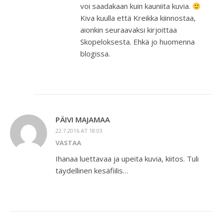
voi saadakaan kuin kauniita kuvia.
Kiva kuulla että Kreikka kiinnostaa,
aionkin seuraavaksi kirjoittaa
Skopeloksesta. Ehkä jo huomenna
blogissa.
PÄIVI MAJAMAA
22.7.2016 AT 18:03
VASTAA
Ihanaa luettavaa ja upeita kuvia, kiitos. Tuli
täydellinen kesäfiilis…