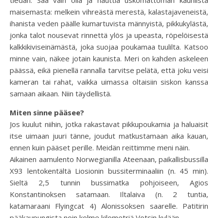
maisemasta: melkein vihreästä merestä, kalastajaveneistä,
ihanista veden päälle kumartuvista männyistä, pikkukylästä,
jonka talot nousevat rinnettä ylös ja upeasta, röpelöisestä
kalkkikiviseinämästä, joka suojaa poukamaa tuulilta. Katsoo
minne vain, näkee jotain kaunista. Meri on kahden askeleen
päässä, eikä pienellä rannalla tarvitse pelätä, että joku veisi
kameran tai rahat, vaikka uimassa oltaisiin siskon kanssa
samaan aikaan. Niin täydellistä.
Miten sinne pääsee?
Jos kuulut niihin, jotka rakastavat pikkupoukamia ja haluaisit
itse uimaan juuri tänne, joudut matkustamaan aika kauan,
ennen kuin pääset perille. Meidän reittimme meni näin.
Aikainen aamulento Norwegianilla Ateenaan, paikallisbussilla
X93 lentokentältä Liosionin bussiterminaaliin (n. 45 min).
Sieltä 2,5 tunnin bussimatka pohjoiseen, Agios
Konstantinoksen satamaan. Iltalaiva (n. 2 tuntia,
katamaraani Flyingcat 4) Alonissoksen saarelle. Patitirin
pääkaupungista noin kolme kilometriä Votsin kylään.