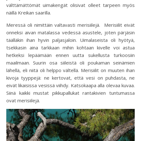
välttämättömät uimakengät olisivat olleet tarpeen myös
näillä Kreikan saarilla.
Meressä oli nimittäin valtavasti merisiilejä. Merisiilit eivät
onneksi aivan matalassa vedessä asustele, joten pärjäsin
täälläkin ihan hyvin paljasjaloin. Uimalaseista oli hyötyä,
tsekkasin aina tarkkaan mihin kohtaan kivelle voi astua
hetkeksi lepäämään ennen uutta sukellusta turkoosiin
maailmaan. Suurin osa siileistä oli poukaman seinämien
lähellä, eli niitä oli helppo vältellä. Merisiilit on muuten ihan
kivoja tyyppejä: ne kertovat, että vesi on puhdasta, ne
eivät likaisissa vesissä viihdy. Katsokaapa alla olevaa kuvaa.
Siinä kaikki mustat pikkupallukat rantakivien tuntumassa
ovat merisiilejä.