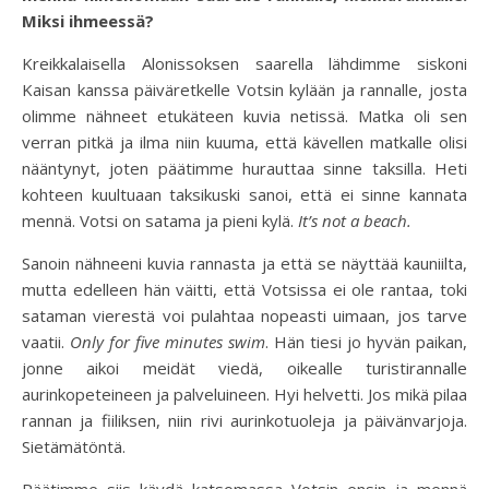
Miksi ihmeessä?
Kreikkalaisella Alonissoksen saarella lähdimme siskoni
Kaisan kanssa päiväretkelle Votsin kylään ja rannalle, josta
olimme nähneet etukäteen kuvia netissä. Matka oli sen
verran pitkä ja ilma niin kuuma, että kävellen matkalle olisi
nääntynyt, joten päätimme hurauttaa sinne taksilla. Heti
kohteen kuultuaan taksikuski sanoi, että ei sinne kannata
mennä. Votsi on satama ja pieni kylä.
It’s not a beach.
Sanoin nähneeni kuvia rannasta ja että se näyttää kauniilta,
mutta edelleen hän väitti, että Votsissa ei ole rantaa, toki
sataman vierestä voi pulahtaa nopeasti uimaan, jos tarve
vaatii.
Only for five minutes swim
. Hän tiesi jo hyvän paikan,
jonne aikoi meidät viedä, oikealle turistirannalle
aurinkopeteineen ja palveluineen. Hyi helvetti. Jos mikä pilaa
rannan ja fiiliksen, niin rivi aurinkotuoleja ja päivänvarjoja.
Sietämätöntä.
Päätimme siis käydä katsomassa Votsin ensin ja mennä