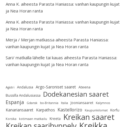
Anna K.
aiheesta
Parasta Haniassa: vanhan kaupungin kujat
ja Nea Horan ranta
Anna K.
aiheesta
Parasta Haniassa: vanhan kaupungin kujat
ja Nea Horan ranta
Merja / Merjan matkassa
aiheesta
Parasta Haniassa:
vanhan kaupungin kujat ja Nea Horan ranta
Sari/ matkalla lähelle tai kauas
aiheesta
Parasta Haniassa:
vanhan kaupungin kujat ja Nea Horan ranta
Argo-Saroniset saaret
Andalusia
Ateena
Agistri
Dodekanesian saaret
Bussilla Andalusiassa
Espanja
Jooniansaaret
Gdansk
Iso-Britannia
Italia
Kalymnos
Kastellorizo
Kanariansaaret
Karpathos
Korfu
Kaupunkilomat
Kreikan saaret
Kreeta
Korsika
kotimaan matkailu
Kreikka
Kreikan saarihyppely