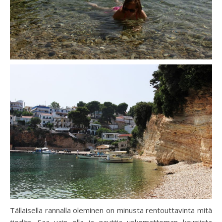
Tällaisella rannalla oleminen on minusta rentouttavinta mitä
tiedän. Saa vain olla ja nauttia uskomattoman kauniista