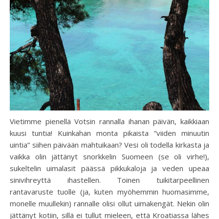
Vietimme pienellä Votsin rannalla ihanan päivän, kaikkiaan
kuusi tuntia! Kuinkahan monta pikaista ”viiden minuutin
uintia” siihen päivään mahtuikaan? Vesi oli todella kirkasta ja
vaikka olin jättänyt snorkkelin Suomeen (se oli virhe!),
sukeltelin uimalasit päässä pikkukaloja ja veden upeaa
sinivihreyttä ihastellen. Toinen tuikitarpeellinen
rantavaruste tuolle (ja, kuten myöhemmin huomasimme,
monelle muullekin) rannalle olisi ollut uimakengät. Nekin olin
jättänyt kotiin, sillä ei tullut mieleen, että Kroatiassa lähes