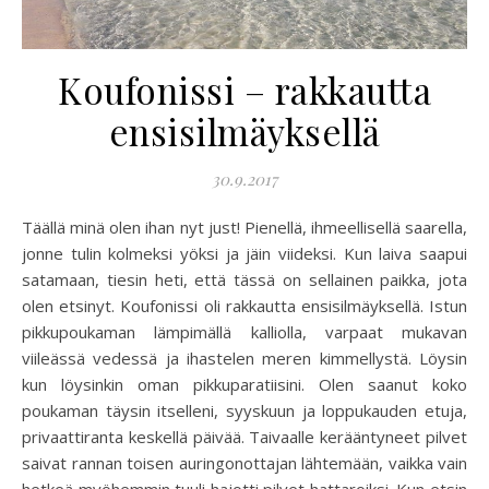
Koufonissi – rakkautta
ensisilmäyksellä
30.9.2017
Täällä minä olen ihan nyt just! Pienellä, ihmeellisellä saarella,
jonne tulin kolmeksi yöksi ja jäin viideksi. Kun laiva saapui
satamaan, tiesin heti, että tässä on sellainen paikka, jota
olen etsinyt. Koufonissi oli rakkautta ensisilmäyksellä. Istun
pikkupoukaman lämpimällä kalliolla, varpaat mukavan
viileässä vedessä ja ihastelen meren kimmellystä. Löysin
kun löysinkin oman pikkuparatiisini. Olen saanut koko
poukaman täysin itselleni, syyskuun ja loppukauden etuja,
privaattiranta keskellä päivää. Taivaalle kerääntyneet pilvet
saivat rannan toisen auringonottajan lähtemään, vaikka vain