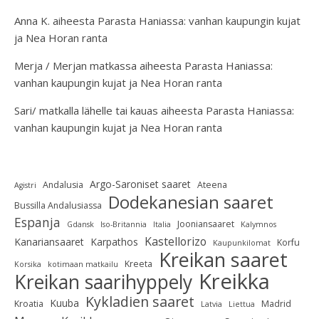
Anna K.
aiheesta
Parasta Haniassa: vanhan kaupungin kujat
ja Nea Horan ranta
Merja / Merjan matkassa
aiheesta
Parasta Haniassa:
vanhan kaupungin kujat ja Nea Horan ranta
Sari/ matkalla lähelle tai kauas
aiheesta
Parasta Haniassa:
vanhan kaupungin kujat ja Nea Horan ranta
Argo-Saroniset saaret
Andalusia
Ateena
Agistri
Dodekanesian saaret
Bussilla Andalusiassa
Espanja
Jooniansaaret
Gdansk
Iso-Britannia
Italia
Kalymnos
Kastellorizo
Kanariansaaret
Karpathos
Korfu
Kaupunkilomat
Kreikan saaret
Kreeta
Korsika
kotimaan matkailu
Kreikka
Kreikan saarihyppely
Kykladien saaret
Kuuba
Kroatia
Madrid
Latvia
Liettua