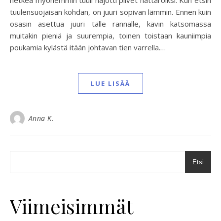
hetkeä myöhemmin tuuli hajotti pilvet hattaroiksi. Kun etsin
tuulensuojaisan kohdan, on juuri sopivan lämmin. Ennen kuin
osasin asettua juuri tälle rannalle, kävin katsomassa
muitakin pieniä ja suurempia, toinen toistaan kauniimpia
poukamia kylästä itään johtavan tien varrella.…
LUE LISÄÄ
Anna K.
Etsi
Viimeisimmät