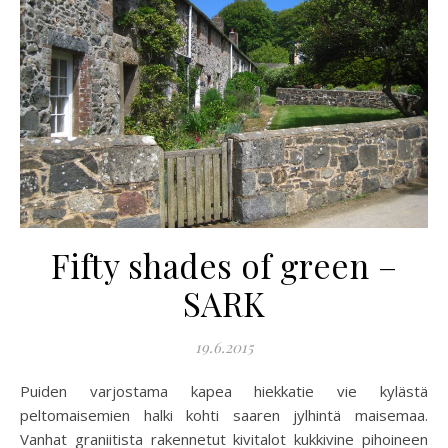
Fifty shades of green –
SARK
19.6.2015
Puiden varjostama kapea hiekkatie vie kylästä
peltomaisemien halki kohti saaren jylhintä maisemaa.
Vanhat graniitista rakennetut kivitalot kukkivine pihoineen