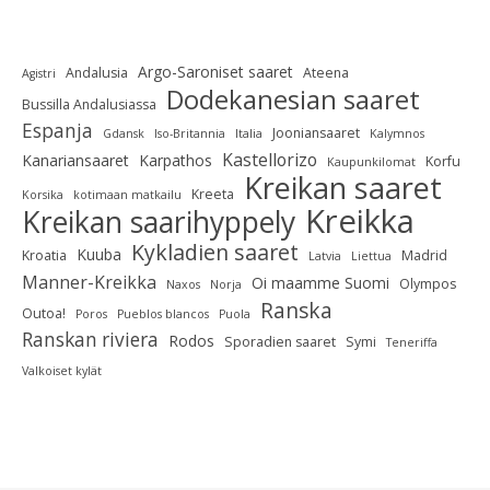
Argo-Saroniset saaret
Andalusia
Ateena
Agistri
Dodekanesian saaret
Bussilla Andalusiassa
Espanja
Jooniansaaret
Gdansk
Iso-Britannia
Italia
Kalymnos
Kastellorizo
Kanariansaaret
Karpathos
Korfu
Kaupunkilomat
Kreikan saaret
Kreeta
Korsika
kotimaan matkailu
Kreikka
Kreikan saarihyppely
Kykladien saaret
Kuuba
Kroatia
Madrid
Latvia
Liettua
Manner-Kreikka
Oi maamme Suomi
Olympos
Naxos
Norja
Ranska
Outoa!
Poros
Pueblos blancos
Puola
Ranskan riviera
Rodos
Sporadien saaret
Symi
Teneriffa
Valkoiset kylät