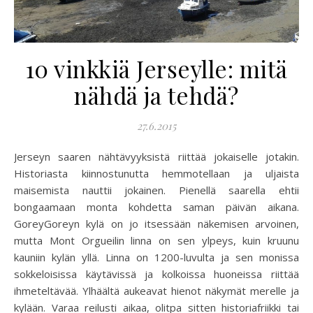
10 vinkkiä Jerseylle: mitä
nähdä ja tehdä?
27.6.2015
Jerseyn saaren nähtävyyksistä riittää jokaiselle jotakin.
Historiasta kiinnostunutta hemmotellaan ja uljaista
maisemista nauttii jokainen. Pienellä saarella ehtii
bongaamaan monta kohdetta saman päivän aikana.
GoreyGoreyn kylä on jo itsessään näkemisen arvoinen,
mutta Mont Orgueilin linna on sen ylpeys, kuin kruunu
kauniin kylän yllä. Linna on 1200-luvulta ja sen monissa
sokkeloisissa käytävissä ja kolkoissa huoneissa riittää
ihmeteltävää. Ylhäältä aukeavat hienot näkymät merelle ja
kylään. Varaa reilusti aikaa, olitpa sitten historiafriikki tai