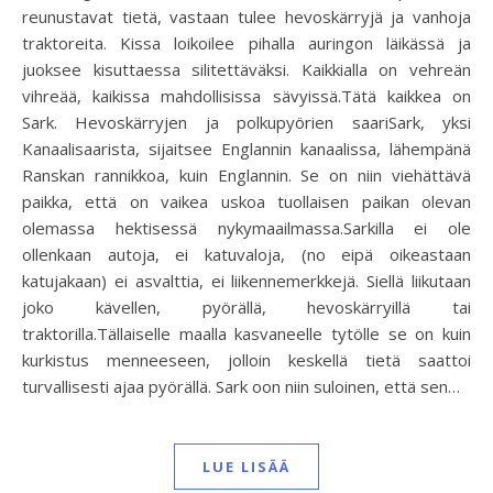
reunustavat tietä, vastaan tulee hevoskärryjä ja vanhoja
traktoreita. Kissa loikoilee pihalla auringon läikässä ja
juoksee kisuttaessa silitettäväksi. Kaikkialla on vehreän
vihreää, kaikissa mahdollisissa sävyissä.Tätä kaikkea on
Sark. Hevoskärryjen ja polkupyörien saariSark, yksi
Kanaalisaarista, sijaitsee Englannin kanaalissa, lähempänä
Ranskan rannikkoa, kuin Englannin. Se on niin viehättävä
paikka, että on vaikea uskoa tuollaisen paikan olevan
olemassa hektisessä nykymaailmassa.Sarkilla ei ole
ollenkaan autoja, ei katuvaloja, (no eipä oikeastaan
katujakaan) ei asvalttia, ei liikennemerkkejä. Siellä liikutaan
joko kävellen, pyörällä, hevoskärryillä tai
traktorilla.Tällaiselle maalla kasvaneelle tytölle se on kuin
kurkistus menneeseen, jolloin keskellä tietä saattoi
turvallisesti ajaa pyörällä. Sark oon niin suloinen, että sen…
LUE LISÄÄ