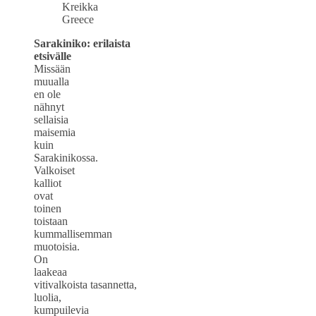
Sarakiniko: erilaista
etsivälle
Missään
muualla
en ole
nähnyt
sellaisia
maisemia
kuin
Sarakinikossa.
Valkoiset
kalliot
ovat
toinen
toistaan
kummallisemman
muotoisia.
On
laakeaa
vitivalkoista tasannetta,
luolia,
kumpuilevia