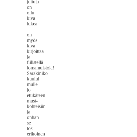
juttuja
on
ollu
kiva
lukea
–
on
myös
kiva
kirjoittaa
ja
fiilistellä
lomamuistoja!
Sarakiniko
kuului
mulle
jo
etukäteen
must-
kohteisiin
ja
onhan
se
tosi
erikoinen