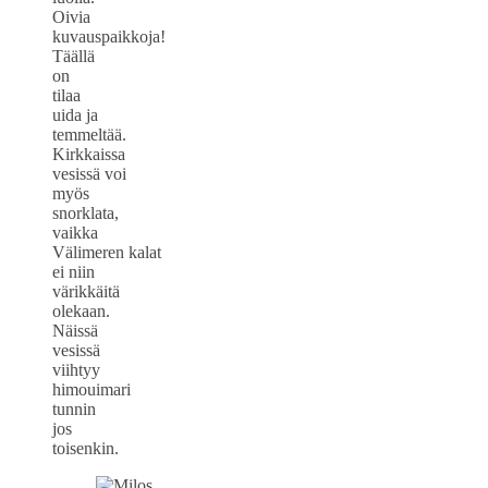
Oivia
kuvauspaikkoja!
Täällä
on
tilaa
uida ja
temmeltää.
Kirkkaissa
vesissä voi
myös
snorklata,
vaikka
Välimeren kalat
ei niin
värikkäitä
olekaan.
Näissä
vesissä
viihtyy
himouimari
tunnin
jos
toisenkin.