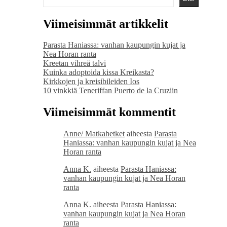
Viimeisimmät artikkelit
Parasta Haniassa: vanhan kaupungin kujat ja
Nea Horan ranta
Kreetan vihreä talvi
Kuinka adoptoida kissa Kreikasta?
Kirkkojen ja kreisibileiden Ios
10 vinkkiä Teneriffan Puerto de la Cruziin
Viimeisimmät kommentit
Anne/ Matkahetket
aiheesta
Parasta
Haniassa: vanhan kaupungin kujat ja Nea
Horan ranta
Anna K.
aiheesta
Parasta Haniassa:
vanhan kaupungin kujat ja Nea Horan
ranta
Anna K.
aiheesta
Parasta Haniassa:
vanhan kaupungin kujat ja Nea Horan
ranta