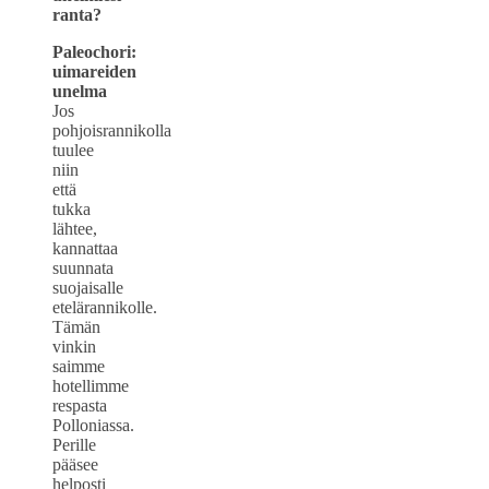
ranta?
Paleochori:
uimareiden
unelma
Jos
pohjoisrannikolla
tuulee
niin
että
tukka
lähtee,
kannattaa
suunnata
suojaisalle
etelärannikolle.
Tämän
vinkin
saimme
hotellimme
respasta
Polloniassa.
Perille
pääsee
helposti