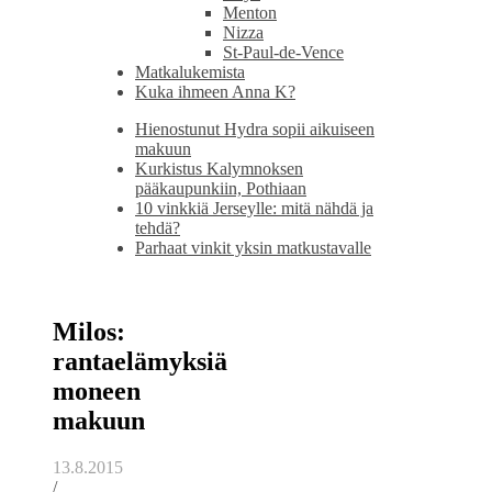
Menton
Nizza
St-Paul-de-Vence
Matkalukemista
Kuka ihmeen Anna K?
Hienostunut Hydra sopii aikuiseen
makuun
Kurkistus Kalymnoksen
pääkaupunkiin, Pothiaan
10 vinkkiä Jerseylle: mitä nähdä ja
tehdä?
Parhaat vinkit yksin matkustavalle
Milos:
rantaelämyksiä
moneen
makuun
13.8.2015
/