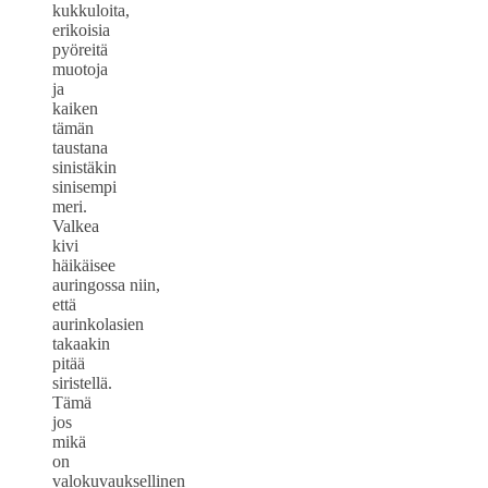
kukkuloita,
erikoisia
pyöreitä
muotoja
ja
kaiken
tämän
taustana
sinistäkin
sinisempi
meri.
Valkea
kivi
häikäisee
auringossa niin,
että
aurinkolasien
takaakin
pitää
siristellä.
Tämä
jos
mikä
on
valokuvauksellinen