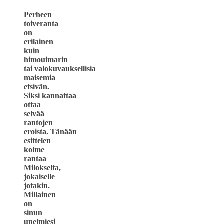
Perheen
toiveranta
on
erilainen
kuin
himouimarin
tai valokuvauksellisia
maisemia
etsivän.
Siksi kannattaa
ottaa
selvää
rantojen
eroista. Tänään
esittelen
kolme
rantaa
Milokselta,
jokaiselle
jotakin.
Millainen
on
sinun
unelmiesi