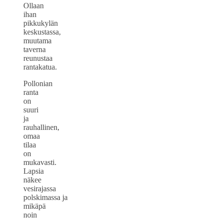
Ollaan
ihan
pikkukylän
keskustassa,
muutama
taverna
reunustaa
rantakatua.
Pollonian
ranta
on
suuri
ja
rauhallinen,
omaa
tilaa
on
mukavasti.
Lapsia
näkee
vesirajassa
polskimassa ja
mikäpä
noin