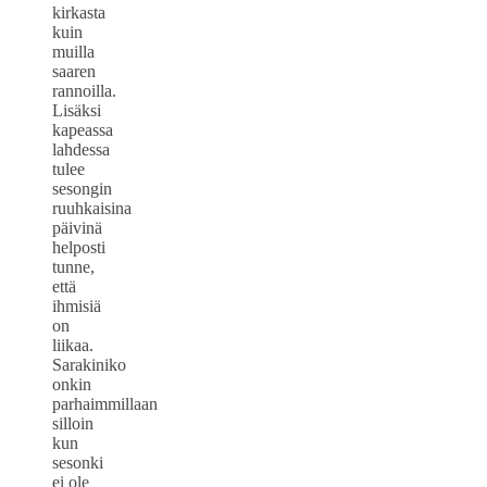
kirkasta
kuin
muilla
saaren
rannoilla.
Lisäksi
kapeassa
lahdessa
tulee
sesongin
ruuhkaisina
päivinä
helposti
tunne,
että
ihmisiä
on
liikaa.
Sarakiniko
onkin
parhaimmillaan
silloin
kun
sesonki
ei ole