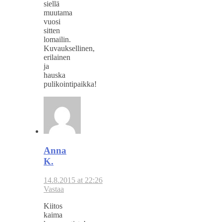
siellä
muutama
vuosi
sitten
lomailin.
Kuvauksellinen,
erilainen
ja
hauska
pulikointipaikka!
Anna
K.
14.8.2015 at 22:26
Vastaa
Kiitos
kaima