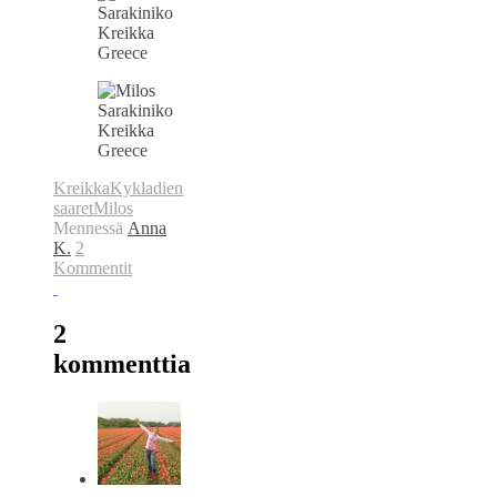
Kreikka
Kykladien
saaret
Milos
Mennessä
Anna
K.
2
Kommentit
2
kommenttia