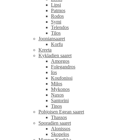
Lipsi
Patmos
Rodos
Symi
Telendos
Tilos
Jooniansaaret
Korfu
Kreeta
Kykladien saaret
Amorgos
Folegandros
Ios
Koufonissi
Milos
Mykonos
Naxos
Santorini
Tinos
Pohjoisen Egean saaret
Thassos
Sporadien saaret
Alonissos
Skopelos
Manner-Kreikka