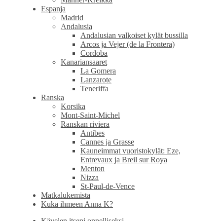
Espanja
Madrid
Andalusia
Andalusian valkoiset kylät bussilla
Arcos ja Vejer (de la Frontera)
Cordoba
Kanariansaaret
La Gomera
Lanzarote
Teneriffa
Ranska
Korsika
Mont-Saint-Michel
Ranskan riviera
Antibes
Cannes ja Grasse
Kauneimmat vuoristokylät: Eze,
Entrevaux ja Breil sur Roya
Menton
Nizza
St-Paul-de-Vence
Matkalukemista
Kuka ihmeen Anna K?
Kävelen itseni onnelliseksi