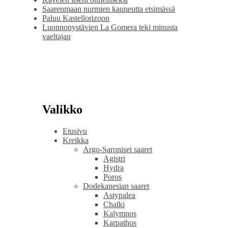
Saarenmaan nurmien kauneutta etsimässä
Paluu Kastellorizoon
Luonnonystävien La Gomera teki minusta
vaeltajan
Valikko
Etusivu
Kreikka
Argo-Saroniset saaret
Agistri
Hydra
Poros
Dodekanesian saaret
Astypalea
Chalki
Kalymnos
Karpathos