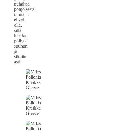
puhaltaa
pohjoisesta,
rannalla
ei voi
olla,
sillä
hiekka
pöllyää
suuhun
ja
silmiin
asti.