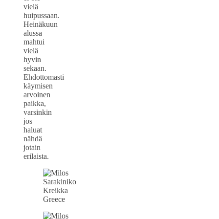
vielä
huipussaan.
Heinäkuun
alussa
mahtui
vielä
hyvin
sekaan.
Ehdottomasti
käymisen
arvoinen
paikka,
varsinkin
jos
haluat
nähdä
jotain
erilaista.