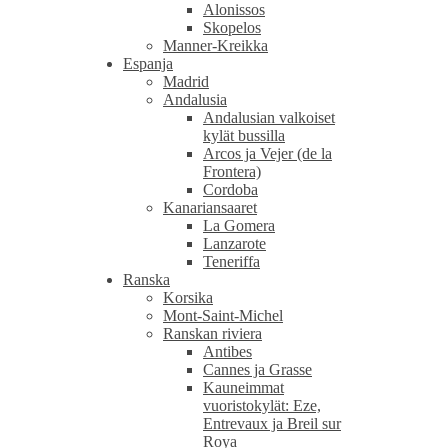
Alonissos
Skopelos
Manner-Kreikka
Espanja
Madrid
Andalusia
Andalusian valkoiset
kylät bussilla
Arcos ja Vejer (de la
Frontera)
Cordoba
Kanariansaaret
La Gomera
Lanzarote
Teneriffa
Ranska
Korsika
Mont-Saint-Michel
Ranskan riviera
Antibes
Cannes ja Grasse
Kauneimmat
vuoristokylät: Eze,
Entrevaux ja Breil sur
Roya