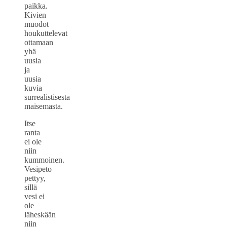
paikka.
Kivien
muodot
houkuttelevat
ottamaan
yhä
uusia
ja
uusia
kuvia
surrealistisesta
maisemasta.
Itse
ranta
ei ole
niin
kummoinen.
Vesipeto
pettyy,
sillä
vesi ei
ole
läheskään
niin