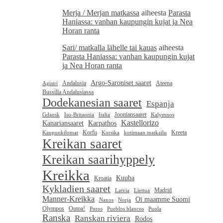
Merja / Merjan matkassa
aiheesta
Parasta
Haniassa: vanhan kaupungin kujat ja Nea
Horan ranta
Sari/ matkalla lähelle tai kauas
aiheesta
Parasta Haniassa: vanhan kaupungin kujat
ja Nea Horan ranta
Argo-Saroniset saaret
Andalusia
Ateena
Agistri
Bussilla Andalusiassa
Dodekanesian saaret
Espanja
Jooniansaaret
Gdansk
Iso-Britannia
Italia
Kalymnos
Kastellorizo
Kanariansaaret
Karpathos
Korfu
Kreeta
Kaupunkilomat
Korsika
kotimaan matkailu
Kreikan saaret
Kreikan saarihyppely
Kreikka
Kuuba
Kroatia
Kykladien saaret
Madrid
Latvia
Liettua
Manner-Kreikka
Oi maamme Suomi
Naxos
Norja
Olympos
Outoa!
Poros
Pueblos blancos
Puola
Ranska
Ranskan riviera
Rodos