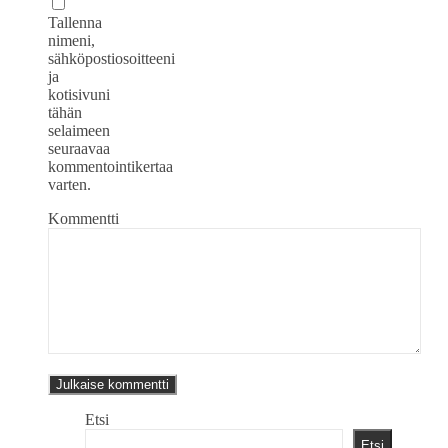
Tallenna
nimeni,
sähköpostiosoitteeni
ja
kotisivuni
tähän
selaimeen
seuraavaa
kommentointikertaa
varten.
Kommentti
Etsi
Etsi