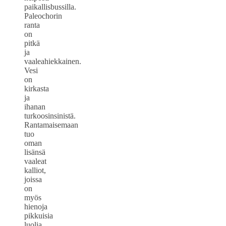
paikallisbussilla.
Paleochorin
ranta
on
pitkä
ja
vaaleahiekkainen.
Vesi
on
kirkasta
ja
ihanan
turkoosinsinistä.
Rantamaisemaan
tuo
oman
lisänsä
vaaleat
kalliot,
joissa
on
myös
hienoja
pikkuisia
luolia.