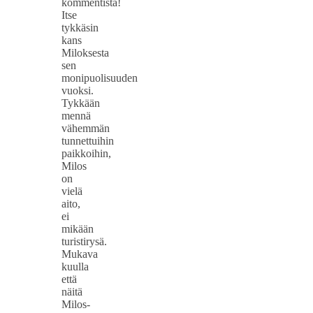
kommentista!
Itse
tykkäsin
kans
Miloksesta
sen
monipuolisuuden
vuoksi.
Tykkään
mennä
vähemmän
tunnettuihin
paikkoihin,
Milos
on
vielä
aito,
ei
mikään
turistirysä.
Mukava
kuulla
että
näitä
Milos-