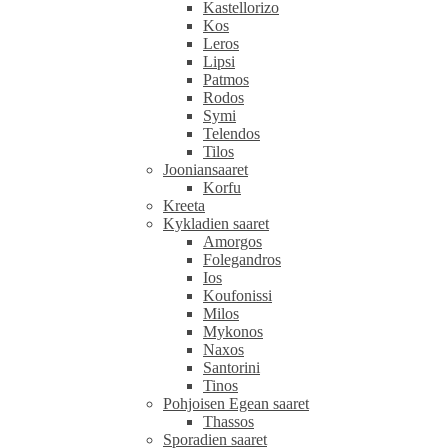
Kastellorizo
Kos
Leros
Lipsi
Patmos
Rodos
Symi
Telendos
Tilos
Jooniansaaret
Korfu
Kreeta
Kykladien saaret
Amorgos
Folegandros
Ios
Koufonissi
Milos
Mykonos
Naxos
Santorini
Tinos
Pohjoisen Egean saaret
Thassos
Sporadien saaret