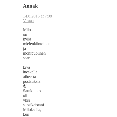
Annak
14.8.2015 at 7:08
Vastaa
Milos
on
kyllä
mielenkiintoinen
ja
monipuolinen
saari
–
kiva
lueskella
aiheesta
postauksia!
🙂
Sarakiniko
oli
yksi
suosikeistani
Miloksella,
kun