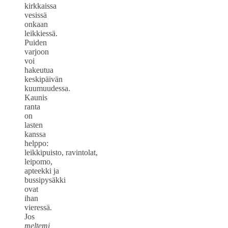
kirkkaissa
vesissä
onkaan
leikkiessä.
Puiden
varjoon
voi
hakeutua
keskipäivän
kuumuudessa.
Kaunis
ranta
on
lasten
kanssa
helppo:
leikkipuisto, ravintolat,
leipomo,
apteekki ja
bussipysäkki
ovat
ihan
vieressä.
Jos
meltemi