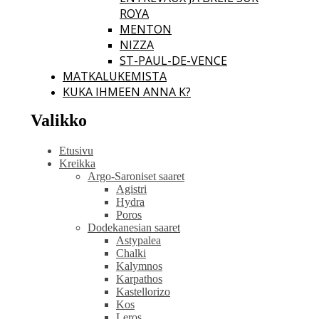
ROYA
MENTON
NIZZA
ST-PAUL-DE-VENCE
MATKALUKEMISTA
KUKA IHMEEN ANNA K?
Valikko
Etusivu
Kreikka
Argo-Saroniset saaret
Agistri
Hydra
Poros
Dodekanesian saaret
Astypalea
Chalki
Kalymnos
Karpathos
Kastellorizo
Kos
Leros