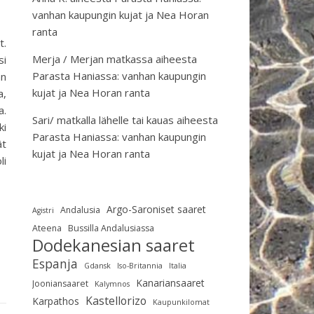
vanhan kaupungin kujat ja Nea Horan
ranta
t.
Merja / Merjan matkassa
aiheesta
si
Parasta Haniassa: vanhan kaupungin
an
kujat ja Nea Horan ranta
a,
a.
Sari/ matkalla lähelle tai kauas
aiheesta
ki
Parasta Haniassa: vanhan kaupungin
ät
kujat ja Nea Horan ranta
li
Argo-Saroniset saaret
Andalusia
Agistri
Ateena
Bussilla Andalusiassa
Dodekanesian saaret
Espanja
Gdansk
Iso-Britannia
Italia
Kanariansaaret
Jooniansaaret
Kalymnos
Kastellorizo
Karpathos
Kaupunkilomat