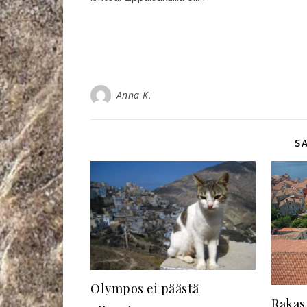
Anna K.
S
Olympos ei päästä
Rakas