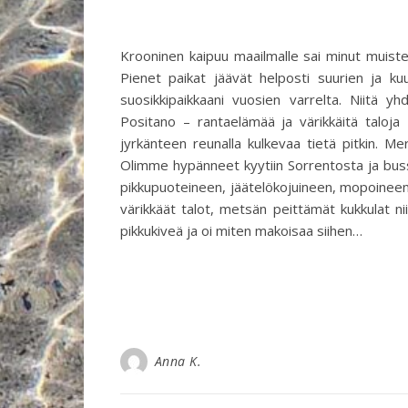
Krooninen kaipuu maailmalle sai minut muiste
Pienet paikat jäävät helposti suurien ja kuu
suosikkipaikkaani vuosien varrelta. Niitä yh
Positano – rantaelämää ja värikkäitä taloj
jyrkänteen reunalla kulkevaa tietä pitkin. Mer
Olimme hypänneet kyytiin Sorrentosta ja buss
pikkupuoteineen, jäätelökojuineen, mopoineen,
värikkäät talot, metsän peittämät kukkulat niid
pikkukiveä ja oi miten makoisaa siihen…
Anna K.