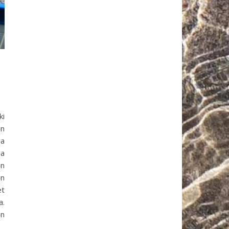
ki
in
aa
na
an
on
et
a.
an