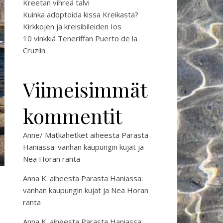
Kreetan vihreä talvi
Kuinka adoptoida kissa Kreikasta?
Kirkkojen ja kreisibileiden Ios
10 vinkkiä Teneriffan Puerto de la
Cruziin
Viimeisimmät
kommentit
Anne/ Matkahetket
aiheesta
Parasta
Haniassa: vanhan kaupungin kujat ja
Nea Horan ranta
Anna K.
aiheesta
Parasta Haniassa:
vanhan kaupungin kujat ja Nea Horan
ranta
Anna K.
aiheesta
Parasta Haniassa: