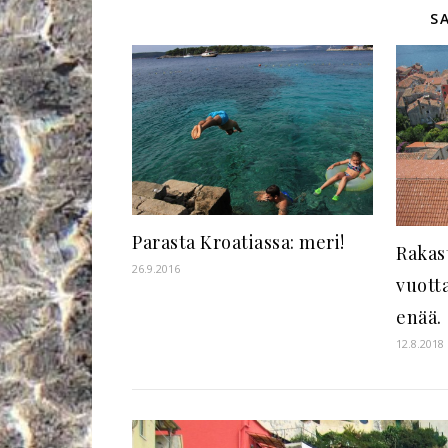
S
Parasta Kroatiassa: meri!
Rakas
26.9.2016
vuotta
enää.
12.8.2018