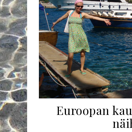
Euroopan kau
näi