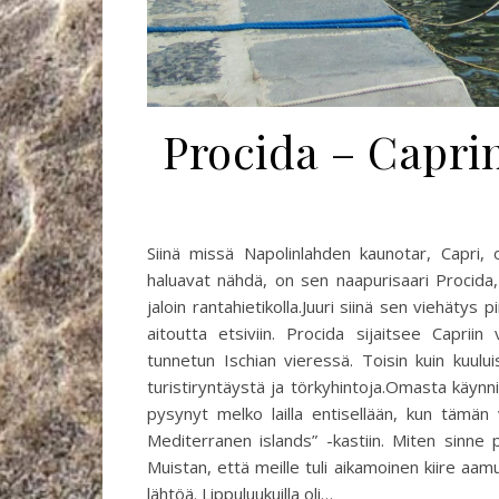
Procida – Capri
Siinä missä Napolinlahden kaunotar, Capri, o
haluavat nähdä, on sen naapurisaari Procida, 
jaloin rantahietikolla.Juuri siinä sen viehätys
aitoutta etsiviin. Procida sijaitsee Capriin
tunnetun Ischian vieressä. Toisin kuin kuu
turistiryntäystä ja törkyhintoja.Omasta käynni
pysynyt melko lailla entisellään, kun tämän
Mediterranen islands” -kastiin. Miten sinne p
Muistan, että meille tuli aikamoinen kiire a
lähtöä. Lippuluukuilla oli…