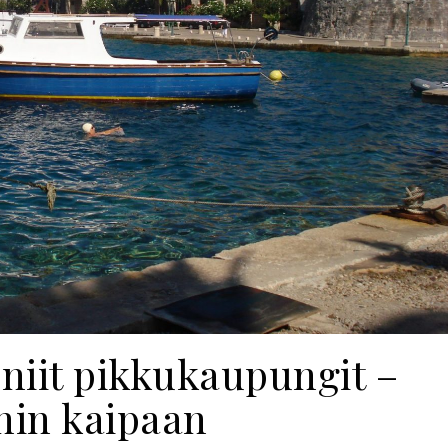
niit pikkukaupungit –
hin kaipaan