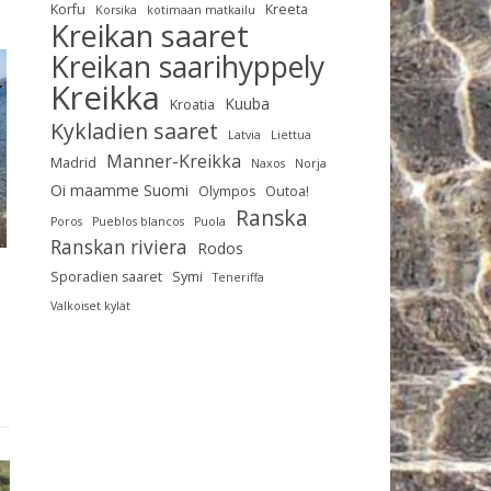
Korfu
Kreeta
Korsika
kotimaan matkailu
Kreikan saaret
Kreikan saarihyppely
Kreikka
Kuuba
Kroatia
Kykladien saaret
Latvia
Liettua
Manner-Kreikka
Madrid
Naxos
Norja
Oi maamme Suomi
Olympos
Outoa!
Ranska
Poros
Pueblos blancos
Puola
Ranskan riviera
Rodos
Sporadien saaret
Symi
Teneriffa
Valkoiset kylät