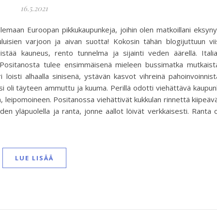
16.5.2021
lemaan Euroopan pikkukaupunkeja, joihin olen matkoillani eksyny
luisien varjoon ja aivan suotta! Kokosin tähän blogijuttuun vii
distää kauneus, rento tunnelma ja sijainti veden äärellä. Itali
a Positanosta tulee ensimmäisenä mieleen bussimatka mutkaist
i loisti alhaalla sinisenä, ystävän kasvot vihreinä pahoinvoinnist
i oli täyteen ammuttu ja kuuma. Perillä odotti viehättävä kaupun
 leipomoineen. Positanossa viehättivät kukkulan rinnettä kiipeäv
en yläpuolella ja ranta, jonne aallot löivät verkkaisesti. Ranta o
LUE LISÄÄ