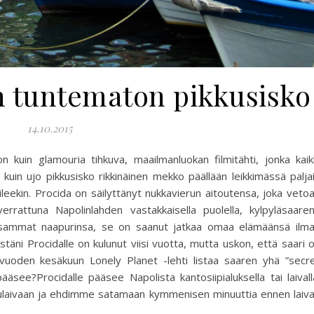
n tuntematon pikkusisko
14.10.2015
n kuin glamouria tihkuva, maailmanluokan filmitähti, jonka kaik
kuin ujo pikkusisko rikkinäinen mekko päällään leikkimässä palja
 piileekin. Procida on säilyttänyt nukkavierun aitoutensa, joka veto
 verrattuna Napolinlahden vastakkaisella puolella, kylpyläsaare
luisammat naapurinsa, se on saanut jatkaa omaa elämäänsä ilm
stäni Procidalle on kulunut viisi vuotta, mutta uskon, että saari 
 vuoden kesäkuun Lonely Planet -lehti listaa saaren yhä ”secr
ääsee?Procidalle pääsee Napolista kantosiipialuksella tai laivall
amulaivaan ja ehdimme satamaan kymmenisen minuuttia ennen laiv