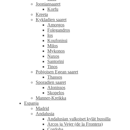
Jooniansaaret
Korfu
Kreeta
Kykladien saaret
Amorgos
Folegandros
Ios
Koufonissi
Milos
Mykonos
Naxos
Santorini
Tinos
Pohjoisen Egean saaret
Thassos
Sporadien saaret
Alonissos
Skopelos
Manner-Kreikka
Espanja
Madrid
Andalusia
Andalusian valkoiset kylät bussilla
Arcos ja Vejer (de la Frontera)
Cordoba