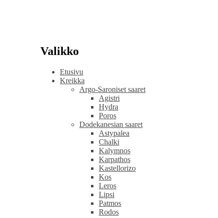
Valikko
Etusivu
Kreikka
Argo-Saroniset saaret
Agistri
Hydra
Poros
Dodekanesian saaret
Astypalea
Chalki
Kalymnos
Karpathos
Kastellorizo
Kos
Leros
Lipsi
Patmos
Rodos