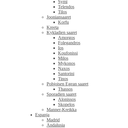
Symi
Telendos
Tilos
Jooniansaaret
Korfu
Kreeta
Kykladien saaret
Amorgos
Folegandros
Ios
Koufonissi
Milos
Mykonos
Naxos
Santorini
Tinos
Pohjoisen Egean saaret
Thassos
Sporadien saaret
Alonissos
Skopelos
Manner-Kreikka
Espanja
Madrid
Andalusia