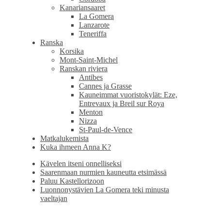
Kanariansaaret
La Gomera
Lanzarote
Teneriffa
Ranska
Korsika
Mont-Saint-Michel
Ranskan riviera
Antibes
Cannes ja Grasse
Kauneimmat vuoristokylät: Eze,
Entrevaux ja Breil sur Roya
Menton
Nizza
St-Paul-de-Vence
Matkalukemista
Kuka ihmeen Anna K?
Kävelen itseni onnelliseksi
Saarenmaan nurmien kauneutta etsimässä
Paluu Kastellorizoon
Luonnonystävien La Gomera teki minusta
vaeltajan