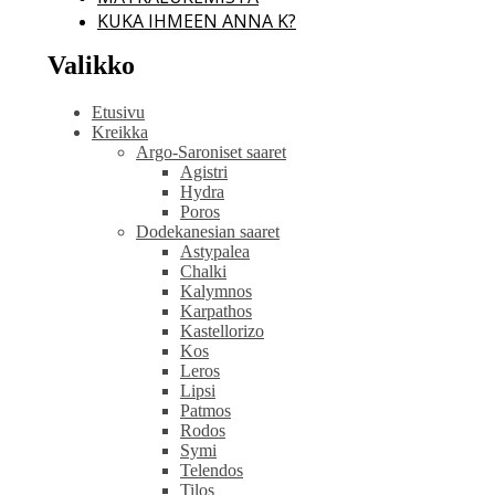
KUKA IHMEEN ANNA K?
Valikko
Etusivu
Kreikka
Argo-Saroniset saaret
Agistri
Hydra
Poros
Dodekanesian saaret
Astypalea
Chalki
Kalymnos
Karpathos
Kastellorizo
Kos
Leros
Lipsi
Patmos
Rodos
Symi
Telendos
Tilos