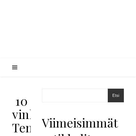
10
Etsi
vinkkiä
Viimeisimmät
Teneriffan