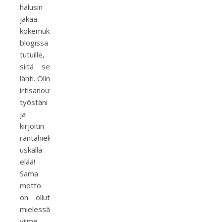
halusin
jakaa
kokemukseni
blogissa
tutuille,
siitä se
lähti. Olin
irtisanoutunut
työstäni
ja
kirjoitin
rantahiekkaan:
uskalla
elää!
Sama
motto
on ollut
mielessä
viime