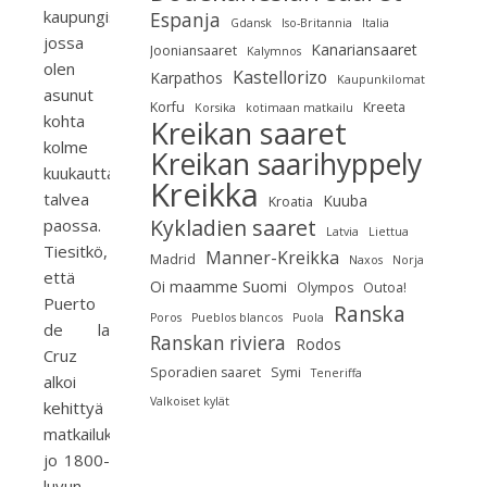
kaupungista,
Espanja
Gdansk
Iso-Britannia
Italia
jossa
Kanariansaaret
Jooniansaaret
Kalymnos
olen
Kastellorizo
Karpathos
Kaupunkilomat
asunut
Korfu
Kreeta
Korsika
kotimaan matkailu
kohta
Kreikan saaret
kolme
Kreikan saarihyppely
kuukautta
Kreikka
talvea
Kuuba
Kroatia
Kykladien saaret
paossa.
Latvia
Liettua
Tiesitkö,
Manner-Kreikka
Madrid
Naxos
Norja
että
Oi maamme Suomi
Olympos
Outoa!
Puerto
Ranska
Poros
Pueblos blancos
Puola
de la
Ranskan riviera
Rodos
Cruz
Sporadien saaret
Symi
Teneriffa
alkoi
Valkoiset kylät
kehittyä
matkailukohteeksi
jo 1800-
luvun