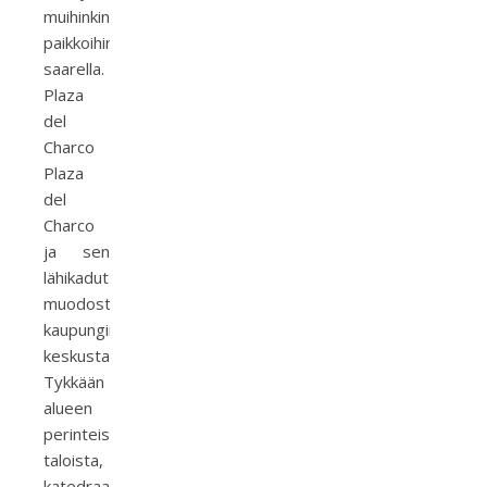
muihinkin
paikkoihin
saarella.
Plaza
del
Charco
Plaza
del
Charco
ja sen
lähikadut
muodostavat
kaupungin
keskustan.
Tykkään
alueen
perinteisistä
taloista,
katedraalista,