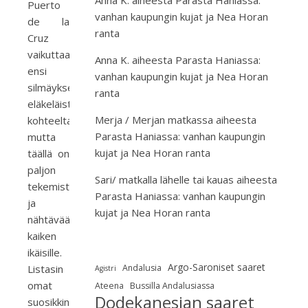
Anna K.
aiheesta
Parasta Haniassa:
Puerto
vanhan kaupungin kujat ja Nea Horan
de la
ranta
Cruz
vaikuttaa
Anna K.
aiheesta
Parasta Haniassa:
ensi
vanhan kaupungin kujat ja Nea Horan
silmäyksellä
ranta
eläkeläisten
Merja / Merjan matkassa
aiheesta
kohteelta,
Parasta Haniassa: vanhan kaupungin
mutta
kujat ja Nea Horan ranta
täällä on
paljon
Sari/ matkalla lähelle tai kauas
aiheesta
tekemistä
Parasta Haniassa: vanhan kaupungin
ja
kujat ja Nea Horan ranta
nähtävää
kaiken
ikäisille.
Argo-Saroniset saaret
Listasin
Andalusia
Agistri
omat
Ateena
Bussilla Andalusiassa
Dodekanesian saaret
suosikkini