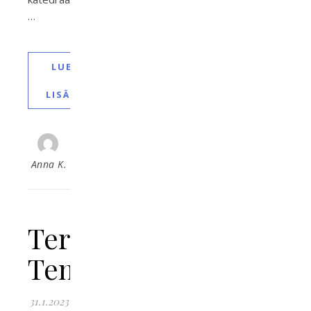
…
LUE
LISÄÄ
Anna K.
Terveiset
Teneriffalta!
31.1.2023