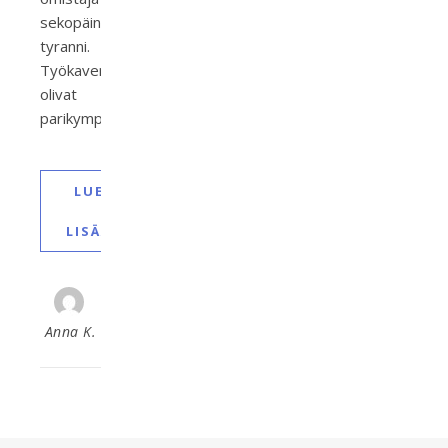
sekopäinen
tyranni.
Työkaverini
olivat
parikymppisiä…
LUE
LISÄÄ
Anna K.