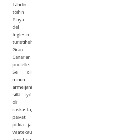
Lähdin
töihin
Playa
del
Inglesin
turistihelvettiin
Gran
Canarian
puolelle.
Se oli
minun
armeijani,
sillä työ
oli
raskasta,
päivät
pitkiä ja
vaatekaupan
omistaja