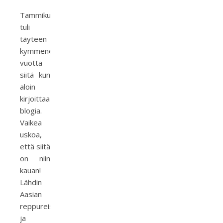
Tammikuussa
tuli
täyteen
kymmenen
vuotta
siitä kun
aloin
kirjoittaa
blogia.
Vaikea
uskoa,
että siitä
on niin
kauan!
Lähdin
Aasian
reppureissulle
ja