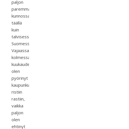
paljon
paremmassa
kunnossa
täällä
kuin
talvisessa
Suomessa.
Vajaassa
kolmessa
kuukaudessa
olen
pyörinyt
kaupunkia
ristiin
rastiin,
vaikka
paljon
olen
ehtinyt