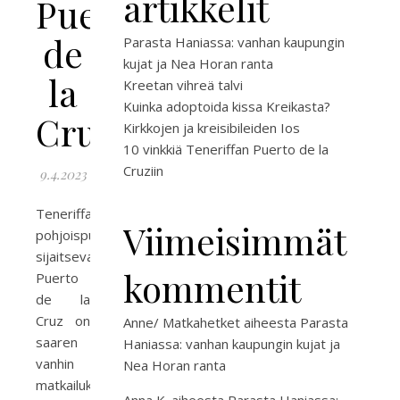
artikkelit
Puerto
de
Parasta Haniassa: vanhan kaupungin
kujat ja Nea Horan ranta
la
Kreetan vihreä talvi
Kuinka adoptoida kissa Kreikasta?
Cruziin
Kirkkojen ja kreisibileiden Ios
10 vinkkiä Teneriffan Puerto de la
Cruziin
9.4.2023
Teneriffan
Viimeisimmät
pohjoispuolella
sijaitseva
kommentit
Puerto
de la
Cruz on
Anne/ Matkahetket
aiheesta
Parasta
saaren
Haniassa: vanhan kaupungin kujat ja
vanhin
Nea Horan ranta
matkailukohde.