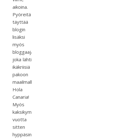
aikoina.
Pyöreitä
täyttää
blogin
lisäksi
myös
bloggaaja,
joka lähti
ikäkriisiä
pakoon
maailmalle.
Hola
Canaria!
Myös
kaksikymmentä
vuotta
sitten
hyppäsin