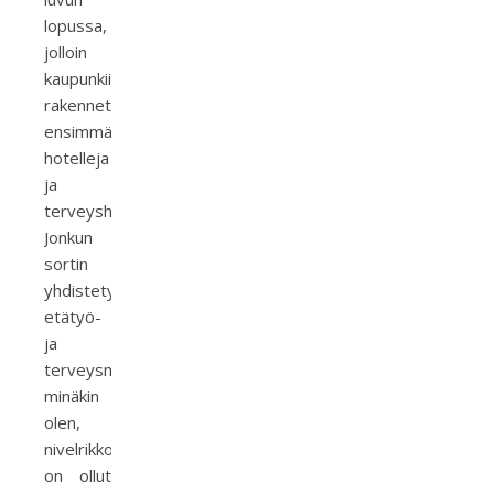
lopussa,
jolloin
kaupunkiin
rakennettiin
ensimmäisiä
hotelleja
ja
terveyshoitoloita.
Jonkun
sortin
yhdistetyllä
etätyö-
ja
terveysmatkalla
minäkin
olen,
nivelrikkopolveni
on ollut