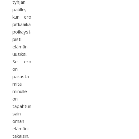
tyhjän
päälle,
kun ero
pitkäaikaisesta
poikaystävästä
pisti
elämän
uusiksi.
Se ero
on
parasta
mitä
minulle
on
tapahtunut,
sain
oman
elämäni
takaisin.