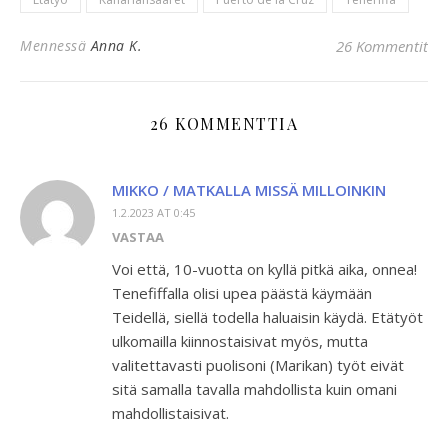
Mennessä
Anna K.
26 Kommentit
26 KOMMENTTIA
MIKKO / MATKALLA MISSÄ MILLOINKIN
1.2.2023 AT 0:45
VASTAA
Voi että, 10-vuotta on kyllä pitkä aika, onnea!
Tenefiffalla olisi upea päästä käymään
Teidellä, siellä todella haluaisin käydä. Etätyöt
ulkomailla kiinnostaisivat myös, mutta
valitettavasti puolisoni (Marikan) työt eivät
sitä samalla tavalla mahdollista kuin omani
mahdollistaisivat.