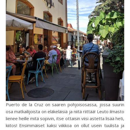
Puerto de la Cruz on saaren pohjoisosassa, jossa suurin
osa matkailijoista on eläkeläisiä ja niitä riittää! Leuto ilmasto
lienee heille mitä sopivin, itse ottaisin viisi astetta lisää heti,
kiitos! Ensimmäiset kaksi viikkoa on ollut usein tuulista ja