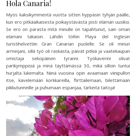
Hola Canaria!
Myös kaksikymmentä vuotta sitten hyppäsin tyhjän päälle,
kun ero pitkäaikaisesta poikaystävästä pisti elämän uusiksi.
Se ero on parasta mitä minulle on tapahtunut, sain oman
elämäni takaisin. Lähdin töihin Playa del Inglesin
turistihelvettiin Gran Canarian puolelle. Se oli minun
armeijani, sillä työ oli raskasta, päivät pitkiä ja vaatekaupan
omistaja sekopäinen tyranni. Työkaverini olivat
parikymppisiä ja minä täyttämässä 30, mikä silloin tuntui
hurjalta lukemalta. Niinä vuosina opin avaamaan viinipullon
itse, kävelemään korkkareilla, flirttailemaan, bilettämään
pikkutunneille ja puhumaan espanjaa, tärkeitä taitoja!