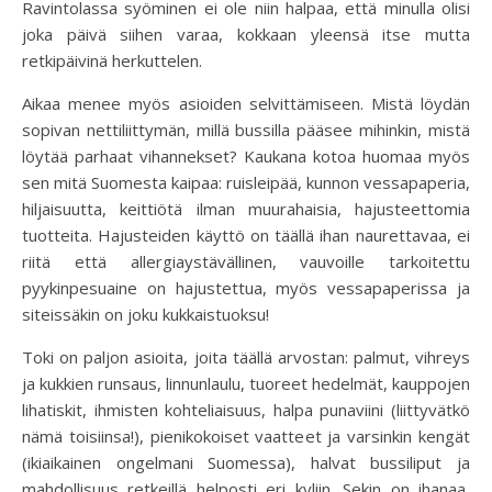
Ravintolassa syöminen ei ole niin halpaa, että minulla olisi
joka päivä siihen varaa, kokkaan yleensä itse mutta
retkipäivinä herkuttelen.
Aikaa menee myös asioiden selvittämiseen. Mistä löydän
sopivan nettiliittymän, millä bussilla pääsee mihinkin, mistä
löytää parhaat vihannekset? Kaukana kotoa huomaa myös
sen mitä Suomesta kaipaa: ruisleipää, kunnon vessapaperia,
hiljaisuutta, keittiötä ilman muurahaisia, hajusteettomia
tuotteita. Hajusteiden käyttö on täällä ihan naurettavaa, ei
riitä että allergiaystävällinen, vauvoille tarkoitettu
pyykinpesuaine on hajustettua, myös vessapaperissa ja
siteissäkin on joku kukkaistuoksu!
Toki on paljon asioita, joita täällä arvostan: palmut, vihreys
ja kukkien runsaus, linnunlaulu, tuoreet hedelmät, kauppojen
lihatiskit, ihmisten kohteliaisuus, halpa punaviini (liittyvätkö
nämä toisiinsa!), pienikokoiset vaatteet ja varsinkin kengät
(ikiaikainen ongelmani Suomessa), halvat bussiliput ja
mahdollisuus retkeillä helposti eri kyliin. Sekin on ihanaa,