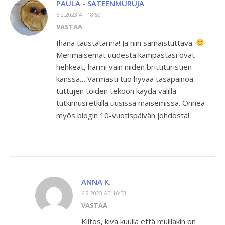
PAULA - SATEENMURUJA
5.2.2023 AT 18:50
VASTAA
Ihana taustatarina! Ja niin samaistuttava.
Merimaisemat uudesta kämpästäsi ovat
hehkeät, harmi vain niiden brittituristien
kanssa… Varmasti tuo hyvää tasapainoa
tuttujen töiden tekoon käydä välillä
tutkimusretkillä uusissa maisemissa. Onnea
myös blogin 10-vuotispäivän johdosta!
ANNA K.
6.2.2023 AT 16:53
VASTAA
Kiitos, kiva kuulla että muillakin on