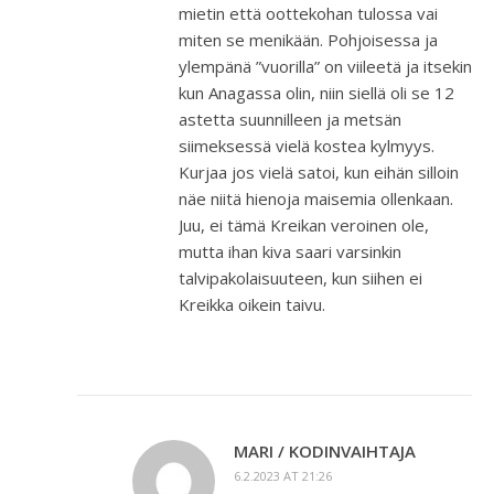
mietin että oottekohan tulossa vai
miten se menikään. Pohjoisessa ja
ylempänä ”vuorilla” on viileetä ja itsekin
kun Anagassa olin, niin siellä oli se 12
astetta suunnilleen ja metsän
siimeksessä vielä kostea kylmyys.
Kurjaa jos vielä satoi, kun eihän silloin
näe niitä hienoja maisemia ollenkaan.
Juu, ei tämä Kreikan veroinen ole,
mutta ihan kiva saari varsinkin
talvipakolaisuuteen, kun siihen ei
Kreikka oikein taivu.
MARI / KODINVAIHTAJA
6.2.2023 AT 21:26