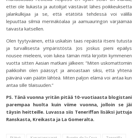
ettei ole liukasta ja autoilijat väistävät lähes poikkeuksetta
jalankulkijaa ja se, että etätöitä tehdessä voi välillä
lepuuttaa silmiä merinäköalaa ja aamuauringon värjäämää
taivasta katsellen.
Olen tyytyväinen, että uskalsin taas repäistä itseni tutusta
ja turvallisesta ympäristöstä. Jos joskus pieni epäilys
nousee mieleeni, voin lukea tämän mitä kirjoitin kymmenen
vuotta sitten Aasian matkani jälkeen: ”Miten uskomattomiin
paikkoihin olen päässyt ja ainoastaan siksi, että yhtenä
päivänä vain päätin lähteä. Miten paljon elämä voi antaa kun
antaa sille tilaisuuden.”
PS. Tänä vuonna yritän pitää 10-vuotiaasta blogistani
parempaa huolta kuin viime vuonna, jolloin se jäi
täysin heitteille. Luvassa siis Teneriffan lisäksi juttuja
Ranskasta, Kreikasta ja La Gomeralta.
Etätyö
Kanariansaaret
Puerto de la Cruz
Teneriffa