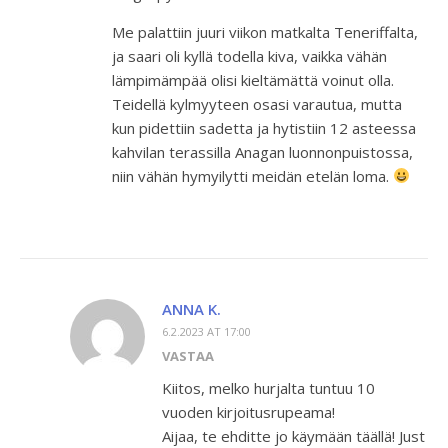
Me palattiin juuri viikon matkalta Teneriffalta,
ja saari oli kyllä todella kiva, vaikka vähän
lämpimämpää olisi kieltämättä voinut olla.
Teidellä kylmyyteen osasi varautua, mutta
kun pidettiin sadetta ja hytistiin 12 asteessa
kahvilan terassilla Anagan luonnonpuistossa,
niin vähän hymyilytti meidän etelän loma.
ANNA K.
6.2.2023 AT 17:00
VASTAA
Kiitos, melko hurjalta tuntuu 10
vuoden kirjoitusrupeama!
Aijaa, te ehditte jo käymään täällä! Just