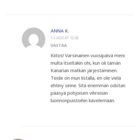
ANNA K.
1.2.2023 AT 12:28
VASTAA
Kiitos! Varsinainen vuosipäivä meni
multa itseltäkin ohi, kun oli tämän
Kanarian matkan järjestäminen.
Teide on mun listalla, en ole vielä
ehtiny sinne. Sitä enemmän odotan
pääsyä pohjoisen vihreisiin
luonnonpuistoihin kävelemään.