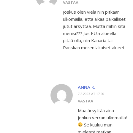
VASTAA
Joskus olen vielä niin pitkään
ulkomailla, että alkaa paikalliset
jutut ärsyttää. Mutta mihin sitä
menisi??? Jos EU:n alueella
pitää olla, niin Kanaria tai
Ranskan merentakaiset alueet.
ANNA K.
7.2.2023 AT 17:20
VASTAA
Mua ärsyttää aina
jonkun verran ulkomailla!
Se kuuluu mun
mielestä matkan