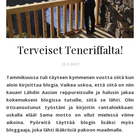
Terveiset Teneriffalta!
31.1.2023
Tammikuussa tuli täyteen kymmenen vuotta siitä kun
aloin kirjoittaa blogia. Vaikea uskoa, että siitä on niin
kauan! Lähdin Aasian reppureissulle ja halusin jakaa
kokemukseni blogissa tutuille, siitä se lähti. Olin
irtisanoutunut työstäni ja kirjoitin rantahiekkaan:
uskalla elää! Sama motto on ollut mielessä viime
aikoina. Pyöreitä täyttää blogin lisäksi myös
bloggaaja, joka lähti ikäkriisiä pakoon maailmalle.