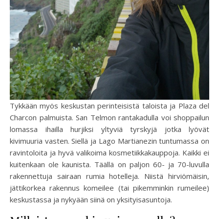
Tykkään myös keskustan perinteisistä taloista ja Plaza del
Charcon palmuista. San Telmon rantakadulla voi shoppailun
lomassa ihailla hurjiksi yltyviä tyrskyjä jotka lyövät
kivimuuria vasten. Siellä ja Lago Martianezin tuntumassa on
ravintoloita ja hyvä valikoima kosmetiikkakauppoja. Kaikki ei
kuitenkaan ole kaunista. Täällä on paljon 60- ja 70-luvulla
rakennettuja sairaan rumia hotelleja. Niistä hirviömäisin,
jättikorkea rakennus komeilee (tai pikemminkin rumeilee)
keskustassa ja nykyään siinä on yksityisasuntoja.