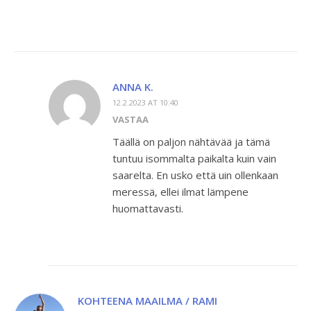
ANNA K.
12.2.2023 AT 10:40
VASTAA
Täällä on paljon nähtävää ja tämä
tuntuu isommalta paikalta kuin vain
saarelta. En usko että uin ollenkaan
meressä, ellei ilmat lämpene
huomattavasti.
KOHTEENA MAAILMA / RAMI