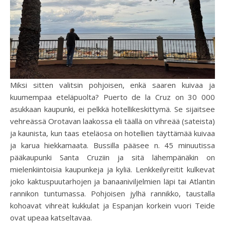
Miksi sitten valitsin pohjoisen, enkä saaren kuivaa ja
kuumempaa eteläpuolta? Puerto de la Cruz on 30 000
asukkaan kaupunki, ei pelkkä hotellikeskittymä. Se sijaitsee
vehreässä Orotavan laakossa eli täällä on vihreää (sateista)
ja kaunista, kun taas eteläosa on hotellien täyttämää kuivaa
ja karua hiekkamaata. Bussilla pääsee n. 45 minuutissa
pääkaupunki Santa Cruziin ja sitä lähempänäkin on
mielenkiintoisia kaupunkeja ja kyliä. Lenkkeilyreitit kulkevat
joko kaktuspuutarhojen ja banaaniviljelmien läpi tai Atlantin
rannikon tuntumassa. Pohjoisen jylhä rannikko, taustalla
kohoavat vihreät kukkulat ja Espanjan korkein vuori Teide
ovat upeaa katseltavaa.