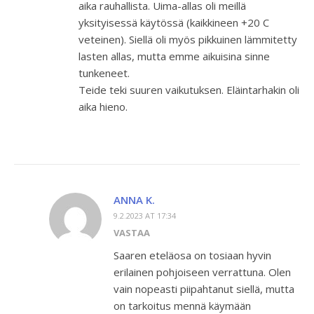
aika rauhallista. Uima-allas oli meillä
yksityisessä käytössä (kaikkineen +20 C
veteinen). Siellä oli myös pikkuinen lämmitetty
lasten allas, mutta emme aikuisina sinne
tunkeneet.
Teide teki suuren vaikutuksen. Eläintarhakin oli
aika hieno.
ANNA K.
9.2.2023 AT 17:34
VASTAA
Saaren eteläosa on tosiaan hyvin
erilainen pohjoiseen verrattuna. Olen
vain nopeasti piipahtanut siellä, mutta
on tarkoitus mennä käymään