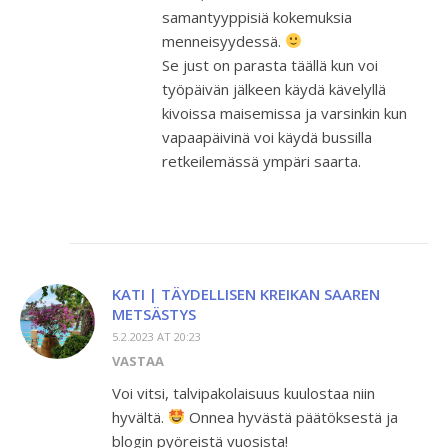
samantyyppisiä kokemuksia
menneisyydessä.
Se just on parasta täällä kun voi
työpäivän jälkeen käydä kävelyllä
kivoissa maisemissa ja varsinkin kun
vapaapäivinä voi käydä bussilla
retkeilemässä ympäri saarta.
KATI | TÄYDELLISEN KREIKAN SAAREN
METSÄSTYS
5.2.2023 AT 20:23
VASTAA
Voi vitsi, talvipakolaisuus kuulostaa niin
hyvältä.
Onnea hyvästä päätöksestä ja
blogin pyöreistä vuosista!