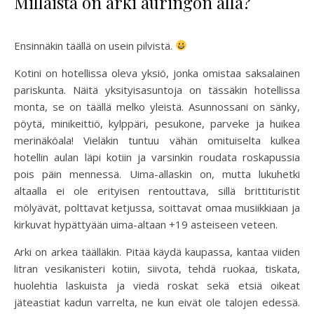
Millaista on arki auringon alla?
Ensinnäkin täällä on usein pilvistä.
Kotini on hotellissa oleva yksiö, jonka omistaa saksalainen
pariskunta. Näitä yksityisasuntoja on tässäkin hotellissa
monta, se on täällä melko yleistä. Asunnossani on sänky,
pöytä, minikeittiö, kylppäri, pesukone, parveke ja huikea
merinäköala! Vieläkin tuntuu vähän omituiselta kulkea
hotellin aulan läpi kotiin ja varsinkin roudata roskapussia
pois päin mennessä. Uima-allaskin on, mutta lukuhetki
altaalla ei ole erityisen rentouttava, sillä brittituristit
mölyävät, polttavat ketjussa, soittavat omaa musiikkiaan ja
kirkuvat hypättyään uima-altaan +19 asteiseen veteen.
Arki on arkea täälläkin. Pitää käydä kaupassa, kantaa viiden
litran vesikanisteri kotiin, siivota, tehdä ruokaa, tiskata,
huolehtia laskuista ja viedä roskat sekä etsiä oikeat
jäteastiat kadun varrelta, ne kun eivät ole talojen edessä.