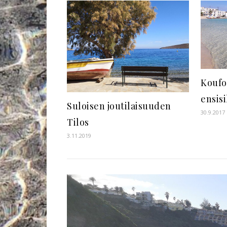
Koufo
ensis
Suloisen joutilaisuuden
30.9.2017
Tilos
3.11.2019