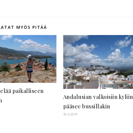
AATAT MYÖS PITÄÄ
 elää paikalliseen
Andalusian valkoisiin kylii
n
pääsee bussillakin
30.4.2019