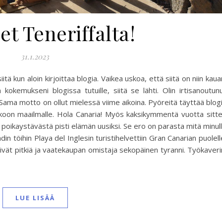
et Teneriffalta!
31.1.2023
kun aloin kirjoittaa blogia. Vaikea uskoa, että siitä on niin kaua
 kokemukseni blogissa tutuille, siitä se lähti. Olin irtisanoutun
ä! Sama motto on ollut mielessä viime aikoina. Pyöreitä täyttää blog
 pakoon maailmalle. Hola Canaria! Myös kaksikymmentä vuotta sitt
 poikaystävästä pisti elämän uusiksi. Se ero on parasta mitä minul
in töihin Playa del Inglesin turistihelvettiin Gran Canarian puolell
 päivät pitkiä ja vaatekaupan omistaja sekopäinen tyranni. Työkaveri
LUE LISÄÄ