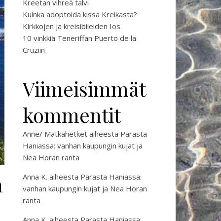
Kreetan vihreä talvi
Kuinka adoptoida kissa Kreikasta?
Kirkkojen ja kreisibileiden Ios
10 vinkkiä Teneriffan Puerto de la
Cruziin
Viimeisimmät
kommentit
Anne/ Matkahetket
aiheesta
Parasta
Haniassa: vanhan kaupungin kujat ja
Nea Horan ranta
n
Anna K.
aiheesta
Parasta Haniassa:
vanhan kaupungin kujat ja Nea Horan
ranta
Anna K.
aiheesta
Parasta Haniassa: