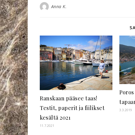
Anna K.
S
Poros
Ranskaan pääsee taas!
tapaa
Testit, paperit ja fiilikset
3.3.2019
kesältä 2021
11.7.2021