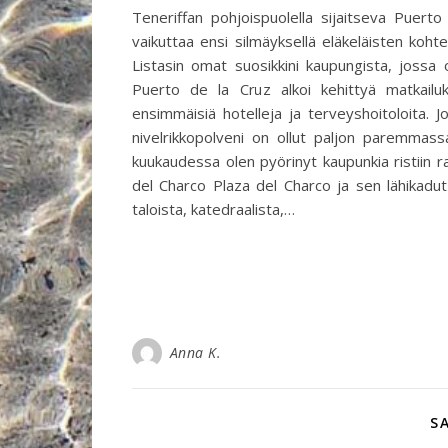
Teneriffan pohjoispuolella sijaitseva Puer
vaikuttaa ensi silmäyksellä eläkeläisten kohte
Listasin omat suosikkini kaupungista, jossa
Puerto de la Cruz alkoi kehittyä matkailuk
ensimmäisiä hotelleja ja terveyshoitoloita. J
nivelrikkopolveni on ollut paljon paremmas
kuukaudessa olen pyörinyt kaupunkia ristiin ras
del Charco Plaza del Charco ja sen lähikadu
taloista, katedraalista,…
Anna K.
S