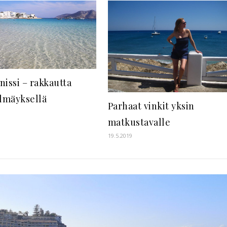
nissi – rakkautta
ilmäyksellä
Parhaat vinkit yksin
matkustavalle
19.5.2019