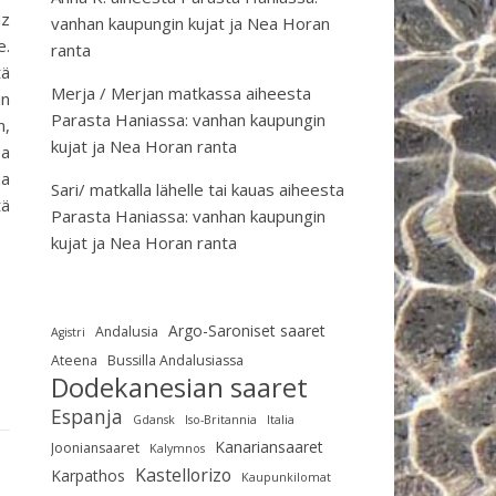
uz
vanhan kaupungin kujat ja Nea Horan
e.
ranta
tä
Merja / Merjan matkassa
aiheesta
in
Parasta Haniassa: vanhan kaupungin
n,
kujat ja Nea Horan ranta
sa
za
Sari/ matkalla lähelle tai kauas
aiheesta
tä
Parasta Haniassa: vanhan kaupungin
kujat ja Nea Horan ranta
Argo-Saroniset saaret
Andalusia
Agistri
Ateena
Bussilla Andalusiassa
Dodekanesian saaret
Espanja
Gdansk
Iso-Britannia
Italia
Kanariansaaret
Jooniansaaret
Kalymnos
Kastellorizo
Karpathos
Kaupunkilomat