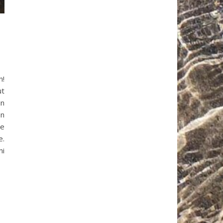
n!
ut
in
en
le
e.
ni