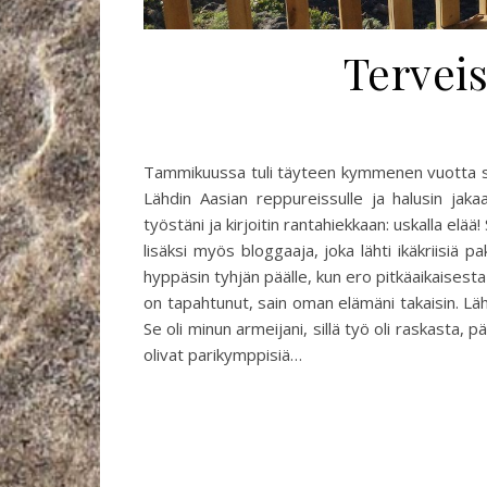
Terveis
Tammikuussa tuli täyteen kymmenen vuotta siitä 
Lähdin Aasian reppureissulle ja halusin jakaa
työstäni ja kirjoitin rantahiekkaan: uskalla elä
lisäksi myös bloggaaja, joka lähti ikäkriisiä
hyppäsin tyhjän päälle, kun ero pitkäaikaisesta
on tapahtunut, sain oman elämäni takaisin. Lähd
Se oli minun armeijani, sillä työ oli raskasta,
olivat parikymppisiä…