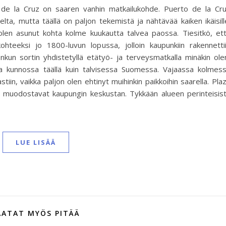
to de la Cruz on saaren vanhin matkailukohde. Puerto de la Cr
elta, mutta täällä on paljon tekemistä ja nähtävää kaiken ikäisill
 olen asunut kohta kolme kuukautta talvea paossa. Tiesitkö, et
ohteeksi jo 1800-luvun lopussa, jolloin kaupunkiin rakennetti
onkun sortin yhdistetyllä etätyö- ja terveysmatkalla minäkin ole
sa kunnossa täällä kuin talvisessa Suomessa. Vajaassa kolmes
tiin, vaikka paljon olen ehtinyt muihinkin paikkoihin saarella. Pla
t muodostavat kaupungin keskustan. Tykkään alueen perinteisis
LUE LISÄÄ
AATAT MYÖS PITÄÄ