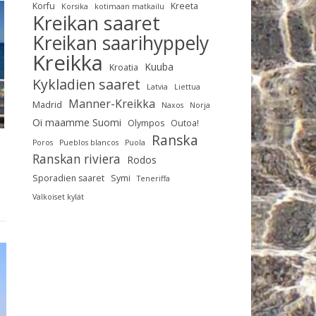
Korfu
Kreeta
Korsika
kotimaan matkailu
Kreikan saaret
Kreikan saarihyppely
Kreikka
Kuuba
Kroatia
Kykladien saaret
Latvia
Liettua
Manner-Kreikka
Madrid
Naxos
Norja
Oi maamme Suomi
Olympos
Outoa!
Ranska
Poros
Pueblos blancos
Puola
Ranskan riviera
Rodos
Sporadien saaret
Symi
Teneriffa
Valkoiset kylät