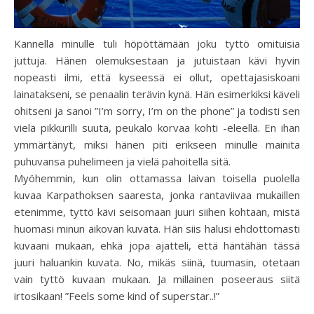
Kannella minulle tuli höpöttämään joku tyttö omituisia
juttuja. Hänen olemuksestaan ja jutuistaan kävi hyvin
nopeasti ilmi, että kyseessä ei ollut, opettajasiskoani
lainatakseni, se penaalin terävin kynä. Hän esimerkiksi käveli
ohitseni ja sanoi ”I’m sorry, I’m on the phone” ja todisti sen
vielä pikkurilli suuta, peukalo korvaa kohti -eleellä. En ihan
ymmärtänyt, miksi hänen piti erikseen minulle mainita
puhuvansa puhelimeen ja vielä pahoitella sitä.
Myöhemmin, kun olin ottamassa laivan toisella puolella
kuvaa Karpathoksen saaresta, jonka rantaviivaa mukaillen
etenimme, tyttö kävi seisomaan juuri siihen kohtaan, mistä
huomasi minun aikovan kuvata. Hän siis halusi ehdottomasti
kuvaani mukaan, ehkä jopa ajatteli, että häntähän tässä
juuri haluankin kuvata. No, mikäs siinä, tuumasin, otetaan
vain tyttö kuvaan mukaan. Ja millainen poseeraus siitä
irtosikaan! ”Feels some kind of superstar..!”