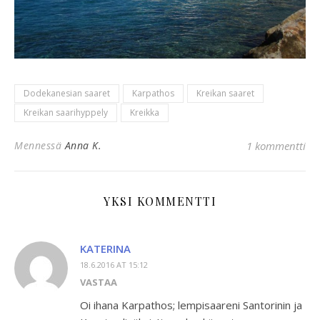
Dodekanesian saaret
Karpathos
Kreikan saaret
Kreikan saarihyppely
Kreikka
Mennessä
Anna K.
1 kommentti
YKSI KOMMENTTI
KATERINA
18.6.2016 AT 15:12
VASTAA
Oi ihana Karpathos; lempisaareni Santorinin ja