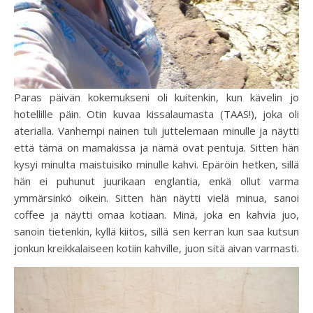
Paras päivän kokemukseni oli kuitenkin, kun kävelin jo
hotellille päin. Otin kuvaa kissalaumasta (TAAS!), joka oli
aterialla. Vanhempi nainen tuli juttelemaan minulle ja näytti
että tämä on mamakissa ja nämä ovat pentuja. Sitten hän
kysyi minulta maistuisiko minulle kahvi. Epäröin hetken, sillä
hän ei puhunut juurikaan englantia, enkä ollut varma
ymmärsinkö oikein. Sitten hän näytti vielä minua, sanoi
coffee ja näytti omaa kotiaan. Minä, joka en kahvia juo,
sanoin tietenkin, kyllä kiitos, sillä sen kerran kun saa kutsun
jonkun kreikkalaiseen kotiin kahville, juon sitä aivan varmasti.