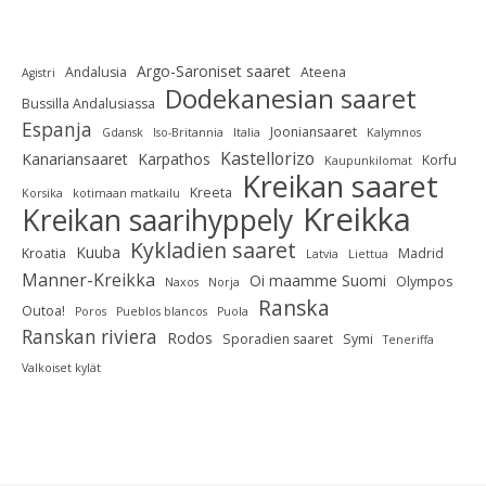
Argo-Saroniset saaret
Andalusia
Ateena
Agistri
Dodekanesian saaret
Bussilla Andalusiassa
Espanja
Jooniansaaret
Gdansk
Iso-Britannia
Italia
Kalymnos
Kastellorizo
Kanariansaaret
Karpathos
Korfu
Kaupunkilomat
Kreikan saaret
Kreeta
Korsika
kotimaan matkailu
Kreikka
Kreikan saarihyppely
Kykladien saaret
Kuuba
Kroatia
Madrid
Latvia
Liettua
Manner-Kreikka
Oi maamme Suomi
Olympos
Naxos
Norja
Ranska
Outoa!
Poros
Pueblos blancos
Puola
Ranskan riviera
Rodos
Sporadien saaret
Symi
Teneriffa
Valkoiset kylät