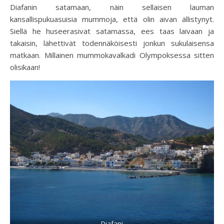
Diafanin satamaan, näin sellaisen lauman
kansallispukuasuisia mummoja, että olin aivan ällistynyt.
Siellä he huseerasivat satamassa, ees taas laivaan ja
takaisin, lähettivät todennäköisesti jonkun sukulaisensa
matkaan. Millainen mummokavalkadi Olympoksessa sitten
olisikaan!
Diafani