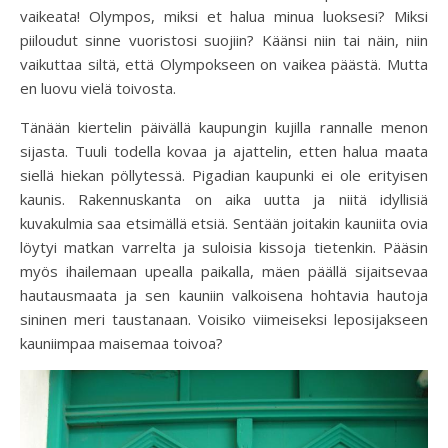
vaikeata! Olympos, miksi et halua minua luoksesi? Miksi
piiloudut sinne vuoristosi suojiin? Käänsi niin tai näin, niin
vaikuttaa siltä, että Olympokseen on vaikea päästä. Mutta
en luovu vielä toivosta.
Tänään kiertelin päivällä kaupungin kujilla rannalle menon
sijasta. Tuuli todella kovaa ja ajattelin, etten halua maata
siellä hiekan pöllytessä. Pigadian kaupunki ei ole erityisen
kaunis. Rakennuskanta on aika uutta ja niitä idyllisiä
kuvakulmia saa etsimällä etsiä. Sentään joitakin kauniita ovia
löytyi matkan varrelta ja suloisia kissoja tietenkin. Pääsin
myös ihailemaan upealla paikalla, mäen päällä sijaitsevaa
hautausmaata ja sen kauniin valkoisena hohtavia hautoja
sininen meri taustanaan. Voisiko viimeiseksi leposijakseen
kauniimpaa maisemaa toivoa?