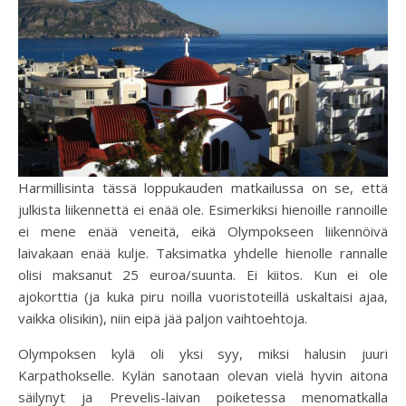
Harmillisinta tässä loppukauden matkailussa on se, että
julkista liikennettä ei enää ole. Esimerkiksi hienoille rannoille
ei mene enää veneitä, eikä Olympokseen liikennöivä
laivakaan enää kulje. Taksimatka yhdelle hienolle rannalle
olisi maksanut 25 euroa/suunta. Ei kiitos. Kun ei ole
ajokorttia (ja kuka piru noilla vuoristoteillä uskaltaisi ajaa,
vaikka olisikin), niin eipä jää paljon vaihtoehtoja.
Olympoksen kylä oli yksi syy, miksi halusin juuri
Karpathokselle. Kylän sanotaan olevan vielä hyvin aitona
säilynyt ja Prevelis-laivan poiketessa menomatkalla