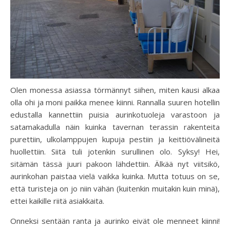
Olen monessa asiassa törmännyt siihen, miten kausi alkaa
olla ohi ja moni paikka menee kiinni. Rannalla suuren hotellin
edustalla kannettiin puisia aurinkotuoleja varastoon ja
satamakadulla näin kuinka tavernan terassin rakenteita
purettiin, ulkolamppujen kupuja pestiin ja keittiövälineitä
huollettiin. Siitä tuli jotenkin surullinen olo. Syksy! Hei,
sitämän tässä juuri pakoon lähdettiin. Älkää nyt viitsikö,
aurinkohan paistaa vielä vaikka kuinka. Mutta totuus on se,
että turisteja on jo niin vähän (kuitenkin muitakin kuin minä),
ettei kaikille riitä asiakkaita.
Onneksi sentään ranta ja aurinko eivät ole menneet kiinni!