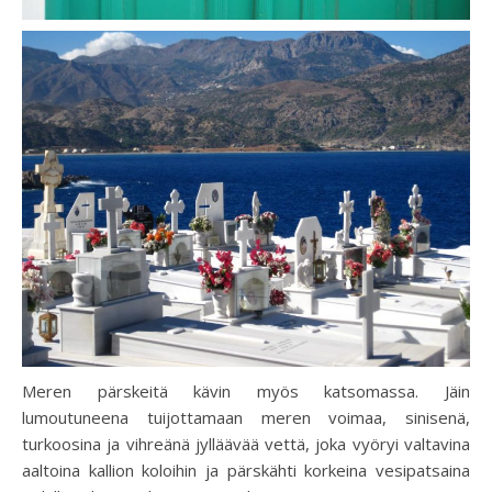
Meren pärskeitä kävin myös katsomassa. Jäin
lumoutuneena tuijottamaan meren voimaa, sinisenä,
turkoosina ja vihreänä jylläävää vettä, joka vyöryi valtavina
aaltoina kallion koloihin ja pärskähti korkeina vesipatsaina