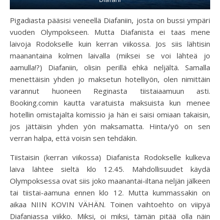
Pigadiasta pääsisi veneellä Diafaniin, josta on bussi ympäri
vuoden Olympokseen. Mutta Diafanista ei taas mene
laivoja Rodokselle kuin kerran viikossa. Jos siis lähtisin
maanantaina kolmen laivalla (miksei se voi lähteä jo
aamulla!?) Diafaniin, olisin perillä ehkä neljältä. Samalla
menettäisin yhden jo maksetun hotelliyön, olen nimittäin
varannut huoneen Reginasta tiistaiaamuun asti.
Booking.comin kautta varatuista maksuista kun menee
hotellin omistajalta komissio ja hän ei saisi omiaan takaisin,
jos jättäisin yhden yön maksamatta. Hinta/yö on sen
verran halpa, että voisin sen tehdäkin.
Tiistaisin (kerran viikossa) Diafanista Rodokselle kulkeva
laiva lähtee sieltä klo 12.45. Mahdollisuudet käydä
Olympoksessa ovat siis joko maanantai-iltana neljän jälkeen
tai tiistai-aamuna ennen klo 12. Mutta kummassakin on
aikaa NIIN KOVIN VÄHÄN. Toinen vaihtoehto on viipyä
Diafaniassa viikko. Miksi, oi miksi, tämän pitää olla näin