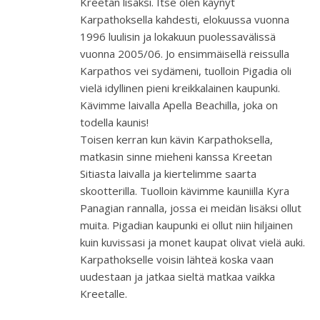
Kreetan lisäksi. Itse olen käynyt
Karpathoksella kahdesti, elokuussa vuonna
1996 luulisin ja lokakuun puolessavälissä
vuonna 2005/06. Jo ensimmäisellä reissulla
Karpathos vei sydämeni, tuolloin Pigadia oli
vielä idyllinen pieni kreikkalainen kaupunki.
Kävimme laivalla Apella Beachilla, joka on
todella kaunis!
Toisen kerran kun kävin Karpathoksella,
matkasin sinne mieheni kanssa Kreetan
Sitiasta laivalla ja kiertelimme saarta
skootterilla. Tuolloin kävimme kauniilla Kyra
Panagian rannalla, jossa ei meidän lisäksi ollut
muita. Pigadian kaupunki ei ollut niin hiljainen
kuin kuvissasi ja monet kaupat olivat vielä auki.
Karpathokselle voisin lähteä koska vaan
uudestaan ja jatkaa sieltä matkaa vaikka
Kreetalle.