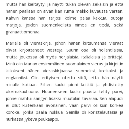
mutta hän kieltäytyi ja näytti tukan olevan sekaisin ja että
hänen päällään on aivan liian ruma mekko kuvausta varten.
Kahvin kanssa hän tarjosi kolme palaa kakkua, outoja
marjoja, joiden suomenkielistä nimeä en tiedä, sekä
granaattiomenaa.
Marialla oli vieraskirja, johon hänen kutsumansa vieraat
olivat kirjoittaneet viestejä. Suurin osa oli hollantilaisia,
mutta joukossa oli myös norjalaisia, italialaisia ja brittejä.
Minä olin Marian ensimmäinen suomalainen vieras ja kirjoitin
kiitokseni hänen vieraskirjaansa suomeksi, kreikaksi ja
englanniksi. Olin erityisen otettu siitä, että hän näytti
minulle kotiaan. Siihen kuului pieni keittiö ja yhdistetty
olo/makuuhuone. Huoneeseen kuului puusta tehty parvi,
jonne mahtui sängyn lisäksi muutakin tavaraa. Sen alapuoli
ei ollut kuitenkaan avonainen, vaan parvi oli kuin korkea
koroke, jonka päällä nukkua. Seinillä oli koristelautasia ja
nurkassa jykevä puukaappi.