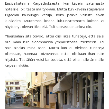
Ensivaikutelma Karpathoksesta, kun kävelin satamasta
hotellille, oli: tästä mä tykkään. Mutta kun kävelin iltapäivällä
Pigadian kaupungin katuja, koko paikka vaikutti aivan
kuolleelta. Muutamaa kissaa lukuunottamatta kukaan ei
näyttänyt olevan liikkeellä. Tuli suorastaan ankea olo.
Yleensähän sitä toivoo, ettei olisi liikaa turisteja, että saisi
olla ikään kuin aidommassa ympäristössä itsekseen. Tai
näin ainakin minä teen. Mutta kun ei olekaan turisteja
ollenkaan, huomaa toivovansa, ettei olisikaan ihan näin
hiljaista. Tästähän voisi kai todeta, että eihän sille ämmälle
kelpaa mikään.