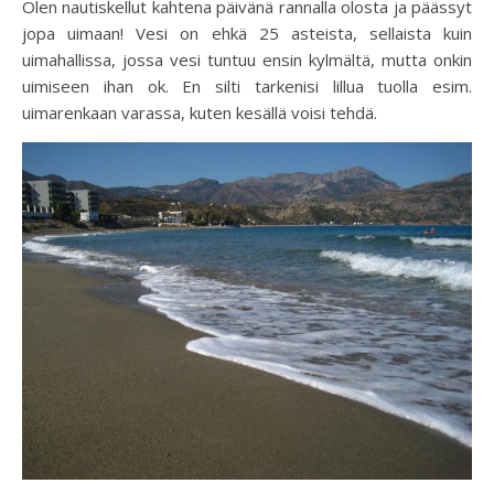
Olen nautiskellut kahtena päivänä rannalla olosta ja päässyt
jopa uimaan! Vesi on ehkä 25 asteista, sellaista kuin
uimahallissa, jossa vesi tuntuu ensin kylmältä, mutta onkin
uimiseen ihan ok. En silti tarkenisi lillua tuolla esim.
uimarenkaan varassa, kuten kesällä voisi tehdä.