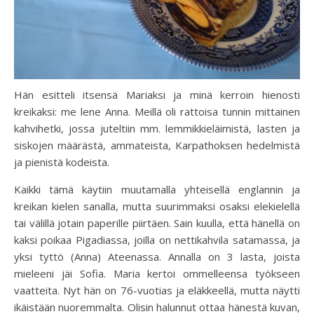
Hän esitteli itsensä Mariaksi ja minä kerroin hienosti
kreikaksi: me lene Anna. Meillä oli rattoisa tunnin mittainen
kahvihetki, jossa juteltiin mm. lemmikkieläimistä, lasten ja
siskojen määrästä, ammateista, Karpathoksen hedelmistä
ja pienistä kodeista.
Kaikki tämä käytiin muutamalla yhteisellä englannin ja
kreikan kielen sanalla, mutta suurimmaksi osaksi elekielellä
tai välillä jotain paperille piirtäen. Sain kuulla, että hänellä on
kaksi poikaa Pigadiassa, joilla on nettikahvila satamassa, ja
yksi tyttö (Anna) Ateenassa. Annalla on 3 lasta, joista
mieleeni jäi Sofia. Maria kertoi ommelleensa työkseen
vaatteita. Nyt hän on 76-vuotias ja eläkkeellä, mutta näytti
ikäistään nuoremmalta. Olisin halunnut ottaa hänestä kuvan,