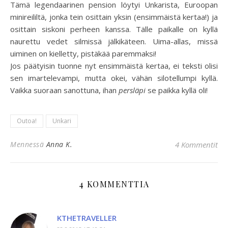
Tämä legendaarinen pension löytyi Unkarista, Euroopan
minireililtä, jonka tein osittain yksin (ensimmäistä kertaa!) ja
osittain siskoni perheen kanssa. Tälle paikalle on kyllä
naurettu vedet silmissä jälkikäteen. Uima-allas, missä
uiminen on kielletty, pistäkää paremmaksi!
Jos päätyisin tuonne nyt ensimmäistä kertaa, ei teksti olisi
sen imartelevampi, mutta okei, vähän silotellumpi kyllä.
Vaikka suoraan sanottuna, ihan
persläpi
se paikka kyllä oli!
Outoa!
Unkari
Mennessä
Anna K.
4 Kommentit
4 KOMMENTTIA
KTHETRAVELLER