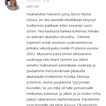
22.8.2015 AT 18:54
VASTAA
Haahahaha! Hulvaton juttu, kiitos! Mutta
totuus, en olisi pienellä eleelläkään eksynyt
tuollaiseen paikkaan edes useampi vuosi
sitten. Yksi kauhusta kankea kokemus minulla
on elämäni aikaisilta reissuilta… Olimme
sopineet erään asunnon vuokraamisesta
pitkäksi viikonlopuksi meille Prahasta vuonna
2002. Muutama päivä ennen lähtöämme
vuokraaja teki oharit (emme siis olleet
onneksi maksaneet penniäkään vuokraa) ja
jouduimme metsästämään pikaisella
aikataululla itsellemme hotellia. Montaa
yritimme, mutta jouduimme tyytymään
hostelliin. Se jos mikä oli tälle prinsessalle
melkoinen kokemus jo silloin ja on toden totta
jäänyt takaraivoon kauhistuksena. Kävelimme
tuon hostellin ohi viime kuussa. Oli muutettu