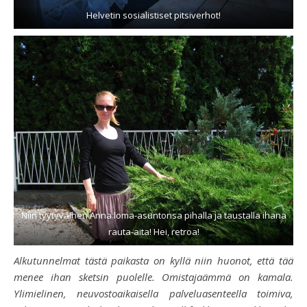
Helvetin sosialistiset pitsiverhot!
Niin tyytyväinen Anna loma-asuntonsa pihalla ja taustalla ihana
rauta-aita! Hei, retroa!
Alkutunnelmat tästä paikasta on kyllä niin huonot, että tää
menee ihan sketsin puolelle. Omistajaämmä on kamala.
Ylimielinen, neuvostoaikaisella palveluasenteella toimiva,