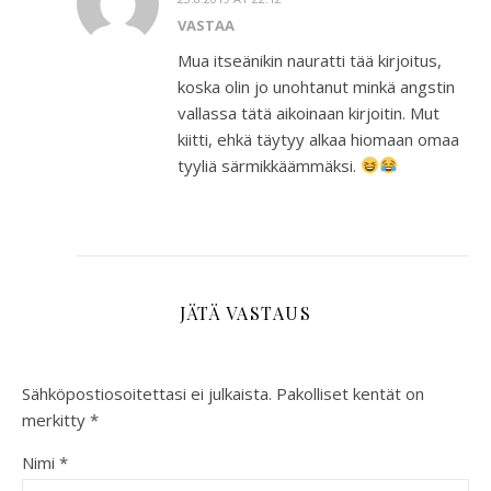
VASTAA
Mua itseänikin nauratti tää kirjoitus,
koska olin jo unohtanut minkä angstin
vallassa tätä aikoinaan kirjoitin. Mut
kiitti, ehkä täytyy alkaa hiomaan omaa
tyyliä särmikkäämmäksi.
JÄTÄ VASTAUS
Sähköpostiosoitettasi ei julkaista.
Pakolliset kentät on
merkitty
*
Nimi
*