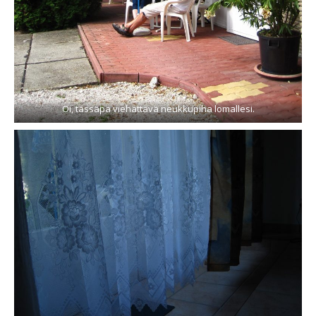
Oi, tässäpä viehättävä neukkupiha lomallesi.