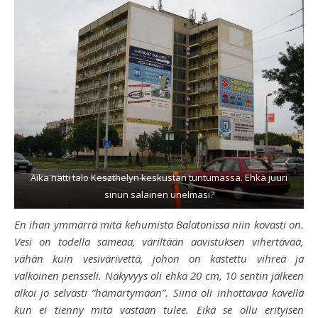
Aika nätti talo Keszthelyn keskustan tuntumassa. Ehkä juuri
sinun salainen unelmasi?
En ihan ymmärrä mitä kehumista Balatonissa niin kovasti on.
Vesi on todella sameaa, väriltään aavistuksen vihertävää,
vähän kuin vesivärivettä, johon on kastettu vihreä ja
valkoinen pensseli. Näkyvyys oli ehkä 20 cm, 10 sentin jälkeen
alkoi jo selvästi ”hämärtymään”. Siinä oli inhottavaa kävellä
kun ei tienny mitä vastaan tulee. Eikä se ollu erityisen