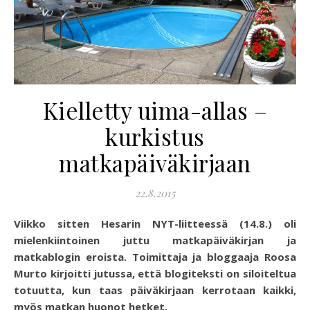
Kielletty uima-allas –
kurkistus
matkapäiväkirjaan
22.8.2015
Viikko sitten Hesarin NYT-liitteessä (14.8.) oli
mielenkiintoinen juttu matkapäiväkirjan ja
matkablogin eroista. Toimittaja ja bloggaaja Roosa
Murto kirjoitti jutussa, että blogiteksti on siloiteltua
totuutta, kun taas päiväkirjaan kerrotaan kaikki,
myös matkan huonot hetket.