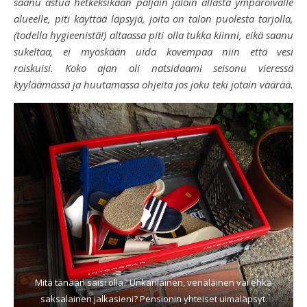
saanu astua hetkeksikään paljain jaloin allasta ympäröivälle
alueelle, piti käyttää läpsyjä, joita on talon puolesta tarjolla,
(todella hygieenistä!) altaassa piti olla tukka kiinni, eikä saanu
sukeltaa, ei myöskään uida kovempaa niin että vesi
roiskuisi. Koko ajan oli natsidaami seisonu vieressä
kyyläämässä ja huutamassa ohjeita jos joku teki jotain väärää.
Mitä tänään saisi olla? Unkarilainen, venäläinen vai ehkä
saksalainen jalkasieni? Pensionin yhteiset uimaläpsyt.