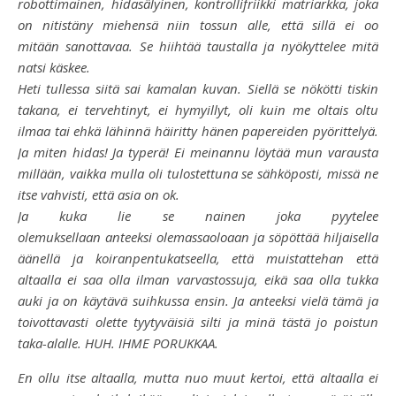
robottimainen, hidasälyinen, kontrollifriikki matriarkka, joka
on nitistäny miehensä niin tossun alle, että sillä ei oo
mitään sanottavaa. Se hiihtää taustalla ja nyökyttelee mitä
natsi käskee.
Heti tullessa siitä sai kamalan kuvan. Siellä se nökötti tiskin
takana, ei tervehtinyt, ei hymyillyt, oli kuin me oltais oltu
ilmaa tai ehkä lähinnä häiritty hänen papereiden pyörittelyä.
Ja miten hidas! Ja typerä! Ei meinannu löytää mun varausta
millään, vaikka mulla oli tulostettuna se sähköposti, missä ne
itse vahvisti, että asia on ok.
Ja kuka lie se nainen joka pyytelee
olemuksellaan anteeksi olemassaoloaan ja söpöttää hiljaisella
äänellä ja koiranpentukatseella, että muistattehan että
altaalla ei saa olla ilman varvastossuja, eikä saa olla tukka
auki ja on käytävä suihkussa ensin. Ja anteeksi vielä tämä ja
toivottavasti olette tyytyväisiä silti ja minä tästä jo poistun
taka-alalle. HUH. IHME PORUKKAA.
En ollu itse altaalla, mutta nuo muut kertoi, että altaalla ei