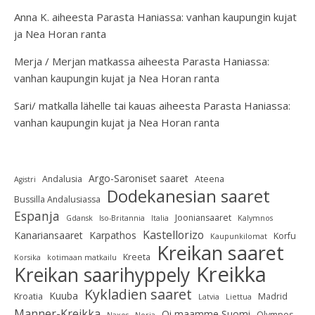
Anna K.
aiheesta
Parasta Haniassa: vanhan kaupungin kujat
ja Nea Horan ranta
Merja / Merjan matkassa
aiheesta
Parasta Haniassa:
vanhan kaupungin kujat ja Nea Horan ranta
Sari/ matkalla lähelle tai kauas
aiheesta
Parasta Haniassa:
vanhan kaupungin kujat ja Nea Horan ranta
Argo-Saroniset saaret
Andalusia
Ateena
Agistri
Dodekanesian saaret
Bussilla Andalusiassa
Espanja
Jooniansaaret
Gdansk
Iso-Britannia
Italia
Kalymnos
Kastellorizo
Kanariansaaret
Karpathos
Korfu
Kaupunkilomat
Kreikan saaret
Kreeta
Korsika
kotimaan matkailu
Kreikka
Kreikan saarihyppely
Kykladien saaret
Kuuba
Kroatia
Madrid
Latvia
Liettua
Manner-Kreikka
Oi maamme Suomi
Olympos
Naxos
Norja