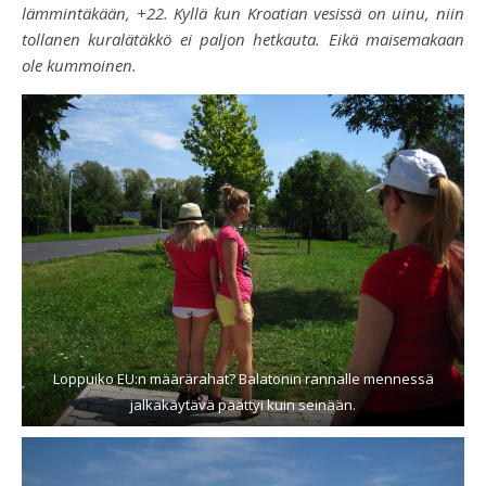
lämmintäkään, +22. Kyllä kun Kroatian vesissä on uinu, niin
tollanen kuralätäkkö ei paljon hetkauta. Eikä maisemakaan
ole kummoinen.
Loppuiko EU:n määrärahat? Balatonin rannalle mennessä
jalkakäytävä päättyi kuin seinään.