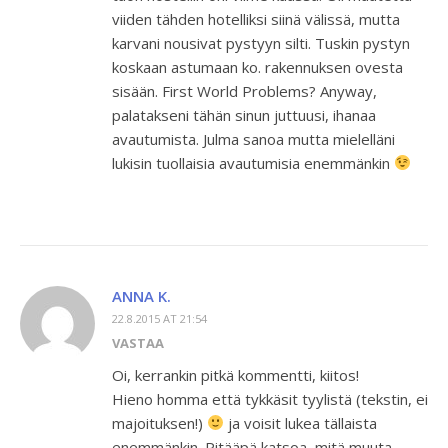
viiden tähden hotelliksi siinä välissä, mutta
karvani nousivat pystyyn silti. Tuskin pystyn
koskaan astumaan ko. rakennuksen ovesta
sisään. First World Problems? Anyway,
palatakseni tähän sinun juttuusi, ihanaa
avautumista. Julma sanoa mutta mielelläni
lukisin tuollaisia avautumisia enemmänkin
ANNA K.
22.8.2015 AT 21:54
VASTAA
Oi, kerrankin pitkä kommentti, kiitos!
Hieno homma että tykkäsit tyylistä (tekstin, ei
majoituksen!)
ja voisit lukea tällaista
enemmänkin. Pitääpä katsoa, mitä muuta