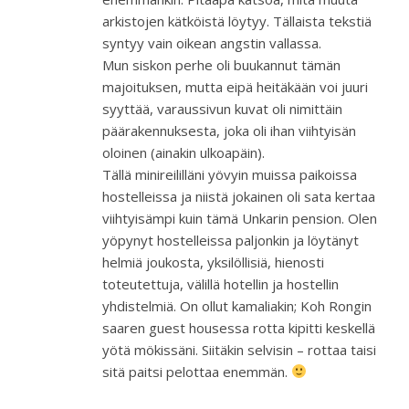
arkistojen kätköistä löytyy. Tällaista tekstiä
syntyy vain oikean angstin vallassa.
Mun siskon perhe oli buukannut tämän
majoituksen, mutta eipä heitäkään voi juuri
syyttää, varaussivun kuvat oli nimittäin
päärakennuksesta, joka oli ihan viihtyisän
oloinen (ainakin ulkoapäin).
Tällä minireililläni yövyin muissa paikoissa
hostelleissa ja niistä jokainen oli sata kertaa
viihtyisämpi kuin tämä Unkarin pension. Olen
yöpynyt hostelleissa paljonkin ja löytänyt
helmiä joukosta, yksilöllisiä, hienosti
toteutettuja, välillä hotellin ja hostellin
yhdistelmiä. On ollut kamaliakin; Koh Rongin
saaren guest housessa rotta kipitti keskellä
yötä mökissäni. Siitäkin selvisin – rottaa taisi
sitä paitsi pelottaa enemmän.