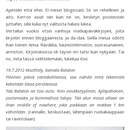
Ajattelin että ehei. Ei minun blogissani. Se on rehellinen ja
aito. Kerron asiat niin kuin ne on, keskityn positiivisiin
juttuihin, sillä kuka nyt valitusta haluisi lukea.
Vertailun vuoksi etsin vanhoja matkapäiväkirjojani, joita
kirjoitin ennen bloggaamista. Ja da-daa. Siellä minua odotti
ihan toinen Anna. Räväkkä, kaunistelematon, suorasanainen,
armoton. Kirjoituksissa oli täysin eri tatsi kuin nykyään. Tai
no, mitä tässä selittelemään, lukekaa itse.
19.7.2012 Keszthely, kamala Balaton
Pilvinen päivä rantakohteessa, saa nähdä mitä tekemistä
keksitään tässä perslävessä.
Tää Balaton on tosi outo. Niin neukkutyylinen, kyläpahanen,
joutomaata ja kummallisia taloja. Tää alue missä ollaan on
ihan middle of nowhere, joka paikkaan on matkaa 1 km
vähintään.
(rannalle, keskustaan, lähimpään ruokakauppaan
tai ravintolaan)