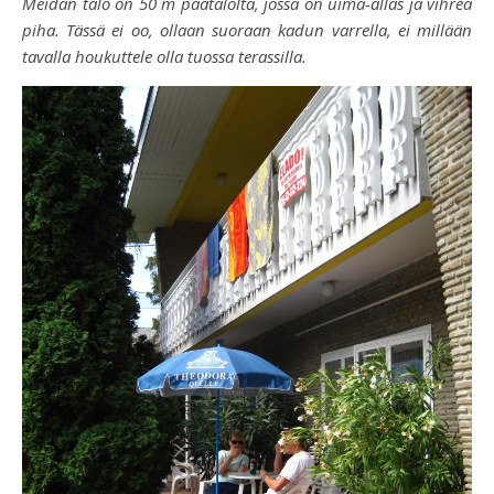
Meidän talo on 50 m päätalolta, jossa on uima-allas ja vihreä
piha. Tässä ei oo, ollaan suoraan kadun varrella, ei millään
tavalla houkuttele olla tuossa terassilla.