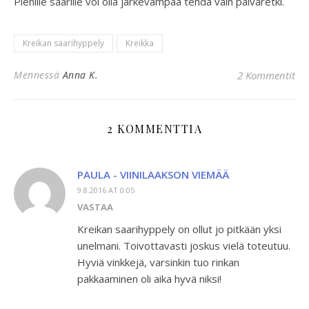
Pienille saarille voi olla järkevämpää tehdä vain päiväretki.
Kreikan saarihyppely
Kreikka
Mennessä
Anna K.
2 Kommentit
2 KOMMENTTIA
PAULA - VIINILAAKSON VIEMÄÄ
9.8.2016 AT 0:05
VASTAA
Kreikan saarihyppely on ollut jo pitkään yksi
unelmani. Toivottavasti joskus vielä toteutuu.
Hyviä vinkkejä, varsinkin tuo rinkan
pakkaaminen oli aika hyvä niksi!