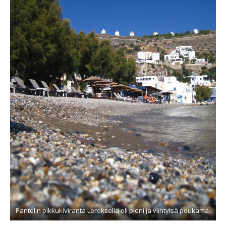
Pantelin pikkukiviranta Leroksella oli pieni ja viihtyisä poukama.