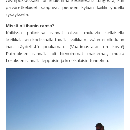
Olympoksessakin on kuulemma keskikesällä tungosta, kun
päiväretkeläiset saapuvat pieneen kylään kaikki yhdellä
rysäyksellä.
Missä oli ihanin ranta?
Kaikissa paikoissa rannat olivat mukavia sellaisella
kreikkalaisen kodikkaalla tavalla, vaikka missään ei ollutkaan
ihan täydellistä poukamaa. (Vaatimustaso on kova!)
Patmoksen rannalla oli hienoimmat maisemat, mutta
Leroksen rannalla leppoisin ja kreikkalaisin tunnelma.