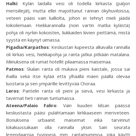
Halki
: Kylän laidalla vesi oli todella kirkasta (paljon
merisiilejä!), mutta ellei majoittunut rannan ökyhuviloissa,
veteen pääsi vain kalliolta, johon ei tehnyt mieli jäädä
loikoilemaan. Hiekkarannalla (noin vartin matka kylästä)
pohja oli nyrkin kokoisten, liukkaiden kivien peittämä, mistä
syystä en käynyt uimassa.
Pigadia/Karpathos
: Keskustan kupeesta alkavalla rannalla
oli kirkas vesi, hiekkapohja ja ranta jatkui pitkään matalana.
Miinuksena oli rumat hotellit pilaamassa maisemaa.
Patmos
: Skalan ranta oli mukava pieni kaistale, jossa sai
ihailla sekä itse kylää että ylhäällä mäen päällä olevaa
luostaria ja sen ympärille levittyvää Choraa.
Leros
: Pantelin ranta oli pieni ja sievä, vesi kirkasta ja
tavernat heti rannan tuntumassa.
Ateena/Palaio Faliro
: Vain kuuden kilsan päässä
keskustasta pääsi pulahtamaan kirkkaaseen meriveteen.
Bonuksena urbaanit maisemat eikä tarvinnut
lokakuussakaan olla rannalla yksin. Sain seurata
legendaarisia tyyppejä, mm. rantamummoa, joka käytti