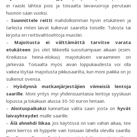
ei raaski lähteä pois ja toisaalta laivavuoroja perutaan
huonon sään vuoksi.
–
Suunnittele reitti
mahdollisimman hyvin etukäteen ja
tarkista miten laivat kulkevat saarelta toiselle. Tulosta tai
kirjoita eri reittivaihtoehtoja muistiin.
–
Majoitusta ei välttämättä tarvitse varata
etukäteen
. Jos olet liikkeellä suosituimpaan aikaan (esim.
Kreikassa heinä-elokuu) majoituksen varaaminen on
järkevää. Toisaalta myös aivan loppukaudesta voi olla
vaikea löytää majoitusta pikkusaarilta, kun moni paikka on jo
sulkenut ovensa.
–
Hyödynnä matkanjärjestäjien viimeisiä lentoja
saarille
. Moni yritys myi yhdensuuntaisia lentoja syyskuun
lopussa ja lokakuun alussa 30-50 euron hintaan.
–
Aloituspaikaksi
kannattaa valita saari josta on
hyvät
laivayhteydet
muille saarille.
–
Älä ahnehdi liikaa
. Jos käytössä on vain vähän aikaa, tee
pieni kierros eli hyppele vain toisiaan lähellä olevilla saarilla.