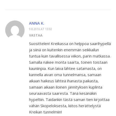
ANNA K.
9.8.2016 AT 13:02
VASTAA
Suosittelen! Kreikassa on helppoa saarihypellä
ja siinä on kuitenkin enemmän seikkailun
tuntua kuin tavallisessa viikon, parin matkassa.
Samalla näkee monta saarta, toinen toistaan
kauniinpia. Kun laiva lähtee satamasta, on
kannella aivan oma tunnelmansa, samaan
aikaan haikeus lähteä ihanasta paikasta,
samaan aikaan iloinen jännityksen kuplinta
seuraavasta saaresta. Tänä kesänäkin
hypeltiin. Taidankin tästä saman tien kirjoittaa
vähän Skopeloksesta, kiitos herättelystä
Kreikan tunnelmiin!