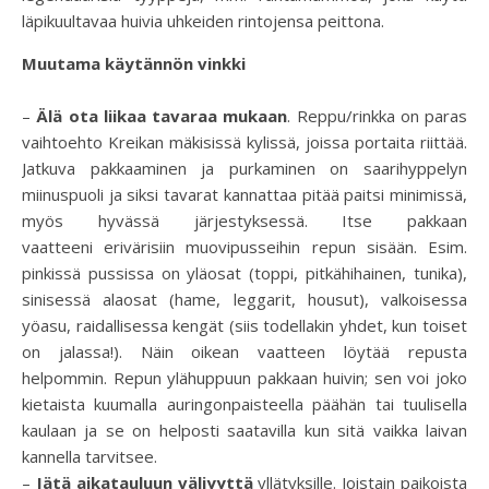
läpikuultavaa huivia uhkeiden rintojensa peittona.
Muutama käytännön vinkki
–
Älä ota liikaa tavaraa mukaan
. Reppu/rinkka on paras
vaihtoehto Kreikan mäkisissä kylissä, joissa portaita riittää.
Jatkuva pakkaaminen ja purkaminen on saarihyppelyn
miinuspuoli ja siksi tavarat kannattaa pitää paitsi minimissä,
myös hyvässä järjestyksessä. Itse pakkaan
vaatteeni erivärisiin muovipusseihin repun sisään. Esim.
pinkissä pussissa on yläosat (toppi, pitkähihainen, tunika),
sinisessä alaosat (hame, leggarit, housut), valkoisessa
yöasu, raidallisessa kengät (siis todellakin yhdet, kun toiset
on jalassa!). Näin oikean vaatteen löytää repusta
helpommin. Repun ylähuppuun pakkaan huivin; sen voi joko
kietaista kuumalla auringonpaisteella päähän tai tuulisella
kaulaan ja se on helposti saatavilla kun sitä vaikka laivan
kannella tarvitsee.
–
Jätä aikatauluun väljyyttä
yllätyksille. Joistain paikoista