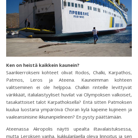
Ken on heistä kaikkein kaunein?
Saarikierrokseni kohteet olivat Rodos, Chalki, Karpathos,
Patmos, Leros ja Ateena. Kauneimman kohteen
valitseminen ei ole helppoa. Chalkin rinteille levittyvät
värikkäät, italialaistyyliset huvilat vai Olympoksen valkoiset,
tasakattoiset talot Karpathoksella? Entä sitten Patmoksen
kuulua luostaria ympäröivä Choran kylä kapeine kujineen ja
vaaleansinisine ikkunanpielineen? En pysty päättämään.
Ateenassa Akropolis näytti upealta iltavalaistuksessa,
mutta Leroksen vanha, kukkulanlaella oleva linnoitus ja sen