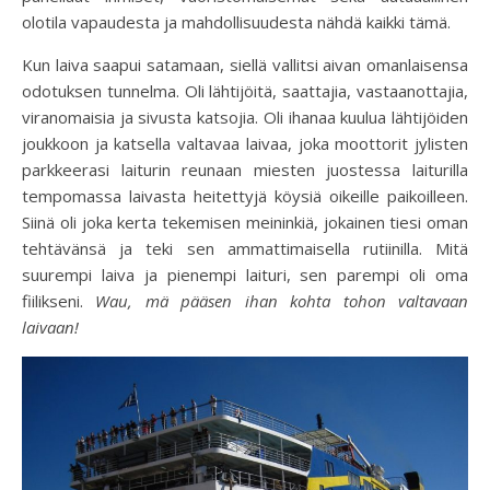
olotila vapaudesta ja mahdollisuudesta nähdä kaikki tämä.
Kun laiva saapui satamaan, siellä vallitsi aivan omanlaisensa
odotuksen tunnelma. Oli lähtijöitä, saattajia, vastaanottajia,
viranomaisia ja sivusta katsojia. Oli ihanaa kuulua lähtijöiden
joukkoon ja katsella valtavaa laivaa, joka moottorit jylisten
parkkeerasi laiturin reunaan miesten juostessa laiturilla
tempomassa laivasta heitettyjä köysiä oikeille paikoilleen.
Siinä oli joka kerta tekemisen meininkiä, jokainen tiesi oman
tehtävänsä ja teki sen ammattimaisella rutiinilla. Mitä
suurempi laiva ja pienempi laituri, sen parempi oli oma
fiilikseni.
Wau, mä pääsen ihan kohta tohon valtavaan
laivaan!