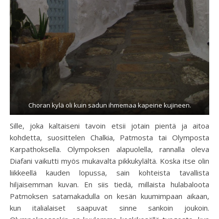
Choran kylä oli kuin sadun ihmemaa kapeine kujineen.
Sille, joka kaltaiseni tavoin etsii jotain pientä ja aitoa
kohdetta, suosittelen Chalkia, Patmosta tai Olymposta
Karpathoksella. Olympoksen alapuolella, rannalla oleva
Diafani vaikutti myös mukavalta pikkukylältä. Koska itse olin
liikkeellä kauden lopussa, sain kohteista tavallista
hiljaisemman kuvan. En siis tiedä, millaista hulabaloota
Patmoksen satamakadulla on kesän kuumimpaan aikaan,
kun italialaiset saapuvat sinne sankoin joukoin.