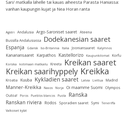
Sari/ matkalla lähelle tai kauas
aiheesta
Parasta Haniassa:
vanhan kaupungin kujat ja Nea Horan ranta
Argo-Saroniset saaret
Andalusia
Ateena
Agistri
Dodekanesian saaret
Bussilla Andalusiassa
Espanja
Jooniansaaret
Gdansk
Iso-Britannia
Italia
Kalymnos
Kastellorizo
Kanariansaaret
Karpathos
Korfu
Kaupunkilomat
Kreikan saaret
Kreeta
Korsika
kotimaan matkailu
Kreikka
Kreikan saarihyppely
Kykladien saaret
Kuuba
Kroatia
Madrid
Latvia
Liettua
Manner-Kreikka
Oi maamme Suomi
Olympos
Naxos
Norja
Ranska
Outoa!
Poros
Pueblos blancos
Puola
Ranskan riviera
Rodos
Sporadien saaret
Symi
Teneriffa
Valkoiset kylät