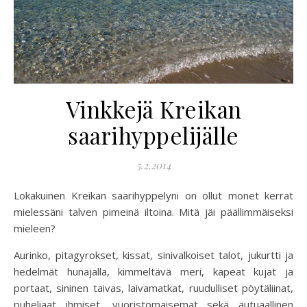
Vinkkejä Kreikan
saarihyppelijälle
5.2.2014
Lokakuinen Kreikan saarihyppelyni on ollut monet kerrat
mielessäni talven pimeinä iltoina. Mitä jäi päällimmäiseksi
mieleen?
Aurinko, pitagyrokset, kissat, sinivalkoiset talot, jukurtti ja
hedelmät hunajalla, kimmeltävä meri, kapeat kujat ja
portaat, sininen taivas, laivamatkat, ruudulliset pöytäliinat,
puheliaat ihmiset, vuoristomaisemat sekä autuaallinen