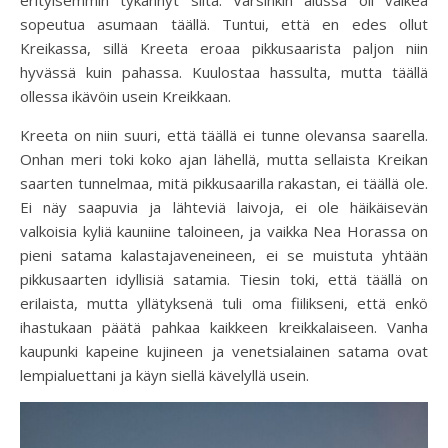
sopeutua asumaan täällä. Tuntui, että en edes ollut
Kreikassa, sillä Kreeta eroaa pikkusaarista paljon niin
hyvässä kuin pahassa. Kuulostaa hassulta, mutta täällä
ollessa ikävöin usein Kreikkaan.
Kreeta on niin suuri, että täällä ei tunne olevansa saarella.
Onhan meri toki koko ajan lähellä, mutta sellaista Kreikan
saarten tunnelmaa, mitä pikkusaarilla rakastan, ei täällä ole.
Ei näy saapuvia ja lähteviä laivoja, ei ole häikäisevän
valkoisia kyliä kauniine taloineen, ja vaikka Nea Horassa on
pieni satama kalastajaveneineen, ei se muistuta yhtään
pikkusaarten idyllisiä satamia. Tiesin toki, että täällä on
erilaista, mutta yllätyksenä tuli oma fiilikseni, että enkö
ihastukaan päätä pahkaa kaikkeen kreikkalaiseen. Vanha
kaupunki kapeine kujineen ja venetsialainen satama ovat
lempialuettani ja käyn siellä kävelyllä usein.