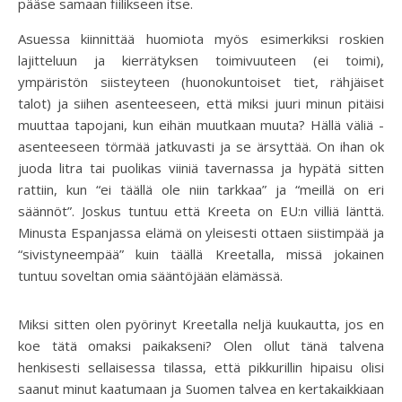
pääse samaan fiilikseen itse.
Asuessa kiinnittää huomiota myös esimerkiksi roskien
lajitteluun ja kierrätyksen toimivuuteen (ei toimi),
ympäristön siisteyteen (huonokuntoiset tiet, rähjäiset
talot) ja siihen asenteeseen, että miksi juuri minun pitäisi
muuttaa tapojani, kun eihän muutkaan muuta? Hällä väliä -
asenteeseen törmää jatkuvasti ja se ärsyttää. On ihan ok
juoda litra tai puolikas viiniä tavernassa ja hypätä sitten
rattiin, kun “ei täällä ole niin tarkkaa” ja “meillä on eri
säännöt”. Joskus tuntuu että Kreeta on EU:n villiä länttä.
Minusta Espanjassa elämä on yleisesti ottaen siistimpää ja
“sivistyneempää” kuin täällä Kreetalla, missä jokainen
tuntuu soveltan omia sääntöjään elämässä.
Miksi sitten olen pyörinyt Kreetalla neljä kuukautta, jos en
koe tätä omaksi paikakseni? Olen ollut tänä talvena
henkisesti sellaisessa tilassa, että pikkurillin hipaisu olisi
saanut minut kaatumaan ja Suomen talvea en kertakaikkiaan