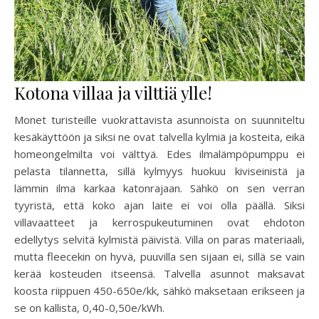
Kotona villaa ja vilttiä ylle!
Monet turisteille vuokrattavista asunnoista on suunniteltu
kesäkäyttöön ja siksi ne ovat talvella kylmiä ja kosteita, eikä
homeongelmilta voi välttyä. Edes ilmalämpöpumppu ei
pelasta tilannetta, sillä kylmyys huokuu kiviseinistä ja
lämmin ilma karkaa katonrajaan. Sähkö on sen verran
tyyristä, että koko ajan laite ei voi olla päällä. Siksi
villavaatteet ja kerrospukeutuminen ovat ehdoton
edellytys selvitä kylmistä päivistä. Villa on paras materiaali,
mutta fleecekin on hyvä, puuvilla sen sijaan ei, sillä se vain
kerää kosteuden itseensä. Talvella asunnot maksavat
koosta riippuen 450-650e/kk, sähkö maksetaan erikseen ja
se on kallista, 0,40-0,50e/kWh.