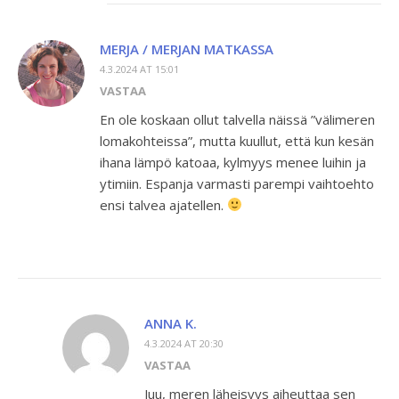
MERJA / MERJAN MATKASSA
4.3.2024 AT 15:01
VASTAA
En ole koskaan ollut talvella näissä ”välimeren
lomakohteissa”, mutta kuullut, että kun kesän
ihana lämpö katoaa, kylmyys menee luihin ja
ytimiin. Espanja varmasti parempi vaihtoehto
ensi talvea ajatellen.
ANNA K.
4.3.2024 AT 20:30
VASTAA
Juu, meren läheisyys aiheuttaa sen