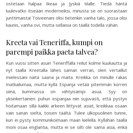
ostetaan halpaa Ikeaa ja Jyskiä tilalle. Tiedä häntä
luulevatko itseään moderneiksi, minusta se on suorastaan
junttimaista! Toiveenani olisi tietenkin vanha talo, jossa olisi
kaunis, vanha ovi, mutta sellaisia on täällä todella vähän.
Kreeta vai Teneriffa, kumpi on
parempi paikka paeta talvea?
Kun vuosi sitten asuin Teneriffalla reilut kolme kuukautta ja
nyt täällä Kreetalla lähes saman verran, olen vertaillut
mielessäni näitä saaria ja maita. Kreikka on minulle rakas
matkailumaa, mutta kyllä Espanja vetää pitemmän korren
siinä, kummassa on viihtyisämpi asua. Syy on
yksinkertainen: puhun espanjaa niin sujuvasti, että pystyn
hoitamaan sillä kaikki arkeen liittyvät asiat, kreikkaa osaan
vain sanan sieltä, toisen täältä. Tulee ulkopuolinen tunne,
kun ei pysty kommunikoimaan maan kielellä. Kyllähän täällä
moni osaa englantia, mutta ei se silti ole sama asia, enkä