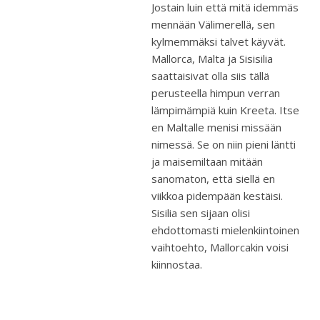
Jostain luin että mitä idemmäs
mennään Välimerellä, sen
kylmemmäksi talvet käyvät.
Mallorca, Malta ja Sisisilia
saattaisivat olla siis tällä
perusteella himpun verran
lämpimämpiä kuin Kreeta. Itse
en Maltalle menisi missään
nimessä. Se on niin pieni läntti
ja maisemiltaan mitään
sanomaton, että siellä en
viikkoa pidempään kestäisi.
Sisilia sen sijaan olisi
ehdottomasti mielenkiintoinen
vaihtoehto, Mallorcakin voisi
kiinnostaa.