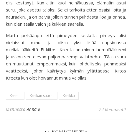
olisi kestänyt. Kun äitini kuoli heinäkuussa, elämääni astui
suru, joka asettui taloksi. Se ei tarkoita etten osaisi iloita ja
nauraakin, ja on päiviä jolloin tunnen puhdasta iloa ja onnea,
kun olen täällä valon ja kukkien saarella.
Mutta pelkäänpä että pimeyden keskellä pimeys olisi
nielaissut minut ja olisin yksi lisää napsimassa
mielialalääkkeitä. Ei kiitos. Kreeta on minun luomulääkkeeni
ja uskon sen olevan paljon parempi vaihtoehto. Täällä suru
on muuttunut lempeämmäksi, kuin lohdulliseksi pehmeäksi
vaatteeksi, johon kääriytyä kylmän yllättäessä. Kiitos
Kreeta kun olet hoivannut minua valollasi.
Kreeta
Kreikan saaret
Kreikka
Mennessä
Anna K.
24 Kommentit