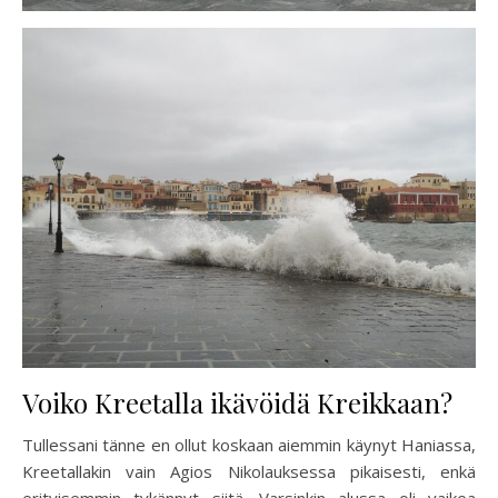
Voiko Kreetalla ikävöidä Kreikkaan?
Tullessani tänne en ollut koskaan aiemmin käynyt Haniassa,
Kreetallakin vain Agios Nikolauksessa pikaisesti, enkä
erityisemmin tykännyt siitä. Varsinkin alussa oli vaikea