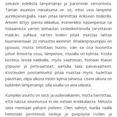
selvästi edellistä lämpimämpi ja paremmin remontoitu.
Tämän asunnon miinuksena on se, ettei vesi lämpene
aurinkoenergialla, vaan pitää lämmittää erikseen boilerilla.
Arkeen liittyy pientä kikkailua, esimerkiksi käsienpesua tai
tiskaamista varten kiehautan vedenkeittimellä tarvittavan
määrän, suihkua varten boileri pitää muistaa laittaa
kuumenemaan 20 minuuttia aiemmin. Ilmalämpöpumppu on
upouusi, mutta teholtaan huono, vain se osa huonetta
johon ilmavirta osuu, lämpenee, muualla on kylmää. Koska
kosteus leviää kaikkialle, myös vaatteisiin, föönaan iltaisin
yöpuvun ja petivaatteet, aamulla taas päivävaatteet.
Kosteuden poistamiseksi pitää muistaa myös tuulettaa
päivittäin, olipa ulkona miten kylmä tahansa. Usein ulkona on
kuitenkin lämpimämpi, sillä sisällä on aina viileätä.
Kumpikin asunto on siisti ja uudenaikainen, mutta harmittaa,
että näissä asunnoissa ei ole mitään kreikkalaista. Minusta
siinä mennään pahasti pieleen. Olen nähnyt, kuinka täällä
heitetään perinteisiä tuoleja ja puupöytiä roskiin ja