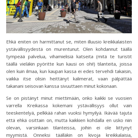
Ehkä eniten on harmittanut se, miten illuusio kreikkalaisten
ystävällisyydestä on murentunut. Olen kohdannut täällä
tympeää palvelua, vihamielisiä katseita (mitä te turistit
täällä vieläkin pyöritte kun kausi on ohi!) tilanteita, joissa
olen kuin ilmaa, kun kaupan kassa ei edes tervehdi takaisin,
vaikka itse olisin heittänyt kalimerat, vaan pälpättää
takanani seisovan kanssa sivuuttaen minut kokonaan.
Se on pistänyt minut miettimään, onko kaikki se vuosien
varrella Kreikassa kokemani ystävällisyys ollut vain
teeskentelyä, pelkkää rahan vuoksi hymyilyä. Ikävää tajuta
että ehkä osittain on, mutta kaikkien kohdalla en usko niin
olevan, varsinkaan tilanteissa, joihin ei ole liittynyt
myymistä. Onneksi täälläkin on kivoja kreikkalaisia,