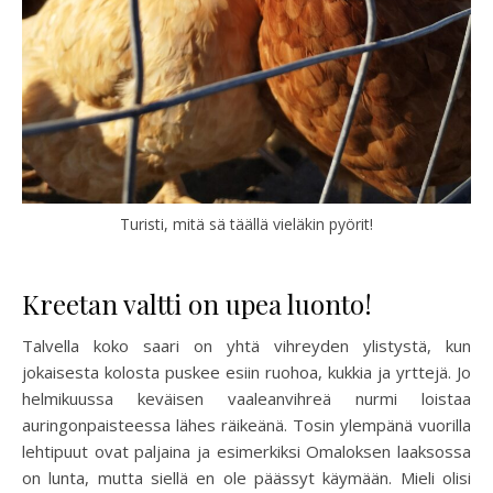
Turisti, mitä sä täällä vieläkin pyörit!
Kreetan valtti on upea luonto!
Talvella koko saari on yhtä vihreyden ylistystä, kun
jokaisesta kolosta puskee esiin ruohoa, kukkia ja yrttejä. Jo
helmikuussa keväisen vaaleanvihreä nurmi loistaa
auringonpaisteessa lähes räikeänä. Tosin ylempänä vuorilla
lehtipuut ovat paljaina ja esimerkiksi Omaloksen laaksossa
on lunta, mutta siellä en ole päässyt käymään. Mieli olisi