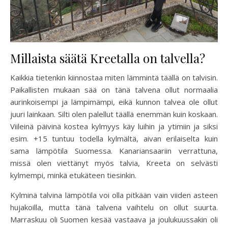
Millaista säätä Kreetalla on talvella?
Kaikkia tietenkin kiinnostaa miten lämmintä täällä on talvisin.
Paikallisten mukaan sää on tänä talvena ollut normaalia
aurinkoisempi ja lämpimämpi, eikä kunnon talvea ole ollut
juuri lainkaan. Silti olen palellut täällä enemmän kuin koskaan.
Viileinä päivinä kostea kylmyys käy luihin ja ytimiin ja siksi
esim. +15 tuntuu todella kylmältä, aivan erilaiselta kuin
sama lämpötila Suomessa. Kanariansaariin verrattuna,
missä olen viettänyt myös talvia, Kreeta on selvästi
kylmempi, minkä etukäteen tiesinkin.
Kylminä talvina lämpötila voi olla pitkään vain viiden asteen
hujakoilla, mutta tänä talvena vaihtelu on ollut suurta.
Marraskuu oli Suomen kesää vastaava ja joulukuussakin oli