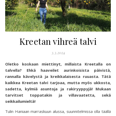
Kreetan vihreä talvi
3.3.2024
Oletko koskaan miettinyt, millaista Kreetalla on
talvella? Ehkä haaveilet aurinkoisista päivistä,
rannalla kävelystä ja kreikkalaisesta ruuasta. Tätä
kaikkea Kreetan talvi tarjoaa, mutta myös ukkosta,
sadetta, kylmiä asuntoja ja rakiryyppyjä! Mukaan
tarvitset toppatakin ja villavaatetta, sekä
seikkailumieltä!
Tulin Haniaan marraskuun alussa, suunnitelmissa olla täällä