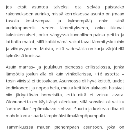
Jos etsit asuntoa talveksi, ota selvää paistaako
rakennukseen aurinko, missä kerroksessa asunto on (maan
tasolla kosteampaa ja kylmempää) onko siinä
aurinkopaneelit veden lämmitykseen, onko ikkunat
kaksinkertaiset, onko sängyssä kunnollinen paksu peitto ja
lattioilla matot, sillä kaikki nämä vaikuttavat lämmityskuluihin
ja viihtyvyyteen. Muista, että sadesäällä on kurja värjötellä
kylmässä kodissa.
Asuin marras- ja joulukuun pienessä erillistalossa, jonka
lämpötila joulun alla oli kuin viinikellarissa, +16 astetta –
tosin viinistä ei tietoakaan. Asunnossa oli hyvä keittiö, uudet
kodinkoneet ja nopea hella, mutta keittiön alakaapit haisivat
niin järkyttävän homeisilta, että niitä ei voinut avata.
Olohuonetta en käyttänyt ollenkaan, sillä sohviksi oli valittu
“odotustilan” epämukavat sohvat. Suurta ja korkeaa tilaa oli
mahdotonta saada lämpimäksi ilmalämpöpumpulla.
Tammikuussa muutin pienempään asuntoon, joka on