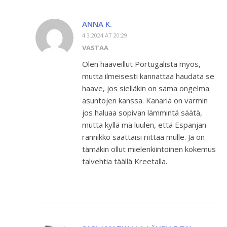
ANNA K.
4.3.2024 AT 20:29
VASTAA
Olen haaveillut Portugalista myös,
mutta ilmeisesti kannattaa haudata se
haave, jos sielläkin on sama ongelma
asuntojen kanssa. Kanaria on varmin
jos haluaa sopivan lämmintä säätä,
mutta kyllä mä luulen, että Espanjan
rannikko saattaisi riittää mulle. Ja on
tämäkin ollut mielenkiintoinen kokemus
talvehtia täällä Kreetalla.