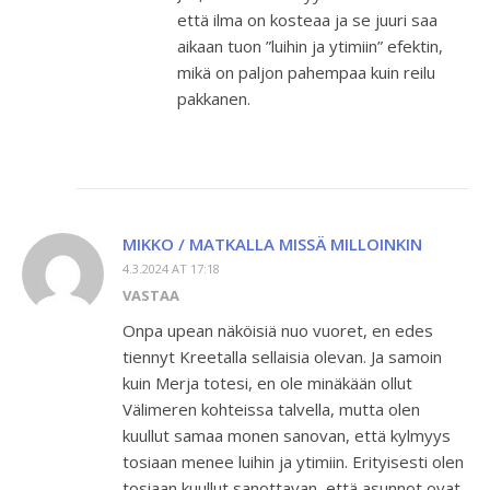
että ilma on kosteaa ja se juuri saa
aikaan tuon ”luihin ja ytimiin” efektin,
mikä on paljon pahempaa kuin reilu
pakkanen.
MIKKO / MATKALLA MISSÄ MILLOINKIN
4.3.2024 AT 17:18
VASTAA
Onpa upean näköisiä nuo vuoret, en edes
tiennyt Kreetalla sellaisia olevan. Ja samoin
kuin Merja totesi, en ole minäkään ollut
Välimeren kohteissa talvella, mutta olen
kuullut samaa monen sanovan, että kylmyys
tosiaan menee luihin ja ytimiin. Erityisesti olen
tosiaan kuullut sanottavan, että asunnot ovat