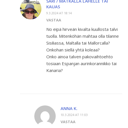
SARI / MATKALLA LÄHELLE TAI
KAUAS
9.3.2024 AT 18:14
VASTAA
No eipä hirveän kivalta kuullosta talvi
tuolla. Mitenköhän mahtaa olla tilanne
Sisiliassa, Maltalla tai Mallorcalla?
Onkohan siellä yhtä koleaa?
Onko ainoa talven pakovaihtoehto
tosiaan Espanjan aurinkorannikko tai
Kanaria?
ANNA K.
10.3.2024 AT 11:03
VASTAA