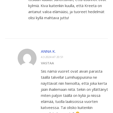
kylmiä. Kiva kuitenkin kuulla, että Kreeta on
antanut valoa elämääsi, ja tuoreet hedelmät
olisi kyllä mahtava juttu!
ANNA K.
4.3.2024 AT 20:51
VASTAA
Siis nämä vuoret ovat aivan parasta
täällä talvella! Lumihuippuisina ne
näyttävät niin hienoilta, että joka kerta
jään ihailemaan niitä. Sekin on yllättänyt
miten paljon täällä on kyliä ja niissä
elämää, tuolla laaksoissa vuorten
katveessa. Tai olisko kuitenkin