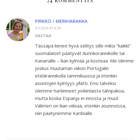
24 KOMMENTTIA
PIRKKO / MERIHARAKKA
4.3.2024 AT 8:29
VASTAA
Tässäpä lienee hyvä selitys sille miksi ”kaikki”
suomalaiset päätyvät Aurinkorannikolle tai
Kanarialle – liian kylmää ja kosteaa. Me olimme
joskus muutaman viikon Portugalin
etelärannikolla tammikuussa ja etenkin
asuntojen kylmyys yllätti. Ensi talveksi
olemme harkinneet jonkinlaista talvipakoa,
mutta koska Espanja ei innosta ja muut
Välimeri on liian viileää, etenkin asunnoissa,
niin päätynemme Karibialle.