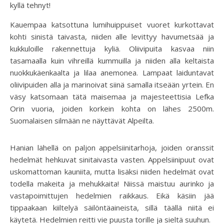
kyllä tehnyt!
Kauempaa katsottuna lumihuippuiset vuoret kurkottavat
kohti sinistä taivasta, niiden alle levittyy havumetsää ja
kukkuloille rakennettuja kyliä. Oliivipuita kasvaa niin
tasamaalla kuin vihreillä kummuilla ja niiden alla keltaista
nuokkukäenkaalta ja lilaa anemonea. Lampaat laiduntavat
oliivipuiden alla ja marinoivat siinä samalla itseään yrtein. En
väsy katsomaan tätä maisemaa ja majesteettisia Lefka
Orin vuoria, joiden korkein kohta on lähes 2500m.
Suomalaisen silmään ne näyttävät Alpeilta.
Hanian lähellä on paljon appelsiinitarhoja, joiden oranssit
hedelmät hehkuvat sinitaivasta vasten. Appelsiinipuut ovat
uskomattoman kauniita, mutta lisäksi niiden hedelmät ovat
todella makeita ja mehukkaita! Niissä maistuu aurinko ja
vastapoimittujen hedelmien raikkaus. Eikä käsiin jää
tippaakaan kiiltelyä säilöntäaineista, sillä täällä niitä ei
käytetä. Hedelmien reitti vie puusta torille ja sieltä suuhun.