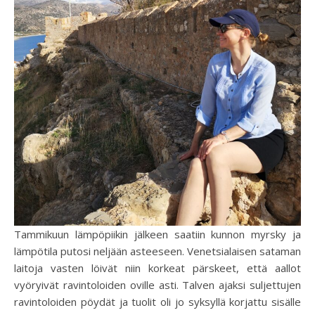
Tammikuun lämpöpiikin jälkeen saatiin kunnon myrsky ja
lämpötila putosi neljään asteeseen. Venetsialaisen sataman
laitoja vasten löivät niin korkeat pärskeet, että aallot
vyöryivät ravintoloiden oville asti. Talven ajaksi suljettujen
ravintoloiden pöydät ja tuolit oli jo syksyllä korjattu sisälle