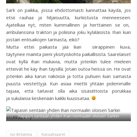
Sark on paikka, jossa ehdottomasti kannattaa käydä, jos
etsii rauhaa ja hiljaisuutta, kurkistusta menneeseen.
Ajatelkaa nyt, miten kummallinen ja herttainen se on,
ambulanssina traktori ja poliisina joku kyläläisistä. Ihan kuin
jostain entisaikojen tarinasta, eikö?
Mutta ettei paikasta jää liian siirappinen kuva,
täytynee mainita pieni yksityiskohta paikallisista. Saarelaiset
ovat kyllä ihan mukavia, mutta jotenkin tulee mieleen
etteivät he käy ihan täysillä. Jotain outoa heissä on. He ovat
jotenkin aika karun näköisiä ja totta puhuen kuin samasta
puusta veistettyjä. Kun asiaa miettii yhtään pidemmälle
tajuaa, että taitavat olla aika sisäsiittoista porukkaa
ja sukulaisia keskenään kaikki kuusisataa.
Tapasin sentään yhden ihan normaalin oloisen Sarkin
asukkaan.
Iso-Britannia
Kanaalisaaret