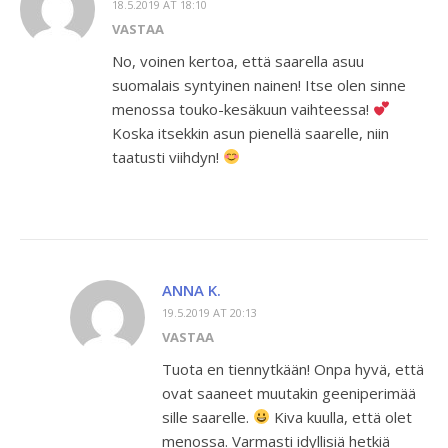
18.5.2019 AT 18:10
VASTAA
No, voinen kertoa, että saarella asuu
suomalais syntyinen nainen! Itse olen sinne
menossa touko-kesäkuun vaihteessa!
Koska itsekkin asun pienellä saarelle, niin
taatusti viihdyn!
ANNA K.
19.5.2019 AT 20:13
VASTAA
Tuota en tiennytkään! Onpa hyvä, että
ovat saaneet muutakin geeniperimää
sille saarelle.
Kiva kuulla, että olet
menossa. Varmasti idyllisiä hetkiä