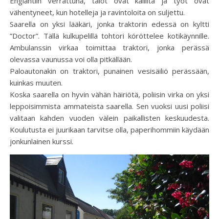
Englantiin verrattuna, talot ovat kalliita ja työt ovat
vähentyneet, kun hotelleja ja ravintoloita on suljettu.
Saarella on yksi lääkäri, jonka traktorin edessä on kyltti
”Doctor”. Tällä kulkupelillä tohtori köröttelee kotikäynnille.
Ambulanssin virkaa toimittaa traktori, jonka perässä
olevassa vaunussa voi olla pitkällään.
Paloautonakin on traktori, punainen vesisäiliö perässään,
kuinkas muuten.
Koska saarella on hyvin vähän häiriötä, poliisin virka on yksi
leppoisimmista ammateista saarella. Sen vuoksi uusi poliisi
valitaan kahden vuoden välein paikallisten keskuudesta.
Koulutusta ei juurikaan tarvitse olla, paperihommiin käydään
jonkunlainen kurssi.