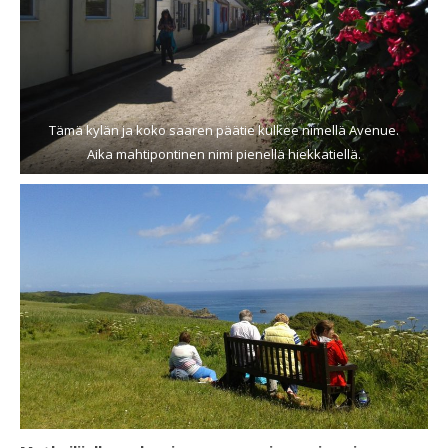
Tämä kylän ja koko saaren päätie kulkee nimellä Avenue.
Aika mahtipontinen nimi pienellä hiekkatiellä.