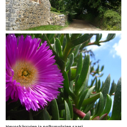
Hevoskärryjen ja polkupyörien saari