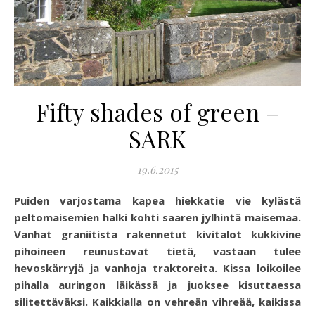
Fifty shades of green –
SARK
19.6.2015
Puiden varjostama kapea hiekkatie vie kylästä
peltomaisemien halki kohti saaren jylhintä maisemaa.
Vanhat graniitista rakennetut kivitalot kukkivine
pihoineen reunustavat tietä, vastaan tulee
hevoskärryjä ja vanhoja traktoreita. Kissa loikoilee
pihalla auringon läikässä ja juoksee kisuttaessa
silitettäväksi. Kaikkialla on vehreän vihreää, kaikissa