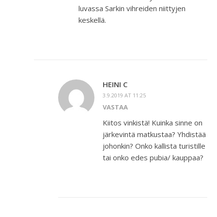
luvassa Sarkin vihreiden niittyjen
keskellä.
HEINI C
3.9.2019 AT 11:25
VASTAA
Kiitos vinkistä! Kuinka sinne on
järkevintä matkustaa? Yhdistää
johonkin? Onko kallista turistille
tai onko edes pubia/ kauppaa?