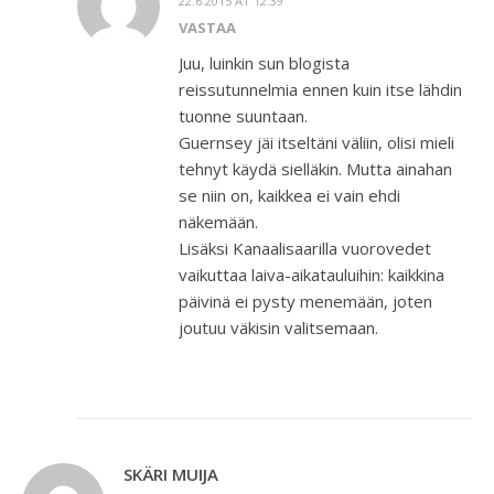
22.6.2015 AT 12:39
VASTAA
Juu, luinkin sun blogista
reissutunnelmia ennen kuin itse lähdin
tuonne suuntaan.
Guernsey jäi itseltäni väliin, olisi mieli
tehnyt käydä sielläkin. Mutta ainahan
se niin on, kaikkea ei vain ehdi
näkemään.
Lisäksi Kanaalisaarilla vuorovedet
vaikuttaa laiva-aikatauluihin: kaikkina
päivinä ei pysty menemään, joten
joutuu väkisin valitsemaan.
SKÄRI MUIJA