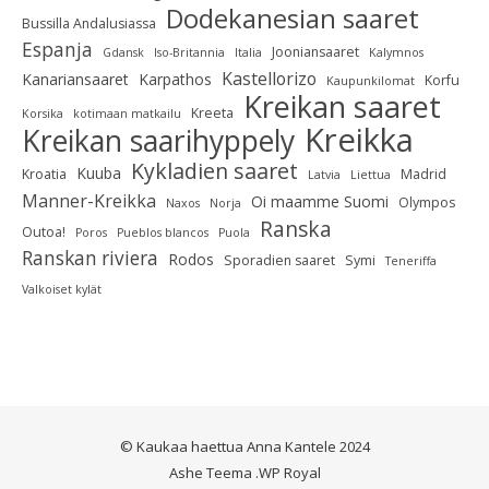
Dodekanesian saaret
Bussilla Andalusiassa
Espanja
Jooniansaaret
Gdansk
Iso-Britannia
Italia
Kalymnos
Kastellorizo
Kanariansaaret
Karpathos
Korfu
Kaupunkilomat
Kreikan saaret
Kreeta
Korsika
kotimaan matkailu
Kreikka
Kreikan saarihyppely
Kykladien saaret
Kuuba
Kroatia
Madrid
Latvia
Liettua
Manner-Kreikka
Oi maamme Suomi
Olympos
Naxos
Norja
Ranska
Outoa!
Poros
Pueblos blancos
Puola
Ranskan riviera
Rodos
Sporadien saaret
Symi
Teneriffa
Valkoiset kylät
© Kaukaa haettua Anna Kantele 2024
Ashe Teema
.
WP Royal