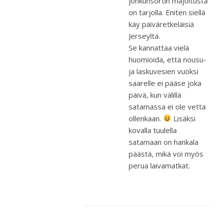
jonkunsortin majoitusta
on tarjolla. Eniten siellä
käy päiväretkeläisiä
Jerseyltä.
Se kannattaa vielä
huomioida, että nousu-
ja laskuvesien vuoksi
saarelle ei pääse joka
päivä, kun välillä
satamassa ei ole vettä
ollenkaan.
Lisäksi
kovalla tuulella
satamaan on hankala
päästä, mikä voi myös
perua laivamatkat.