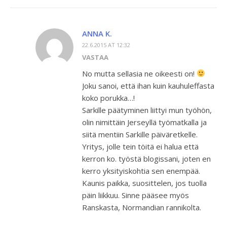
ANNA K.
22.6.2015 AT 12:32
VASTAA
No mutta sellasia ne oikeesti on!
Joku sanoi, että ihan kuin kauhuleffasta
koko porukka…!
Sarkille päätyminen liittyi mun työhön,
olin nimittäin Jerseyllä työmatkalla ja
siitä mentiin Sarkille päiväretkelle.
Yritys, jolle tein töitä ei halua että
kerron ko. työstä blogissani, joten en
kerro yksityiskohtia sen enempää.
Kaunis paikka, suosittelen, jos tuolla
päin liikkuu. Sinne pääsee myös
Ranskasta, Normandian rannikolta.