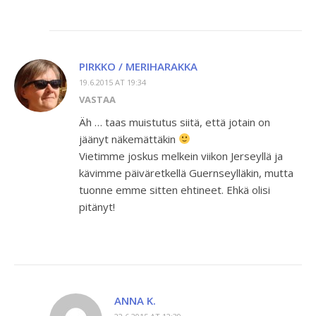
PIRKKO / MERIHARAKKA
19.6.2015 AT 19:34
VASTAA
Äh … taas muistutus siitä, että jotain on
jäänyt näkemättäkin
Vietimme joskus melkein viikon Jerseyllä ja
kävimme päiväretkellä Guernseylläkin, mutta
tuonne emme sitten ehtineet. Ehkä olisi
pitänyt!
ANNA K.