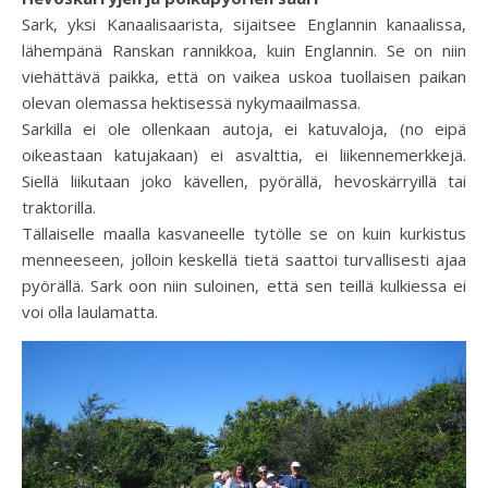
Sark, yksi Kanaalisaarista, sijaitsee Englannin kanaalissa,
lähempänä Ranskan rannikkoa, kuin Englannin. Se on niin
viehättävä paikka, että on vaikea uskoa tuollaisen paikan
olevan olemassa hektisessä nykymaailmassa.
Sarkilla ei ole ollenkaan autoja, ei katuvaloja, (no eipä
oikeastaan katujakaan) ei asvalttia, ei liikennemerkkejä.
Siellä liikutaan joko kävellen, pyörällä, hevoskärryillä tai
traktorilla.
Tällaiselle maalla kasvaneelle tytölle se on kuin kurkistus
menneeseen, jolloin keskellä tietä saattoi turvallisesti ajaa
pyörällä. Sark oon niin suloinen, että sen teillä kulkiessa ei
voi olla laulamatta.