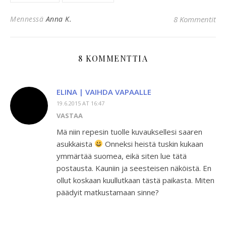
Mennessä
Anna K.
8 Kommentit
8 KOMMENTTIA
ELINA | VAIHDA VAPAALLE
19.6.2015 AT 16:47
VASTAA
Mä niin repesin tuolle kuvauksellesi saaren
asukkaista
Onneksi heistä tuskin kukaan
ymmärtää suomea, eikä siten lue tätä
postausta. Kauniin ja seesteisen näköistä. En
ollut koskaan kuullutkaan tästä paikasta. Miten
päädyit matkustamaan sinne?