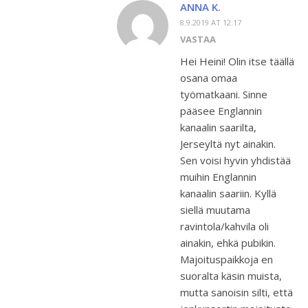
ANNA K.
8.9.2019 AT 12:17
VASTAA
Hei Heini! Olin itse täällä
osana omaa
työmatkaani. Sinne
pääsee Englannin
kanaalin saarilta,
Jerseyltä nyt ainakin.
Sen voisi hyvin yhdistää
muihin Englannin
kanaalin saariin. Kyllä
siellä muutama
ravintola/kahvila oli
ainakin, ehkä pubikin.
Majoituspaikkoja en
suoralta käsin muista,
mutta sanoisin silti, että