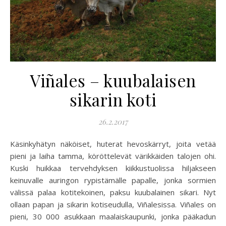
Viñales – kuubalaisen
sikarin koti
26.2.2017
Käsinkyhätyn näköiset, huterat hevoskärryt, joita vetää
pieni ja laiha tamma, köröttelevät värikkäiden talojen ohi.
Kuski huikkaa tervehdyksen kiikkustuolissa hiljakseen
keinuvalle auringon rypistämälle papalle, jonka sormien
välissä palaa kotitekoinen, paksu kuubalainen sikari. Nyt
ollaan papan ja sikarin kotiseudulla, Viñalesissa. Viñales on
pieni, 30 000 asukkaan maalaiskaupunki, jonka pääkadun