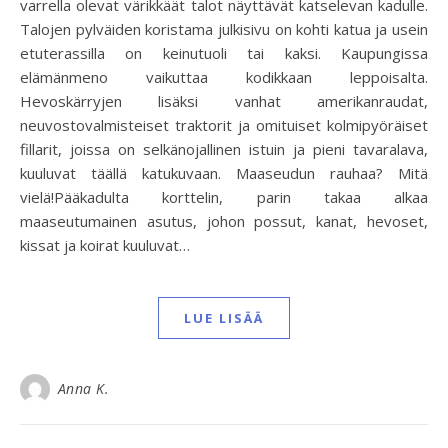
varrella olevat värikkäät talot näyttävät katselevan kadulle.
Talojen pylväiden koristama julkisivu on kohti katua ja usein
etuterassilla on keinutuoli tai kaksi. Kaupungissa
elämänmeno vaikuttaa kodikkaan leppoisalta.
Hevoskärryjen lisäksi vanhat amerikanraudat,
neuvostovalmisteiset traktorit ja omituiset kolmipyöräiset
fillarit, joissa on selkänojallinen istuin ja pieni tavaralava,
kuuluvat täällä katukuvaan. Maaseudun rauhaa? Mitä
vielä!Pääkadulta korttelin, parin takaa alkaa
maaseutumainen asutus, johon possut, kanat, hevoset,
kissat ja koirat kuuluvat…
LUE LISÄÄ
Anna K.