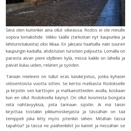
Siinä olen kuitenkin aina ollut oikeassa: Rodos ei ole minulle
sopiva lomakohde. Viikko täällä (tarkoitan nyt kaupunkia ja
lähituristialueita) olisi liikaa. En jaksaisi haahuilla näin suuren
kaupungin kaduilla, ahdistuisin turistien paljoutta. Lomalla on
parasta aivan pieni idyllinen kylä, missä kaikki on lähellä ja
päivät kuluu uiden, relaten ja syöden.
Tänään mieleeni on tullut eräs käsikirjoitus, jonka kyhäsin
viitisentoista vuotta sitten. Se kertoi matkasta Rodokselle
ja kirjoitin sen karttojen ja matkaesitteiden avulla, koskaan
kun en ollut Rodoksella käynyt. On ollut koomista bongata
niitä nähtävyyksiä, joita tarinaan sijoitin. Ai mä taisin
kirjottaa tostakin pikkumoskeijasta ja tässähän on tää
temppeli joka liitty myös jotenkin siihen. Mitähän tässä
tapahtui? Ja tässä ne päähenkilöt joi kännit ja missähän se