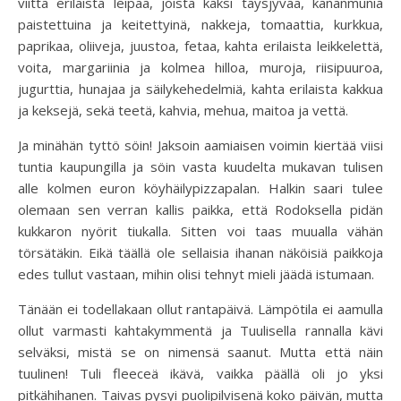
viittä erilaista leipää, joista kaksi täysjyvää, kananmunia
paistettuina ja keitettyinä, nakkeja, tomaattia, kurkkua,
paprikaa, oliiveja, juustoa, fetaa, kahta erilaista leikkelettä,
voita, margariinia ja kolmea hilloa, muroja, riisipuuroa,
jugurttia, hunajaa ja säilykehedelmiä, kahta erilaista kakkua
ja keksejä, sekä teetä, kahvia, mehua, maitoa ja vettä.
Ja minähän tyttö söin! Jaksoin aamiaisen voimin kiertää viisi
tuntia kaupungilla ja söin vasta kuudelta mukavan tulisen
alle kolmen euron köyhäilypizzapalan. Halkin saari tulee
olemaan sen verran kallis paikka, että Rodoksella pidän
kukkaron nyörit tiukalla. Sitten voi taas muualla vähän
törsätäkin. Eikä täällä ole sellaisia ihanan näköisiä paikkoja
edes tullut vastaan, mihin olisi tehnyt mieli jäädä istumaan.
Tänään ei todellakaan ollut rantapäivä. Lämpötila ei aamulla
ollut varmasti kahtakymmentä ja Tuulisella rannalla kävi
selväksi, mistä se on nimensä saanut. Mutta että näin
tuulinen! Tuli fleeceä ikävä, vaikka päällä oli jo yksi
pitkähihanen. Taivas pysyi puolipilvisenä koko päivän, mutta