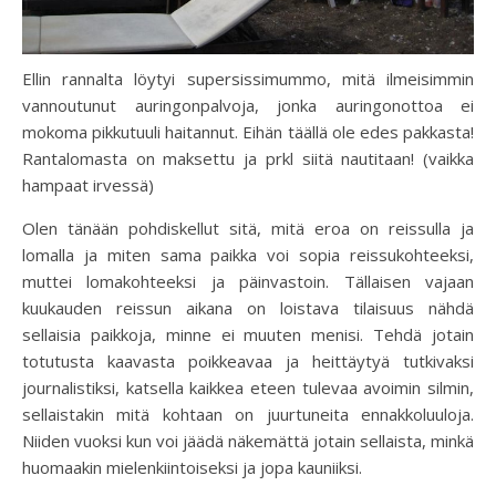
Ellin rannalta löytyi supersissimummo, mitä ilmeisimmin
vannoutunut auringonpalvoja, jonka auringonottoa ei
mokoma pikkutuuli haitannut. Eihän täällä ole edes pakkasta!
Rantalomasta on maksettu ja prkl siitä nautitaan! (vaikka
hampaat irvessä)
Olen tänään pohdiskellut sitä, mitä eroa on reissulla ja
lomalla ja miten sama paikka voi sopia reissukohteeksi,
muttei lomakohteeksi ja päinvastoin. Tällaisen vajaan
kuukauden reissun aikana on loistava tilaisuus nähdä
sellaisia paikkoja, minne ei muuten menisi. Tehdä jotain
totutusta kaavasta poikkeavaa ja heittäytyä tutkivaksi
journalistiksi, katsella kaikkea eteen tulevaa avoimin silmin,
sellaistakin mitä kohtaan on juurtuneita ennakkoluuloja.
Niiden vuoksi kun voi jäädä näkemättä jotain sellaista, minkä
huomaakin mielenkiintoiseksi ja jopa kauniiksi.