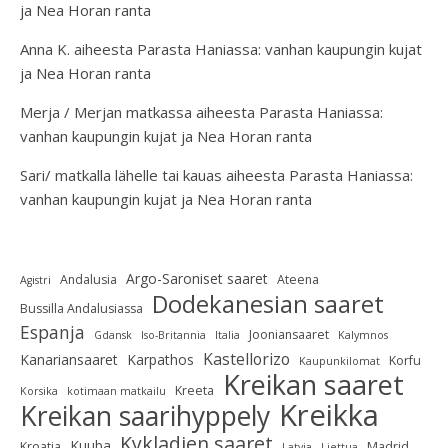
ja Nea Horan ranta
Anna K.
aiheesta
Parasta Haniassa: vanhan kaupungin kujat
ja Nea Horan ranta
Merja / Merjan matkassa
aiheesta
Parasta Haniassa:
vanhan kaupungin kujat ja Nea Horan ranta
Sari/ matkalla lähelle tai kauas
aiheesta
Parasta Haniassa:
vanhan kaupungin kujat ja Nea Horan ranta
Argo-Saroniset saaret
Andalusia
Ateena
Agistri
Dodekanesian saaret
Bussilla Andalusiassa
Espanja
Jooniansaaret
Gdansk
Iso-Britannia
Italia
Kalymnos
Kastellorizo
Kanariansaaret
Karpathos
Korfu
Kaupunkilomat
Kreikan saaret
Kreeta
Korsika
kotimaan matkailu
Kreikka
Kreikan saarihyppely
Kykladien saaret
Kuuba
Kroatia
Madrid
Latvia
Liettua