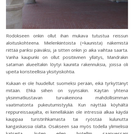
Rodokseen onkin ollut ihan mukava tutustua reissun
aloituskohteena. Mielenkiintoista (=kaunista) näkemistä
riittää pariksi päiväksi, ja sitten onkin jo aika vaihtaa saarta.
Vanha kaupunki on ollut positiivinen yllätys, Mandrakin
sataman alueeltakin löytyi kauniita rakennuksia, joissa oli
upeita koristeellisia yksityiskohtia.
Kukaan ei ole huudellut suomeksi perään, eikä tyrkyttänyt
mitään. Ehkä siihen on syynsäkin. Käytän yhtenä
yksinmatkustavan turvakeinona mahdollisimman
vaatimatonta pukeutumistyyliä. Kun näyttää köyhältä
reppureissaajalta, ei kenelläkään ole intressiä alkaa käydä
kauppaa turistirihkamasta tai ryöstää kulunutta
kangaskassia olalta. Osakseen saa myös todella ylimielisiä
katseita, kuten eilen hotelliin saapuessani