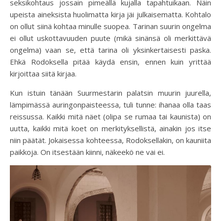
seksikohtaus jossain pimeällä kujalla tapahtuikaan. Näin
upeista aineksista huolimatta kirja jäi julkaisematta. Kohtalo
on ollut siinä kohtaa minulle suopea. Tarinan suurin ongelma
ei ollut uskottavuuden puute (mikä sinänsä oli merkittävä
ongelma) vaan se, että tarina oli yksinkertaisesti paska.
Ehkä Rodoksella pitää käydä ensin, ennen kuin yrittää
kirjoittaa siitä kirjaa.
Kun istuin tänään Suurmestarin palatsin muurin juurella,
lämpimässä auringonpaisteessa, tuli tunne: ihanaa olla taas
reissussa. Kaikki mitä näet (olipa se rumaa tai kaunista) on
uutta, kaikki mitä koet on merkityksellistä, ainakin jos itse
niin päätät. Jokaisessa kohteessa, Rodoksellakin, on kauniita
paikkoja. On itsestään kiinni, näkeekö ne vai ei.