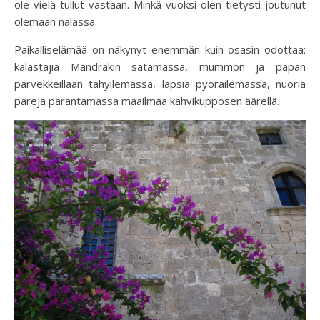
ole vielä tullut vastaan. Minkä vuoksi olen tietysti joutunut
olemaan nälässä.
Paikalliselämää on näkynyt enemmän kuin osasin odottaa:
kalastajia Mandrakin satamassa, mummon ja papan
parvekkeillaan tähyilemässä, lapsia pyöräilemässä, nuoria
pareja parantamassa maailmaa kahvikupposen äärellä.