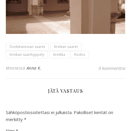
Dodekanesian saaret
Kreikan saaret
Kreikan saarihyppely
Kreikka
Rodos
Mennessä
Anna K.
0 kommenttia
JÄTÄ VASTAUS
Sähköpostiosoitettasi ei julkaista.
Pakolliset kentät on
merkitty
*
Nimi
*