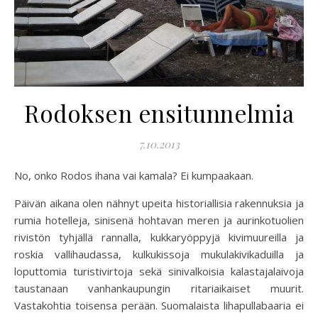
Rodoksen ensitunnelmia
7.10.2013
No, onko Rodos ihana vai kamala? Ei kumpaakaan.
Päivän aikana olen nähnyt upeita historiallisia rakennuksia ja
rumia hotelleja, sinisenä hohtavan meren ja aurinkotuolien
rivistön tyhjällä rannalla, kukkaryöppyjä kivimuureilla ja
roskia vallihaudassa, kulkukissoja mukulakivikaduilla ja
loputtomia turistivirtoja sekä sinivalkoisia kalastajalaivoja
taustanaan vanhankaupungin ritariaikaiset muurit.
Vastakohtia toisensa perään. Suomalaista lihapullabaaria ei