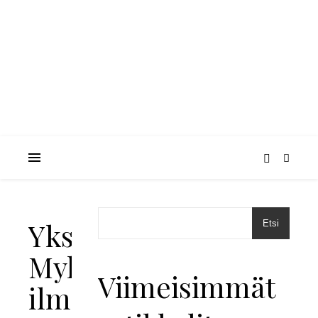
Yksi
Etsi
Mykonos
Viimeisimmät
ilman