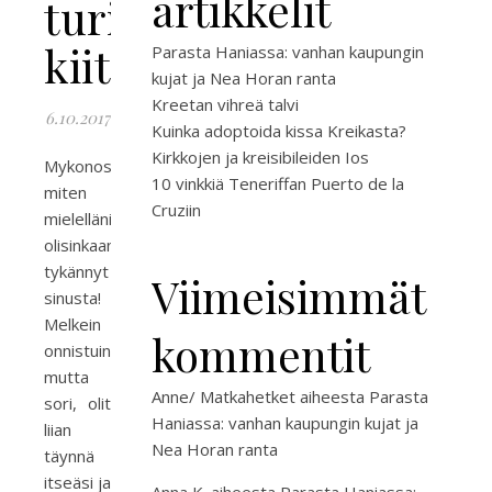
artikkelit
turisteja,
kiitos!
Parasta Haniassa: vanhan kaupungin
kujat ja Nea Horan ranta
Kreetan vihreä talvi
6.10.2017
Kuinka adoptoida kissa Kreikasta?
Kirkkojen ja kreisibileiden Ios
Mykonos,
10 vinkkiä Teneriffan Puerto de la
miten
Cruziin
mielelläni
olisinkaan
tykännyt
Viimeisimmät
sinusta!
Melkein
kommentit
onnistuinkin,
mutta
Anne/ Matkahetket
aiheesta
Parasta
sori, olit
Haniassa: vanhan kaupungin kujat ja
liian
Nea Horan ranta
täynnä
itseäsi ja