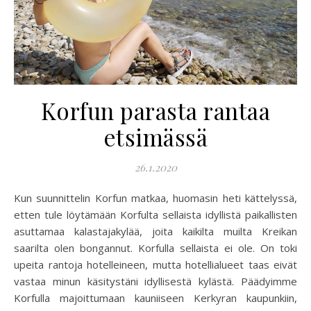
Korfun parasta rantaa
etsimässä
26.1.2020
Kun suunnittelin Korfun matkaa, huomasin heti kättelyssä,
etten tule löytämään Korfulta sellaista idyllistä paikallisten
asuttamaa kalastajakylää, joita kaikilta muilta Kreikan
saarilta olen bongannut. Korfulla sellaista ei ole. On toki
upeita rantoja hotelleineen, mutta hotellialueet taas eivät
vastaa minun käsitystäni idyllisestä kylästä. Päädyimme
Korfulla majoittumaan kauniiseen Kerkyran kaupunkiin,