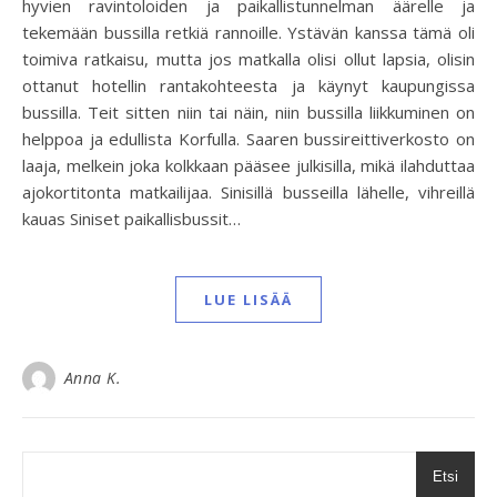
hyvien ravintoloiden ja paikallistunnelman äärelle ja
tekemään bussilla retkiä rannoille. Ystävän kanssa tämä oli
toimiva ratkaisu, mutta jos matkalla olisi ollut lapsia, olisin
ottanut hotellin rantakohteesta ja käynyt kaupungissa
bussilla. Teit sitten niin tai näin, niin bussilla liikkuminen on
helppoa ja edullista Korfulla. Saaren bussireittiverkosto on
laaja, melkein joka kolkkaan pääsee julkisilla, mikä ilahduttaa
ajokortitonta matkailijaa. Sinisillä busseilla lähelle, vihreillä
kauas Siniset paikallisbussit…
LUE LISÄÄ
Anna K.
Etsi