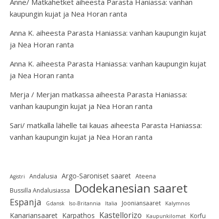
Anne/ Matkahetket
aiheesta
Parasta Haniassa: vanhan
kaupungin kujat ja Nea Horan ranta
Anna K.
aiheesta
Parasta Haniassa: vanhan kaupungin kujat
ja Nea Horan ranta
Anna K.
aiheesta
Parasta Haniassa: vanhan kaupungin kujat
ja Nea Horan ranta
Merja / Merjan matkassa
aiheesta
Parasta Haniassa:
vanhan kaupungin kujat ja Nea Horan ranta
Sari/ matkalla lähelle tai kauas
aiheesta
Parasta Haniassa:
vanhan kaupungin kujat ja Nea Horan ranta
Argo-Saroniset saaret
Andalusia
Ateena
Agistri
Dodekanesian saaret
Bussilla Andalusiassa
Espanja
Jooniansaaret
Gdansk
Iso-Britannia
Italia
Kalymnos
Kastellorizo
Kanariansaaret
Karpathos
Korfu
Kaupunkilomat