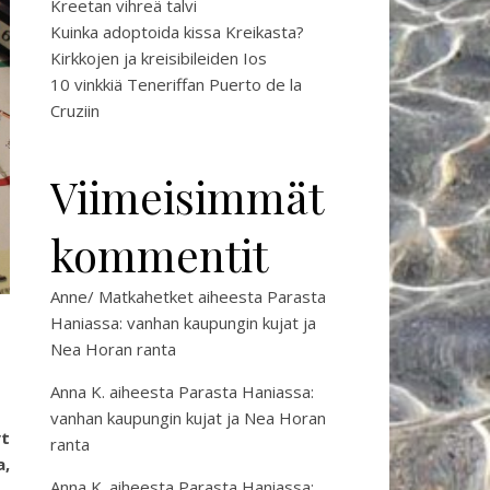
Kreetan vihreä talvi
Kuinka adoptoida kissa Kreikasta?
Kirkkojen ja kreisibileiden Ios
10 vinkkiä Teneriffan Puerto de la
Cruziin
Viimeisimmät
kommentit
Anne/ Matkahetket
aiheesta
Parasta
Haniassa: vanhan kaupungin kujat ja
Nea Horan ranta
Anna K.
aiheesta
Parasta Haniassa:
vanhan kaupungin kujat ja Nea Horan
yt
ranta
a,
Anna K.
aiheesta
Parasta Haniassa: