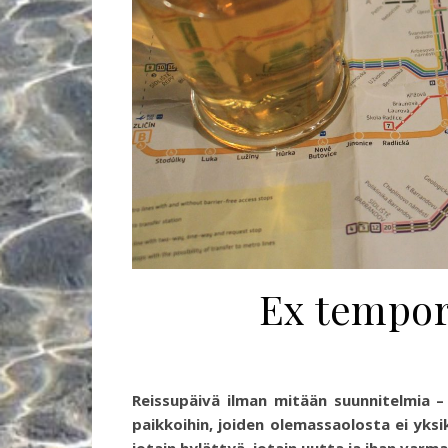
Ex tempor
Reissupäivä ilman mitään suunnitelmia – 
paikkoihin, joiden olemassaolosta ei yksi