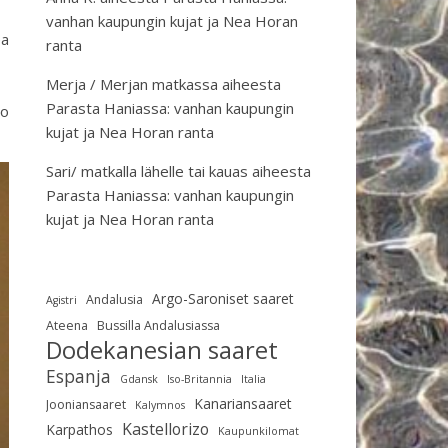
vanhan kaupungin kujat ja Nea Horan
ea
ranta
Merja / Merjan matkassa
aiheesta
Parasta Haniassa: vanhan kaupungin
jo
kujat ja Nea Horan ranta
Sari/ matkalla lähelle tai kauas
aiheesta
Parasta Haniassa: vanhan kaupungin
kujat ja Nea Horan ranta
Argo-Saroniset saaret
Andalusia
Agistri
Ateena
Bussilla Andalusiassa
Dodekanesian saaret
Espanja
Gdansk
Iso-Britannia
Italia
Kanariansaaret
Jooniansaaret
Kalymnos
Kastellorizo
Karpathos
Kaupunkilomat