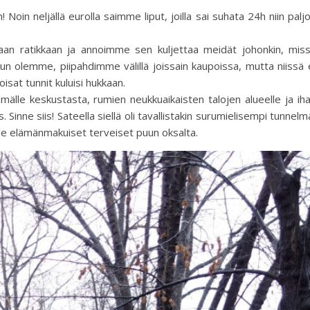
Noin neljällä eurolla saimme liput, joilla sai suhata 24h niin palj
n ratikkaan ja annoimme sen kuljettaa meidät johonkin, mis
kun olemme, piipahdimme välillä joissain kaupoissa, mutta niissä 
loisat tunnit kuluisi hukkaan.
älle keskustasta, rumien neukkuaikaisten talojen alueelle ja ih
inne siis! Sateella siellä oli tavallistakin surumielisempi tunnelm
ille elämänmakuiset terveiset puun oksalta.