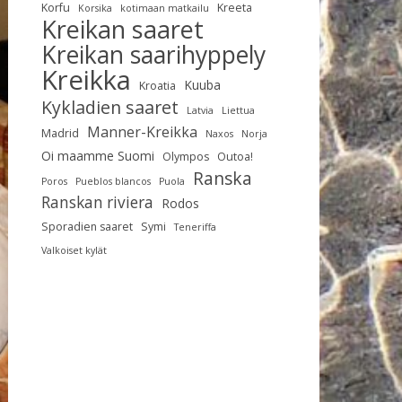
Korfu
Kreeta
Korsika
kotimaan matkailu
Kreikan saaret
Kreikan saarihyppely
Kreikka
Kuuba
Kroatia
Kykladien saaret
Latvia
Liettua
Manner-Kreikka
Madrid
Naxos
Norja
Oi maamme Suomi
Olympos
Outoa!
Ranska
Poros
Pueblos blancos
Puola
Ranskan riviera
Rodos
Sporadien saaret
Symi
Teneriffa
Valkoiset kylät