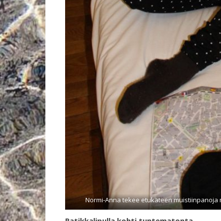
Normi-Anna tekee etukäteen muistiinpanoja mie
Ratikkalipulla kohti tuntematonta