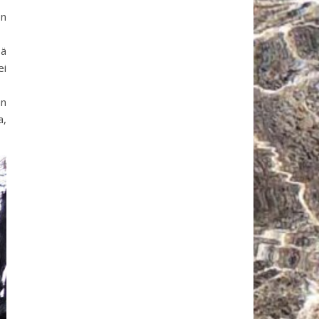
on
sä
ei
an
a,