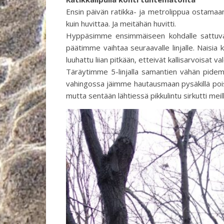
Ensin päivän ratikka- ja metrolippua ostamaan! 
kuin huvittaa. Ja meitähän huvitti.
Hyppäsimme ensimmäiseen kohdalle sattuvaa
päätimme vaihtaa seuraavalle linjalle. Naisia 
luuhattu liian pitkään, etteivät kallisarvoisat va
Täräytimme 5-linjalla samantien vähän pidemm
vahingossa jäimme hautausmaan pysäkillä pois. S
mutta sentään lähtiessä pikkulintu sirkutti me