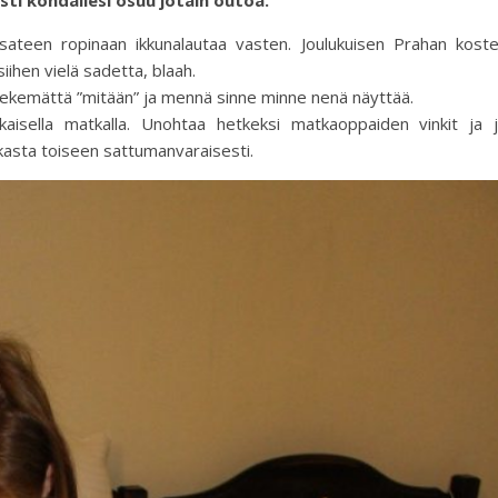
asti kohdallesi osuu jotain outoa.
ateen ropinaan ikkunalautaa vasten. Joulukuisen Prahan kost
siihen vielä sadetta, blaah.
a tekemättä ”mitään” ja mennä sinne minne nenä näyttää.
okaisella matkalla. Unohtaa hetkeksi matkaoppaiden vinkit ja 
kasta toiseen sattumanvaraisesti.