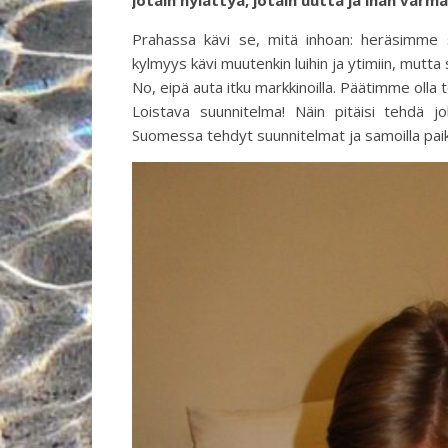
jotain hylättyä, jotain uutta ja ihan varm
Prahassa kävi se, mitä inhoan: heräsimme s
kylmyys kävi muutenkin luihin ja ytimiin, mutta 
No, eipä auta itku markkinoilla. Päätimme oll
Loistava suunnitelma! Näin pitäisi tehdä j
Suomessa tehdyt suunnitelmat ja samoilla pai