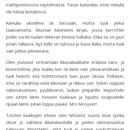
mahtipontisesta näytelmästä. Tiesin kuitenkin, ettei minulla
ole hätää kivitalossa.
Aamulla ukonilma oli tiessään, mutta tuuli jatkui
taukoamatta. Muistan lukeneeni kirjan, jossa kerrottiin
jonkin sortin tuulen tekevän ihmisiä hulluiksi. Ehkä se on juuri
jotain tällaista. Nyt kello on tulossa jo kuusi illalla, mutta tuuli
vain jatkuu piinaavana.
Olen joutunut virittämään ikkunaluukkuhin erilaisia naru- ja
kiviviritelmiä, yksi luukku kun oli kiinni vain yläsaranoiltaan ja
tuuli heilutti sitä holtittomasti kuin puun oksaa. Pelkäsin,
että se tärähtää vielä ikkunaan ja rikkoo sen. Sidoin reppuni
vakiovarusteen, pyykkinarun, luukun ympärille, kieputtelin
sen sitten kiinni toiseen luukkuun ja lopulta sisäpuolelle
ripaan kiinni. Johan loppui pauke. Mrs McGyver!
Toisten luukkujen eteen olen laittanut suuria kiviä (jotka
olivat jo valmiina ikkunalaudoilla ja joiden olemassaoloa
tullessani ihmettelin), että tuuli ei pääse paukuttamaan