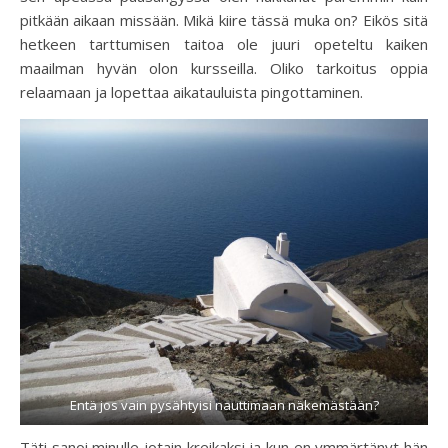
pitkään aikaan missään. Mikä kiire tässä muka on? Eikös sitä
hetkeen tarttumisen taitoa ole juuri opeteltu kaiken
maailman hyvän olon kursseilla. Oliko tarkoitus oppia
relaamaan ja lopettaa aikatauluista pingottaminen.
Entä jos vain pysähtyisi nauttimaan näkemästään?
Täti sanoi minulle jotain kreikaksi ja kun en ymmärtänyt hän