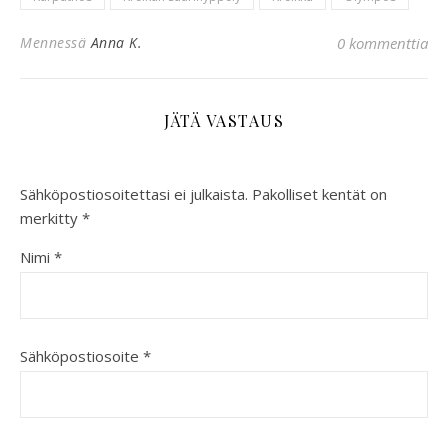
Mennessä
Anna K.
0 kommenttia
JÄTÄ VASTAUS
Sähköpostiosoitettasi ei julkaista.
Pakolliset kentät on
merkitty
*
Nimi
*
Sähköpostiosoite
*