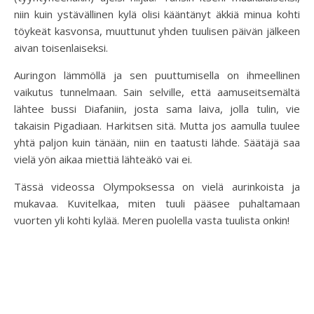
niin kuin ystävällinen kylä olisi kääntänyt äkkiä minua kohti
töykeät kasvonsa, muuttunut yhden tuulisen päivän jälkeen
aivan toisenlaiseksi.
Auringon lämmöllä ja sen puuttumisella on ihmeellinen
vaikutus tunnelmaan. Sain selville, että aamuseitsemältä
lähtee bussi Diafaniin, josta sama laiva, jolla tulin, vie
takaisin Pigadiaan. Harkitsen sitä. Mutta jos aamulla tuulee
yhtä paljon kuin tänään, niin en taatusti lähde. Säätäjä saa
vielä yön aikaa miettiä lähteäkö vai ei.
Tässä videossa Olympoksessa on vielä aurinkoista ja
mukavaa. Kuvitelkaa, miten tuuli pääsee puhaltamaan
vuorten yli kohti kylää. Meren puolella vasta tuulista onkin!