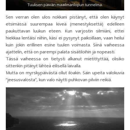
Tuulisen päivän maailmanlopun tunnelma.
Sen verran olen ulos nokkani pistänyt, että olen käynyt
etsimässä suurempaa kiveä (menestyksettä) edelleen
paukuttavan luukun eteen. Kun varjostin silmiäni, ettei
hiekkaa lentäisi niihin, käsi ei pysynyt paikoillaan, vaan heilui
kuin jokin erillinen esine tuulen voimasta. Siinä vaiheessa
ajattelin, että on parempi palata sisätiloihin ja nopeasti.
Tässä vaiheessa on tietysti alkanut mietittyttää, olisiko
sittenkin pitänyt lähteä eilisellä laivalla.
Mutta on myrskypäivästä ollut iloakin. Sain upeita valokuvia
”jeesusvalosta”, kun valo näytti puhkovan pilviin reikiä.