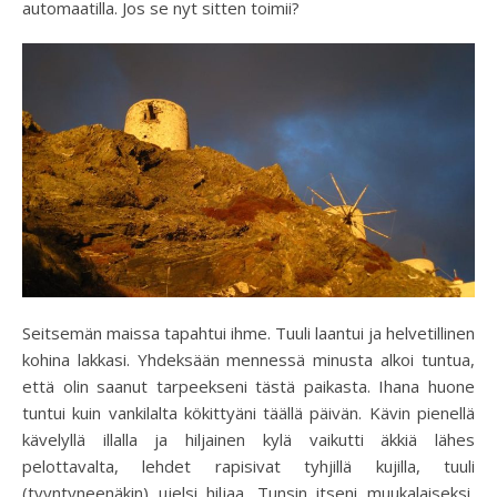
automaatilla. Jos se nyt sitten toimii?
Seitsemän maissa tapahtui ihme. Tuuli laantui ja helvetillinen
kohina lakkasi. Yhdeksään mennessä minusta alkoi tuntua,
että olin saanut tarpeekseni tästä paikasta. Ihana huone
tuntui kuin vankilalta kökittyäni täällä päivän. Kävin pienellä
kävelyllä illalla ja hiljainen kylä vaikutti äkkiä lähes
pelottavalta, lehdet rapisivat tyhjillä kujilla, tuuli
(tyyntyneenäkin) ujelsi hiljaa. Tunsin itseni muukalaiseksi,