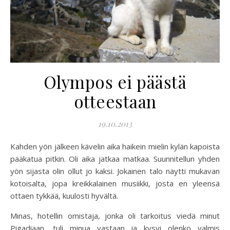
Olympos ei päästä
otteestaan
19.10.2013
Kahden yön jälkeen kävelin aika haikein mielin kylän kapoista
pääkatua pitkin. Oli aika jatkaa matkaa. Suunnitellun yhden
yön sijasta olin ollut jo kaksi. Jokainen talo näytti mukavan
kotoisalta, jopa kreikkalainen musiikki, josta en yleensä
ottaen tykkää, kuulosti hyvältä.
Minas, hotellin omistaja, jonka oli tarkoitus viedä minut
Pigadiaan, tuli minua vastaan ja kysyi olenko valmis