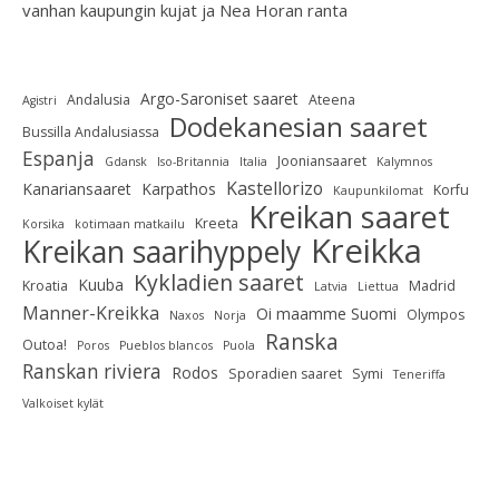
vanhan kaupungin kujat ja Nea Horan ranta
Argo-Saroniset saaret
Andalusia
Ateena
Agistri
Dodekanesian saaret
Bussilla Andalusiassa
Espanja
Jooniansaaret
Gdansk
Iso-Britannia
Italia
Kalymnos
Kastellorizo
Kanariansaaret
Karpathos
Korfu
Kaupunkilomat
Kreikan saaret
Kreeta
Korsika
kotimaan matkailu
Kreikka
Kreikan saarihyppely
Kykladien saaret
Kuuba
Kroatia
Madrid
Latvia
Liettua
Manner-Kreikka
Oi maamme Suomi
Olympos
Naxos
Norja
Ranska
Outoa!
Poros
Pueblos blancos
Puola
Ranskan riviera
Rodos
Sporadien saaret
Symi
Teneriffa
Valkoiset kylät