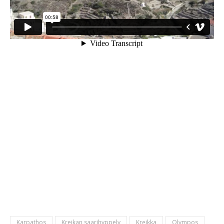
Karpathos
Kreikan saarihyppely
Kreikka
Olympos