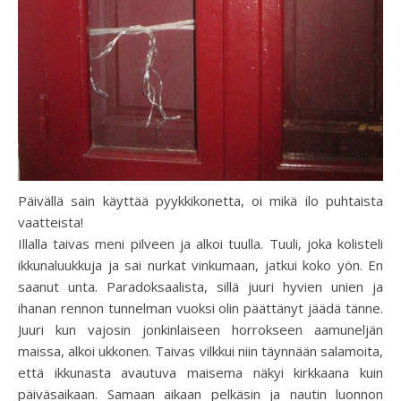
Päivällä sain käyttää pyykkikonetta, oi mikä ilo puhtaista
vaatteista!
Illalla taivas meni pilveen ja alkoi tuulla. Tuuli, joka kolisteli
ikkunaluukkuja ja sai nurkat vinkumaan, jatkui koko yön. En
saanut unta. Paradoksaalista, sillä juuri hyvien unien ja
ihanan rennon tunnelman vuoksi olin päättänyt jäädä tänne.
Juuri kun vajosin jonkinlaiseen horrokseen aamuneljän
maissa, alkoi ukkonen. Taivas vilkkui niin täynnään salamoita,
että ikkunasta avautuva maisema näkyi kirkkaana kuin
päiväsaikaan. Samaan aikaan pelkäsin ja nautin luonnon