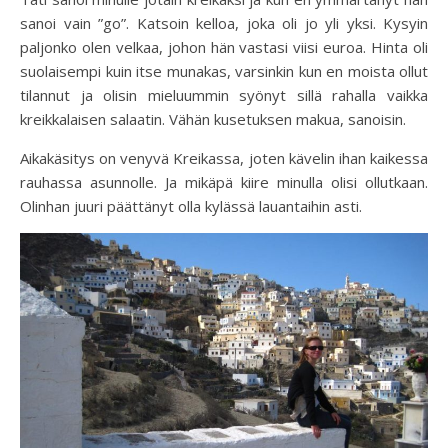
sanoi vain ”go”. Katsoin kelloa, joka oli jo yli yksi. Kysyin
paljonko olen velkaa, johon hän vastasi viisi euroa. Hinta oli
suolaisempi kuin itse munakas, varsinkin kun en moista ollut
tilannut ja olisin mieluummin syönyt sillä rahalla vaikka
kreikkalaisen salaatin. Vähän kusetuksen makua, sanoisin.
Aikakäsitys on venyvä Kreikassa, joten kävelin ihan kaikessa
rauhassa asunnolle. Ja mikäpä kiire minulla olisi ollutkaan.
Olinhan juuri päättänyt olla kylässä lauantaihin asti.