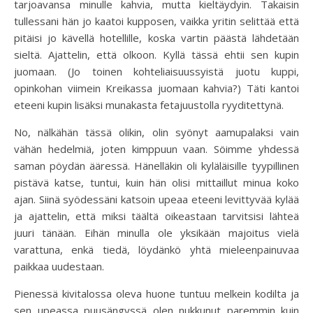
tarjoavansa minulle kahvia, mutta kieltäydyin. Takaisin
tullessani hän jo kaatoi kupposen, vaikka yritin selittää että
pitäisi jo kävellä hotellille, koska vartin päästä lähdetään
sieltä. Ajattelin, että olkoon. Kyllä tässä ehtii sen kupin
juomaan. (Jo toinen kohteliaisuussyistä juotu kuppi,
opinkohan viimein Kreikassa juomaan kahvia?) Täti kantoi
eteeni kupin lisäksi munakasta fetajuustolla ryyditettynä.
No, nälkähän tässä olikin, olin syönyt aamupalaksi vain
vähän hedelmiä, joten kimppuun vaan. Söimme yhdessä
saman pöydän ääressä. Hänelläkin oli kyläläisille tyypillinen
pistävä katse, tuntui, kuin hän olisi mittaillut minua koko
ajan. Siinä syödessäni katsoin upeaa eteeni levittyvää kylää
ja ajattelin, että miksi täältä oikeastaan tarvitsisi lähteä
juuri tänään. Eihän minulla ole yksikään majoitus vielä
varattuna, enkä tiedä, löydänkö yhtä mieleenpainuvaa
paikkaa uudestaan.
Pienessä kivitalossa oleva huone tuntuu melkein kodilta ja
sen upeassa puusängyssä olen nukkunut paremmin kuin