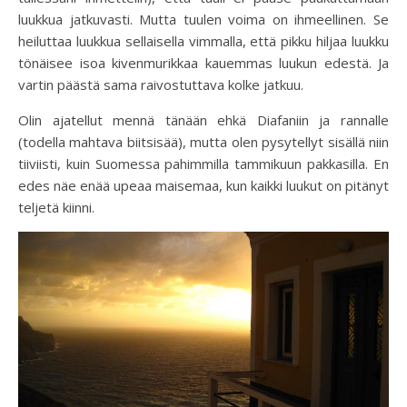
luukkua jatkuvasti. Mutta tuulen voima on ihmeellinen. Se
heiluttaa luukkua sellaisella vimmalla, että pikku hiljaa luukku
tönäisee isoa kivenmurikkaa kauemmas luukun edestä. Ja
vartin päästä sama raivostuttava kolke jatkuu.
Olin ajatellut mennä tänään ehkä Diafaniin ja rannalle
(todella mahtava biitsisää), mutta olen pysytellyt sisällä niin
tiiviisti, kuin Suomessa pahimmilla tammikuun pakkasilla. En
edes näe enää upeaa maisemaa, kun kaikki luukut on pitänyt
teljetä kiinni.