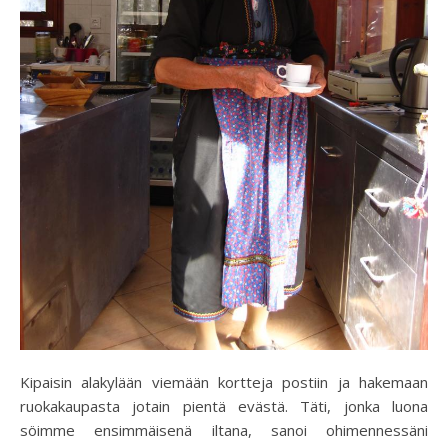
Kipaisin alakylään viemään kortteja postiin ja hakemaan
ruokakaupasta jotain pientä evästä. Täti, jonka luona
söimme ensimmäisenä iltana, sanoi ohimennessäni