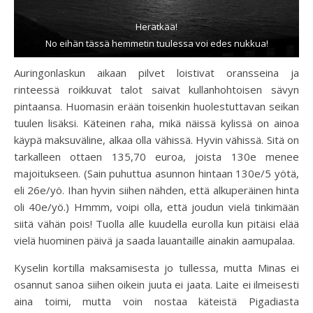
Herätkää!
No eihän tässä hemmetin tuulessa voi edes nukkua!
Auringonlaskun aikaan pilvet loistivat oransseina ja
rinteessä roikkuvat talot saivat kullanhohtoisen sävyn
pintaansa.
Huomasin erään toisenkin huolestuttavan seikan
tuulen lisäksi. Käteinen raha, mikä näissä kylissä on ainoa
käypä maksuväline, alkaa olla vähissä. Hyvin vähissä. Sitä on
tarkalleen ottaen 135,70 euroa, joista 130e menee
majoitukseen. (Sain puhuttua asunnon hintaan 130e/5 yötä,
eli 26e/yö. Ihan hyvin siihen nähden, että alkuperäinen hinta
oli 40e/yö.) Hmmm, voipi olla, että joudun vielä tinkimään
siitä vähän pois! Tuolla alle kuudella eurolla kun pitäisi elää
vielä huominen päivä ja saada lauantaille ainakin aamupalaa.
Kyselin kortilla maksamisesta jo tullessa, mutta Minas ei
osannut sanoa siihen oikein juuta ei jaata. Laite ei ilmeisesti
aina toimi, mutta voin nostaa käteistä Pigadiasta