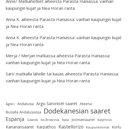
Anne/ Matkahetket
aiheesta
Parasta Haniassa: vanhan
kaupungin kujat ja Nea Horan ranta
Anna K.
aiheesta
Parasta Haniassa: vanhan kaupungin kujat
ja Nea Horan ranta
Anna K.
aiheesta
Parasta Haniassa: vanhan kaupungin kujat
ja Nea Horan ranta
Merja / Merjan matkassa
aiheesta
Parasta Haniassa:
vanhan kaupungin kujat ja Nea Horan ranta
Sari/ matkalla lähelle tai kauas
aiheesta
Parasta Haniassa:
vanhan kaupungin kujat ja Nea Horan ranta
Argo-Saroniset saaret
Andalusia
Ateena
Agistri
Dodekanesian saaret
Bussilla Andalusiassa
Espanja
Jooniansaaret
Gdansk
Iso-Britannia
Italia
Kalymnos
Kastellorizo
Kanariansaaret
Karpathos
Korfu
Kaupunkilomat