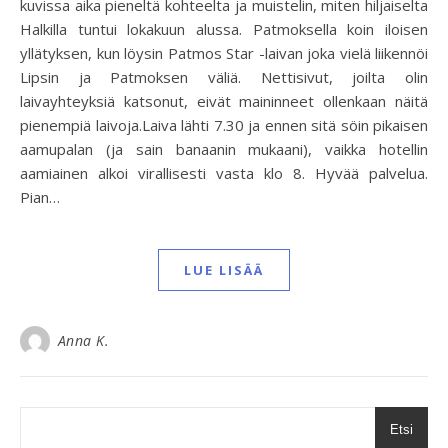
kuvissa aika pieneltä kohteelta ja muistelin, miten hiljaiselta
Halkilla tuntui lokakuun alussa. Patmoksella koin iloisen
yllätyksen, kun löysin Patmos Star -laivan joka vielä liikennöi
Lipsin ja Patmoksen väliä. Nettisivut, joilta olin
laivayhteyksiä katsonut, eivät maininneet ollenkaan näitä
pienempiä laivoja.Laiva lähti 7.30 ja ennen sitä söin pikaisen
aamupalan (ja sain banaanin mukaani), vaikka hotellin
aamiainen alkoi virallisesti vasta klo 8. Hyvää palvelua.
Pian…
LUE LISÄÄ
Anna K.
Etsi