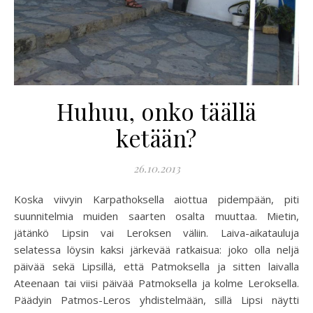
Huhuu, onko täällä
ketään?
26.10.2013
Koska viivyin Karpathoksella aiottua pidempään, piti
suunnitelmia muiden saarten osalta muuttaa. Mietin,
jätänkö Lipsin vai Leroksen väliin. Laiva-aikatauluja
selatessa löysin kaksi järkevää ratkaisua: joko olla neljä
päivää sekä Lipsillä, että Patmoksella ja sitten laivalla
Ateenaan tai viisi päivää Patmoksella ja kolme Leroksella.
Päädyin Patmos-Leros yhdistelmään, sillä Lipsi näytti