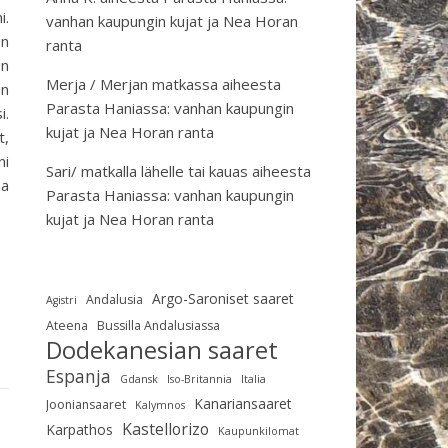
i.
vanhan kaupungin kujat ja Nea Horan
en
ranta
on
Merja / Merjan matkassa
aiheesta
an
Parasta Haniassa: vanhan kaupungin
i.
kujat ja Nea Horan ranta
t,
ni
Sari/ matkalla lähelle tai kauas
aiheesta
aa
Parasta Haniassa: vanhan kaupungin
kujat ja Nea Horan ranta
Argo-Saroniset saaret
Andalusia
Agistri
Ateena
Bussilla Andalusiassa
Dodekanesian saaret
Espanja
Gdansk
Iso-Britannia
Italia
Kanariansaaret
Jooniansaaret
Kalymnos
Kastellorizo
Karpathos
Kaupunkilomat