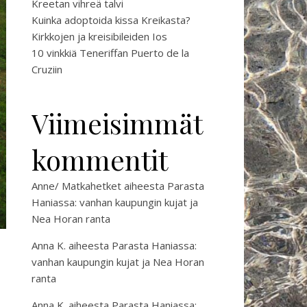
Kreetan vihreä talvi
Kuinka adoptoida kissa Kreikasta?
Kirkkojen ja kreisibileiden Ios
10 vinkkiä Teneriffan Puerto de la
Cruziin
Viimeisimmät
kommentit
Anne/ Matkahetket
aiheesta
Parasta
Haniassa: vanhan kaupungin kujat ja
Nea Horan ranta
Anna K.
aiheesta
Parasta Haniassa:
vanhan kaupungin kujat ja Nea Horan
ranta
Anna K.
aiheesta
Parasta Haniassa: