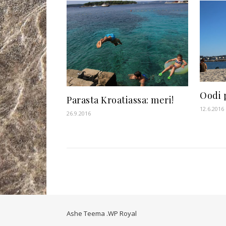
Oodi 
Parasta Kroatiassa: meri!
12.6.2016
26.9.2016
Ashe Teema
.
WP Royal