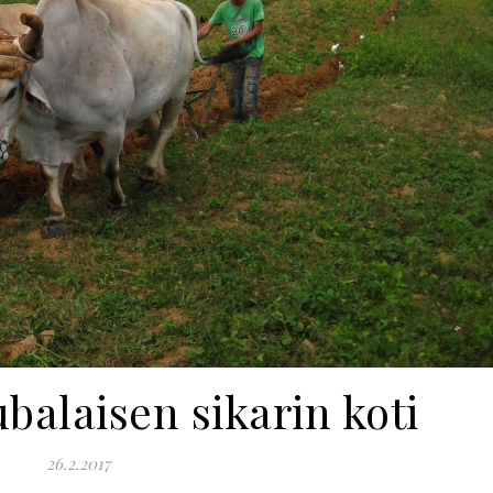
balaisen sikarin koti
26.2.2017