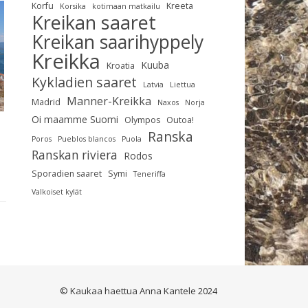
Korfu
Kreeta
Korsika
kotimaan matkailu
Kreikan saaret
Kreikan saarihyppely
Kreikka
Kuuba
Kroatia
Kykladien saaret
Latvia
Liettua
Manner-Kreikka
Madrid
Naxos
Norja
Oi maamme Suomi
Olympos
Outoa!
Ranska
Poros
Pueblos blancos
Puola
Ranskan riviera
Rodos
Sporadien saaret
Symi
Teneriffa
Valkoiset kylät
© Kaukaa haettua Anna Kantele 2024