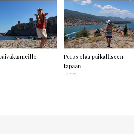
päiväkänneille
Poros elää paikalliseen
tapaan
3.3.2019