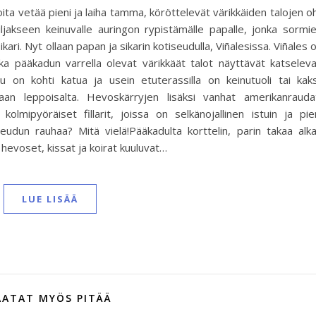
ta vetää pieni ja laiha tamma, köröttelevät värikkäiden talojen oh
iljakseen keinuvalle auringon rypistämälle papalle, jonka sormi
kari. Nyt ollaan papan ja sikarin kotiseudulla, Viñalesissa. Viñales 
ka pääkadun varrella olevat värikkäät talot näyttävät katselev
vu on kohti katua ja usein etuterassilla on keinutuoli tai kaks
an leppoisalta. Hevoskärryjen lisäksi vanhat amerikanrauda
kolmipyöräiset fillarit, joissa on selkänojallinen istuin ja pie
eudun rauhaa? Mitä vielä!Pääkadulta korttelin, parin takaa alk
evoset, kissat ja koirat kuuluvat…
LUE LISÄÄ
AATAT MYÖS PITÄÄ