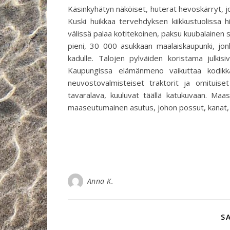
Käsinkyhätyn näköiset, huterat hevoskärryt, joi
Kuski huikkaa tervehdyksen kiikkustuolissa h
välissä palaa kotitekoinen, paksu kuubalainen si
pieni, 30 000 asukkaan maalaiskaupunki, jon
kadulle. Talojen pylväiden koristama julkisi
Kaupungissa elämänmeno vaikuttaa kodikka
neuvostovalmisteiset traktorit ja omituiset 
tavaralava, kuuluvat täällä katukuvaan. Maas
maaseutumainen asutus, johon possut, kanat, h
Anna K.
S