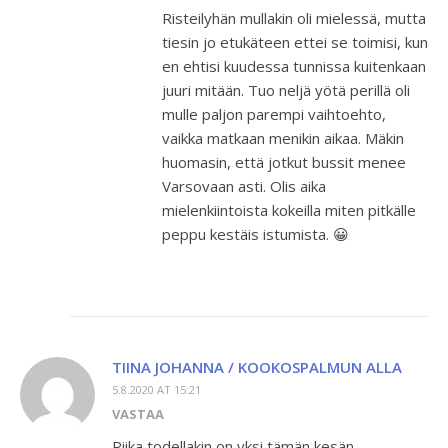
Risteilyhän mullakin oli mielessä, mutta
tiesin jo etukäteen ettei se toimisi, kun
en ehtisi kuudessa tunnissa kuitenkaan
juuri mitään. Tuo neljä yötä perillä oli
mulle paljon parempi vaihtoehto,
vaikka matkaan menikin aikaa. Mäkin
huomasin, että jotkut bussit menee
Varsovaan asti. Olis aika
mielenkiintoista kokeilla miten pitkälle
peppu kestäis istumista. 😀
TIINA JOHANNA / KOOKOSPALMUN ALLA
5.8.2020 AT 15:21
VASTAA
Riika todellakin on yksi tämän kesän