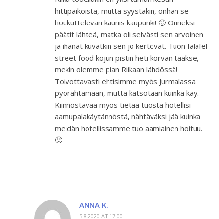
hittipaikoista, mutta syystäkin, onhan se
houkuttelevan kaunis kaupunki! 🙂 Onneksi
päätit lähteä, matka oli selvästi sen arvoinen
ja ihanat kuvatkin sen jo kertovat. Tuon falafel
street food kojun pistin heti korvan taakse,
mekin olemme pian Riikaan lähdössä!
Toivottavasti ehtisimme myös Jurmalassa
pyörähtämään, mutta katsotaan kuinka käy.
Kiinnostavaa myös tietää tuosta hotellisi
aamupalakäytännöstä, nähtäväksi jää kuinka
meidän hotellissamme tuo aamiainen hoituu.
🙂
ANNA K.
5.8.2020 AT 17:00