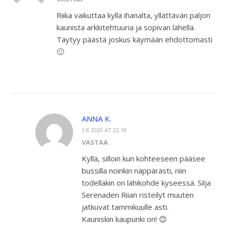
Riika vaikuttaa kyllä ihanalta, yllättävän paljon
kaunista arkkitehtuuria ja sopivan lähellä.
Täytyy päästä joskus käymään ehdottomasti
🙂
ANNA K.
3.8.2020 AT 22:18
VASTAA
Kyllä, silloin kun kohteeseen pääsee
bussilla noinkin näppärästi, niin
todellakin on lähikohde kyseessä. Silja
Serenaden Riian risteilyt muuten
jatkuvat tammikuulle asti.
Kauniskin kaupunki on! 😊