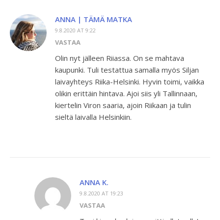
ANNA | TÄMÄ MATKA
9.8.2020 AT 9:22
VASTAA
Olin nyt jälleen Riiassa. On se mahtava
kaupunki. Tuli testattua samalla myös Siljan
laivayhteys Riika-Helsinki. Hyvin toimi, vaikka
olikin erittäin hintava. Ajoi siis yli Tallinnaan,
kiertelin Viron saaria, ajoin Riikaan ja tulin
sieltä laivalla Helsinkiin.
ANNA K.
9.8.2020 AT 19:23
VASTAA