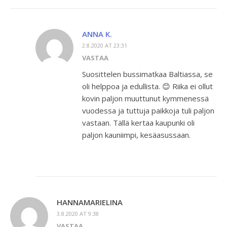
ANNA K.
2.8.2020 AT 23:31
VASTAA
Suosittelen bussimatkaa Baltiassa, se
oli helppoa ja edullista. 😊 Riika ei ollut
kovin paljon muuttunut kymmenessä
vuodessa ja tuttuja paikkoja tuli paljon
vastaan. Tällä kertaa kaupunki oli
paljon kauniimpi, kesäasussaan.
HANNAMARIELINA
3.8.2020 AT 9:38
VASTAA