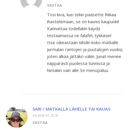
VASTAA
Tosi kiva, kun tekin pääsette Riikaa
ihastelemaan, se on kaunis kaupunki!
Kannattaa todellakin käydä
testaamassa se falafel, tykkäsin!
Itse oikeastaan lähdin koko matkalle
Jurmalan rantojen ja puutalojen vuoksi,
joten älkää jättäkö väliin. Junat menee
näppärästi puolessa tunnissa ja
hintakin vain alle 3e menopaluu.
SARI / MATKALLA LÄHELLE TAI KAUAS
6.8.2020 AT 20:59
VASTAA