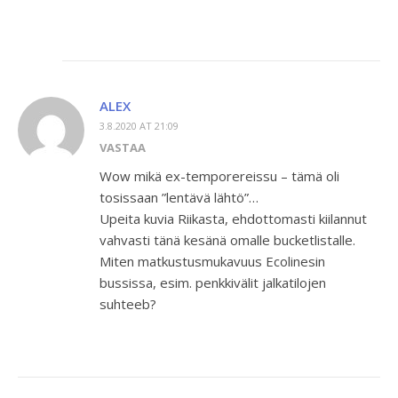
ALEX
3.8.2020 AT 21:09
VASTAA
Wow mikä ex-temporereissu – tämä oli
tosissaan ”lentävä lähtö”…
Upeita kuvia Riikasta, ehdottomasti kiilannut
vahvasti tänä kesänä omalle bucketlistalle.
Miten matkustusmukavuus Ecolinesin
bussissa, esim. penkkivälit jalkatilojen
suhteeb?