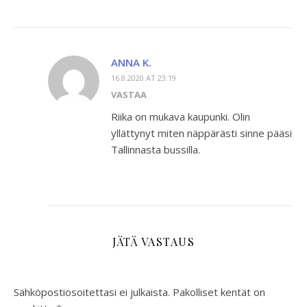
ANNA K.
16.8.2020 AT 23:19
VASTAA
Riika on mukava kaupunki. Olin
yllättynyt miten näppärästi sinne pääsi
Tallinnasta bussilla.
JÄTÄ VASTAUS
Sähköpostiosoitettasi ei julkaista.
Pakolliset kentät on