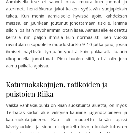
Aamiaisella itse ei saanut ottaa muuta kuin juomat ja
aterimet, henkilökunta jakoi kaiken syötävän suojapleksin
takaa. Kun menin aamiaiselle hyvissä ajoin, kahdeksan
maissa, en juurikaan joutunut jonottamaan tiskille, lähinnä
silloin jos hain myöhemmin jotain lisää. Aamiaiselle ei otettu
kerralla niin paljon ihmisiä kuin normaalisti. Sen vuoksi
ravintolan ulkopuolelle muodostui klo 9-10 pitkä jono, jossa
ihmiset näyttivät tympääntyneiltä kuin pakkasella baarin
ulkopuolella jonottavat. Pidin huolen siitä, että olin joka
aamu paikalla ajoissa.
Katuruokakojujen, ratikoiden ja
puistojen Riika
Vaikka vanhakaupunki on Riian suosituinta aluetta, on myös
Terbatas-kadun alue viihtyisä kauniine jugendtaloineen ja
katuruokakojuineen. Katu oli muutettu kesän ajaksi
kävelykaduksi ja sinne oli ripoteltu kivoja kukkaistutusten