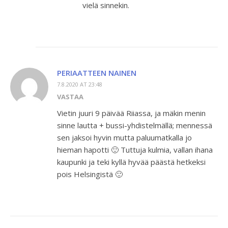
vielä sinnekin.
PERIAATTEEN NAINEN
7.8.2020 AT 23:48
VASTAA
Vietin juuri 9 päivää Riiassa, ja mäkin menin
sinne lautta + bussi-yhdistelmällä; mennessä
sen jaksoi hyvin mutta paluumatkalla jo
hieman hapotti 🙂 Tuttuja kulmia, vallan ihana
kaupunki ja teki kyllä hyvää päästä hetkeksi
pois Helsingistä 🙂