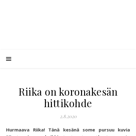
Riika on koronakesän
hittikohde
2.8.2020
Hurmaava Riika! Tänä kesänä some pursuu kuvia