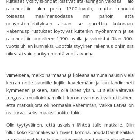
kultaiset yksityiskohdat loistivat ilta-auringon valossa. Talo
rakennettiin alun perin 1300-luvulla, mutta tuhoutui
toisessa maailmansodassa niin pahoin, että
neuvostomiehityksen aikaan se purettiin kokonaan.
Rakennuspiirustukset löytyivät kuitenkin myöhemmin ja se
rakennettiin uudelleen 1990-luvulla ja valmistui Riian 900-
vuotisjuhlien kunniaksi. Goottilaistyylinen rakennus onkin siis
oikeasti vain parikymmentä vuotta vanha.
Viimeisenä, melko harmaana ja koleana aamuna halusin vielä
kerran noille kauniille kujille kävelemään ja kun lähdin heti
kymmenen jälkeen, sain olla lähes yksin. Ei siellä valtavaa
tungosta muulloinkaan ollut, korona varmasti vaikutti siihen,
että matkailijoita oli normaalia vähemmän, vaikka Latvia on
ns. turvalliseksi maaksi luokiteltukin.
Olin tyytyväinen, että uskalsin lähteä tälle matkalle. Olin
ollut koko koronakevään tiiviisti kotona, noudattanut kaikkia
turvallisuusohjeita ja vasta juhannuksen tienoilla olin nähnyt