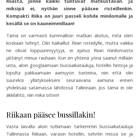
Riiasta, jonne kaikki tuntuvat matkustavan. Ja
miksipä ei, nythän sinne pääsee risteillenkin.
Kompakti Riika on juuri passeli kohde minilomalle ja
kesällä se on kauneimmillaan!
Tämä on varmasti kummallisin matkan aloitus, mitä olen
koskaan tehnyt. Olin haikaillut Riian risteilylle, mutta vaikka
ne olivat loppuunmyytyjä, ei ajatus Riian minilomasta
jättänyt minua rauhaan. Kun en yhtenä yönä saanut millään
unta, aloin googlaamaan bussiaikatauluja, hotellin hintoja ja
lopulta pakkaamaan aamuyön tunteina, niin että olin
suureksi yllätyksekseni seuraavana aamuna ennen
yhdeksää satamassa lähdössä Tallinnaan. Jos tämä ei ole
äkkilähtö, niin mikä sitten!
Riikaan pääsee bussillakin!
Vasta laivalla aloin tutkimaan tarkemmin bussiaikatauluja
Tallinnasta Riikaan, varasin hotellin, selvitin missä se ja