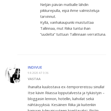
Neljän päivän matkalle lähdin
pikkurepulla, eipä ihme valmisteluja
tarvinnut.
Kyllä, vanhakaupunki muistuttaa
Tallinnaa, mut Riika tuntui ihan
”uudelta” tuttuun Tallinnaan verrattuna.
INDIVUE
9.8.2020 AT 0:36
VASTAA
Ihanalta kuulostava ex-temporereissu sinulla!
Itse kävin Riiassa lopputalvesta ja tykästyin –
bloggasin lennon, hotellin, kahvilat sekä
nähtävyyksiä. Kesäinen Riika jäi kuitenkin
hamaan tulevaisuuteen koettavaksi. Pistin