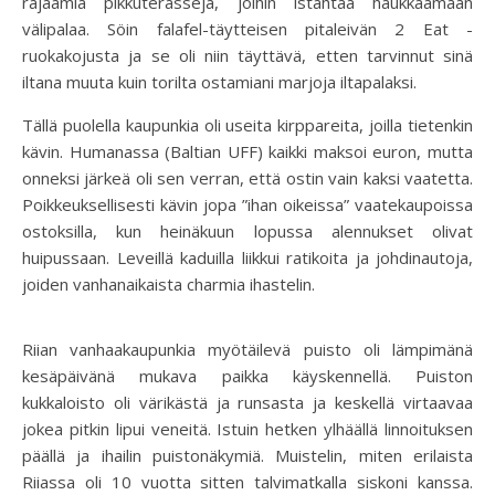
rajaamia pikkuterasseja, joihin istahtaa haukkaamaan
välipalaa. Söin falafel-täytteisen pitaleivän 2 Eat -
ruokakojusta ja se oli niin täyttävä, etten tarvinnut sinä
iltana muuta kuin torilta ostamiani marjoja iltapalaksi.
Tällä puolella kaupunkia oli useita kirppareita, joilla tietenkin
kävin. Humanassa (Baltian UFF) kaikki maksoi euron, mutta
onneksi järkeä oli sen verran, että ostin vain kaksi vaatetta.
Poikkeuksellisesti kävin jopa ”ihan oikeissa” vaatekaupoissa
ostoksilla, kun heinäkuun lopussa alennukset olivat
huipussaan. Leveillä kaduilla liikkui ratikoita ja johdinautoja,
joiden vanhanaikaista charmia ihastelin.
Riian vanhaakaupunkia myötäilevä puisto oli lämpimänä
kesäpäivänä mukava paikka käyskennellä. Puiston
kukkaloisto oli värikästä ja runsasta ja keskellä virtaavaa
jokea pitkin lipui veneitä. Istuin hetken ylhäällä linnoituksen
päällä ja ihailin puistonäkymiä. Muistelin, miten erilaista
Riiassa oli 10 vuotta sitten talvimatkalla siskoni kanssa.