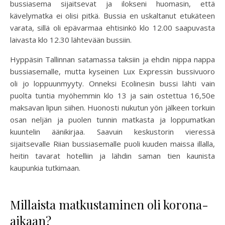
bussiasema sijaitsevat ja ilokseni huomasin, että
kävelymatka ei olisi pitkä. Bussia en uskaltanut etukäteen
varata, sillä oli epävarmaa ehtisinkö klo 12.00 saapuvasta
laivasta klo 12.30 lähtevään bussiin.
Hyppäsin Tallinnan satamassa taksiin ja ehdin nippa nappa
bussiasemalle, mutta kyseinen Lux Expressin bussivuoro
oli jo loppuunmyyty. Onneksi Ecolinesin bussi lähti vain
puolta tuntia myöhemmin klo 13 ja sain ostettua 16,50e
maksavan lipun siihen. Huonosti nukutun yön jälkeen torkuin
osan neljän ja puolen tunnin matkasta ja loppumatkan
kuuntelin äänikirjaa. Saavuin keskustorin vieressä
sijaitsevalle Riian bussiasemalle puoli kuuden maissa illalla,
heitin tavarat hotelliin ja lähdin saman tien kaunista
kaupunkia tutkimaan.
Millaista matkustaminen oli korona-
aikaan?