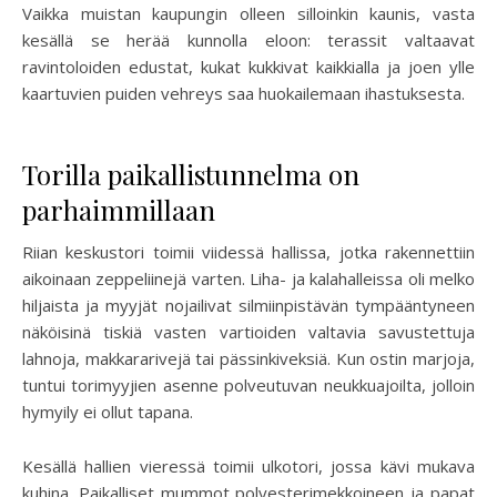
Vaikka muistan kaupungin olleen silloinkin kaunis, vasta
kesällä se herää kunnolla eloon: terassit valtaavat
ravintoloiden edustat, kukat kukkivat kaikkialla ja joen ylle
kaartuvien puiden vehreys saa huokailemaan ihastuksesta.
Torilla paikallistunnelma on
parhaimmillaan
Riian keskustori toimii viidessä hallissa, jotka rakennettiin
aikoinaan zeppeliinejä varten. Liha- ja kalahalleissa oli melko
hiljaista ja myyjät nojailivat silmiinpistävän tympääntyneen
näköisinä tiskiä vasten vartioiden valtavia savustettuja
lahnoja, makkararivejä tai pässinkiveksiä. Kun ostin marjoja,
tuntui torimyyjien asenne polveutuvan neukkuajoilta, jolloin
hymyily ei ollut tapana.
Kesällä hallien vieressä toimii ulkotori, jossa kävi mukava
kuhina. Paikalliset mummot polyesterimekkoineen ja papat