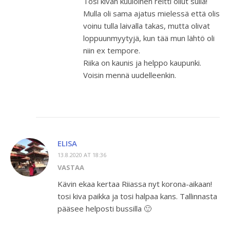
Tosi kivan kuuloinen reitti ollut sulla!
Mulla oli sama ajatus mielessä että olis
voinu tulla laivalla takas, mutta olivat
loppuunmyytyjä, kun tää mun lähtö oli
niin ex tempore.
Riika on kaunis ja helppo kaupunki.
Voisin mennä uudelleenkin.
ELISA
13.8.2020 AT 18:36
VASTAA
Kävin ekaa kertaa Riiassa nyt korona-aikaan!
tosi kiva paikka ja tosi halpaa kans. Tallinnasta
pääsee helposti bussilla 🙂