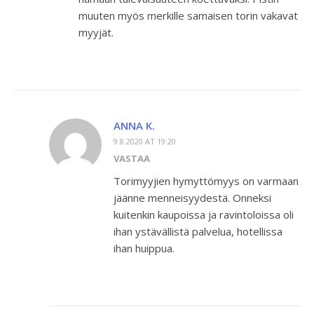
muuten myös merkille samaisen torin vakavat
myyjät.
ANNA K.
9.8.2020 AT 19:20
VASTAA
Torimyyjien hymyttömyys on varmaan
jäänne menneisyydestä. Onneksi
kuitenkin kaupoissa ja ravintoloissa oli
ihan ystävällistä palvelua, hotellissa
ihan huippua.