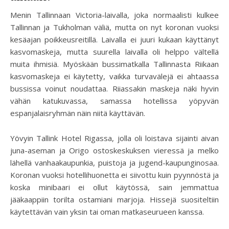
Menin Tallinnaan Victoria-laivalla, joka normaalisti kulkee
Tallinnan ja Tukholman väliä, mutta on nyt koronan vuoksi
kesäajan poikkeusreitillä. Laivalla ei juuri kukaan käyttänyt
kasvomaskeja, mutta suurella laivalla oli helppo vältellä
muita ihmisiä. Myöskään bussimatkalla Tallinnasta Riikaan
kasvomaskeja ei käytetty, vaikka turvavälejä ei ahtaassa
bussissa voinut noudattaa. Riiassakin maskeja näki hyvin
vähän katukuvassa, samassa hotellissa yöpyvän
espanjalaisryhmän näin niitä käyttävän.
Yövyin Tallink Hotel Rigassa, jolla oli loistava sijainti aivan
juna-aseman ja Origo ostoskeskuksen vieressä ja melko
lähellä vanhaakaupunkia, puistoja ja jugend-kaupunginosaa.
Koronan vuoksi hotellihuonetta ei siivottu kuin pyynnöstä ja
koska minibaari ei ollut käytössä, sain jemmattua
jääkaappiin torilta ostamiani marjoja. Hissejä suositeltiin
käytettävän vain yksin tai oman matkaseurueen kanssa.