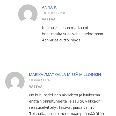
ANNA K.
8.8.2020 AT 23:50
VASTAA
Kun nukkui osan matkaa niin
bussimatka sujui vähän helpommin.
Äänikirjat auttoi myös.
MARIKA /MATKALLA MISSÄ MILLOINKIN
8.8.2020 AT 8:34
VASTAA
No huh, todellinen äkkilähtö! Ja kuulostaa
erittäin onnistuneelta reissulta, vaikkakin
reissuselvittelyt taisivat jäädä vähiin.
Toisaalta, ehkä nimenomaan päämäärätön