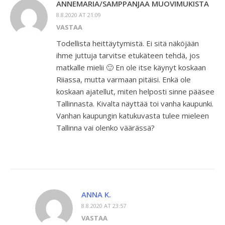
ANNEMARIA/SAMPPANJAA MUOVIMUKISTA
8.8.2020 AT 21:09
VASTAA
Todellista heittäytymistä. Ei sitä näköjään
ihme juttuja tarvitse etukäteen tehdä, jos
matkalle mielii 🙂 En ole itse käynyt koskaan
Riiassa, mutta varmaan pitäisi. Enkä ole
koskaan ajatellut, miten helposti sinne pääsee
Tallinnasta. Kivalta näyttää toi vanha kaupunki.
Vanhan kaupungin katukuvasta tulee mieleen
Tallinna vai olenko väärässä?
ANNA K.
8.8.2020 AT 23:57
VASTAA