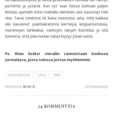
perhettä ja ystäviä. Kun nyt taas töissä kohtaan paljon
ihmisiä, ajattelin ettei matkalla oleminen sen suurempi riski
olisi. Tämä miniloma oli ihana muistutus siitä, mitä kaikkea
olin kaivannut: päämäärätöntä kiertelyä, kirppariostoksia,
mummojen tarkkailua, vanhojen talojen ihastelua ja sitä
tunnetta, että joka nurkan takaa löytyy jotain uutta.
Ps. Riian lisäksi vierailin rannoistaan kuulussa
Jurmalassa, josta tulossa juttua myöhemmin.
Kaupunkilomat
Latvia
Riika
Mennessä
Anna K.
24 Kommentit
24 KOMMENTTIA