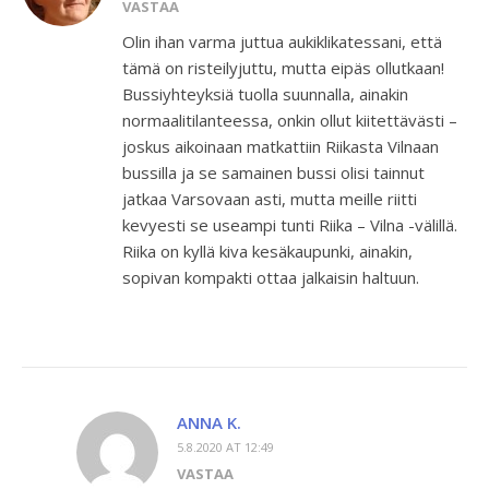
VASTAA
Olin ihan varma juttua aukiklikatessani, että
tämä on risteilyjuttu, mutta eipäs ollutkaan!
Bussiyhteyksiä tuolla suunnalla, ainakin
normaalitilanteessa, onkin ollut kiitettävästi –
joskus aikoinaan matkattiin Riikasta Vilnaan
bussilla ja se samainen bussi olisi tainnut
jatkaa Varsovaan asti, mutta meille riitti
kevyesti se useampi tunti Riika – Vilna -välillä.
Riika on kyllä kiva kesäkaupunki, ainakin,
sopivan kompakti ottaa jalkaisin haltuun.
ANNA K.
5.8.2020 AT 12:49
VASTAA