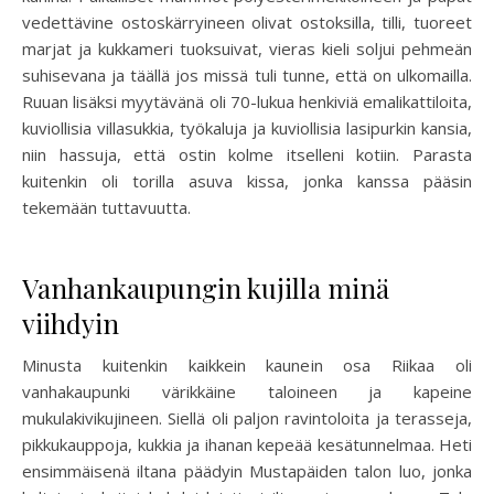
vedettävine ostoskärryineen olivat ostoksilla, tilli, tuoreet
marjat ja kukkameri tuoksuivat, vieras kieli soljui pehmeän
suhisevana ja täällä jos missä tuli tunne, että on ulkomailla.
Ruuan lisäksi myytävänä oli 70-lukua henkiviä emalikattiloita,
kuviollisia villasukkia, työkaluja ja kuviollisia lasipurkin kansia,
niin hassuja, että ostin kolme itselleni kotiin. Parasta
kuitenkin oli torilla asuva kissa, jonka kanssa pääsin
tekemään tuttavuutta.
Vanhankaupungin kujilla minä
viihdyin
Minusta kuitenkin kaikkein kaunein osa Riikaa oli
vanhakaupunki värikkäine taloineen ja kapeine
mukulakivikujineen. Siellä oli paljon ravintoloita ja terasseja,
pikkukauppoja, kukkia ja ihanan kepeää kesätunnelmaa. Heti
ensimmäisenä iltana päädyin Mustapäiden talon luo, jonka