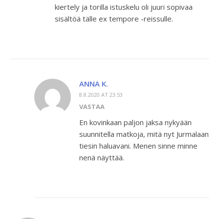
kiertely ja torilla istuskelu oli juuri sopivaa
sisältöä tälle ex tempore -reissulle.
ANNA K.
8.8.2020 AT 23:53
VASTAA
En kovinkaan paljon jaksa nykyään
suunnitella matkoja, mitä nyt Jurmalaan
tiesin haluavani. Menen sinne minne
nenä näyttää.