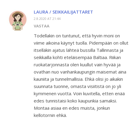
LAURA / SEIKKAILIJATTARET
2.8.2020 AT 21:44
VASTAA
Todellakin on tuntunut, että hyvin moni on
viime aikoina käynyt tuolla. Pidempään on ollut
itselläkin ajatus lähteä bussilla Tallinnasta ja
seikkailla kohti eteläisempää Baltiaa. Riikan
ruokatarjonnasta olen kuullut vain hyvää ja
ovathan nuo vanhankaupungin maisemat aina
kauniita ja tunnelmallisia. Ehkä olisi jo aikakin
suunnata tuonne, omasta visiitistä on jo yli
kymmenen vuotta. Voin kuvitella, etten enää
edes tunnistaisi koko kaupunkia samaksi.
Montaa asiaa en edes muista, jonkun
kellotornin ehkä.