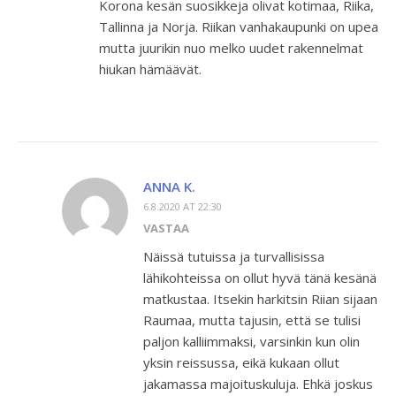
Korona kesän suosikkeja olivat kotimaa, Riika,
Tallinna ja Norja. Riikan vanhakaupunki on upea
mutta juurikin nuo melko uudet rakennelmat
hiukan hämäävät.
ANNA K.
6.8.2020 AT 22:30
VASTAA
Näissä tutuissa ja turvallisissa
lähikohteissa on ollut hyvä tänä kesänä
matkustaa. Itsekin harkitsin Riian sijaan
Raumaa, mutta tajusin, että se tulisi
paljon kalliimmaksi, varsinkin kun olin
yksin reissussa, eikä kukaan ollut
jakamassa majoituskuluja. Ehkä joskus