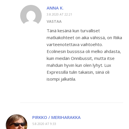
ANNA K.
3.8.2020 AT 22:21
VASTAA
Tänä kesänä kun turvalliset
matkakohteet on aika vähissä, on Riika
varteenotettava vaihtoehto.
Ecolinesin bussissa oli melko ahdasta,
kuin meidän Onnibussit, mutta itse
mahduin hyvin kun olen lyhyt. Lux
Expressillä tulin takaisin, siinä oli
isompi jalkatila.
PIRKKO / MERIHARAKKA
5.8.2020 AT 9:33