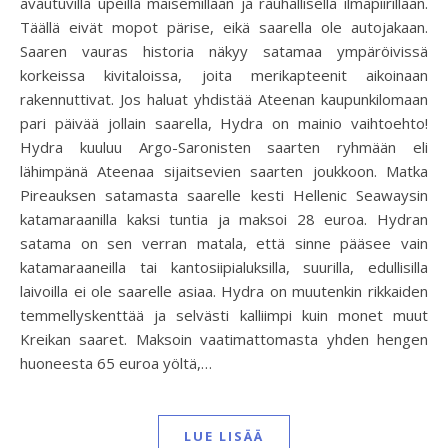
avautuvilla upeilla maisemillaan ja rauhallisella ilmapiirillään.
Täällä eivät mopot pärise, eikä saarella ole autojakaan.
Saaren vauras historia näkyy satamaa ympäröivissä
korkeissa kivitaloissa, joita merikapteenit aikoinaan
rakennuttivat. Jos haluat yhdistää Ateenan kaupunkilomaan
pari päivää jollain saarella, Hydra on mainio vaihtoehto!
Hydra kuuluu Argo-Saronisten saarten ryhmään eli
lähimpänä Ateenaa sijaitsevien saarten joukkoon. Matka
Pireauksen satamasta saarelle kesti Hellenic Seawaysin
katamaraanilla kaksi tuntia ja maksoi 28 euroa. Hydran
satama on sen verran matala, että sinne pääsee vain
katamaraaneilla tai kantosiipialuksilla, suurilla, edullisilla
laivoilla ei ole saarelle asiaa. Hydra on muutenkin rikkaiden
temmellyskenttää ja selvästi kalliimpi kuin monet muut
Kreikan saaret. Maksoin vaatimattomasta yhden hengen
huoneesta 65 euroa yöltä,…
LUE LISÄÄ