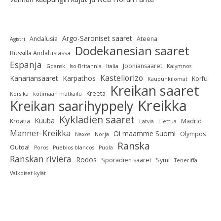
Argo-Saroniset saaret
Andalusia
Ateena
Agistri
Dodekanesian saaret
Bussilla Andalusiassa
Espanja
Jooniansaaret
Gdansk
Iso-Britannia
Italia
Kalymnos
Kastellorizo
Kanariansaaret
Karpathos
Korfu
Kaupunkilomat
Kreikan saaret
Kreeta
Korsika
kotimaan matkailu
Kreikka
Kreikan saarihyppely
Kykladien saaret
Kuuba
Kroatia
Madrid
Latvia
Liettua
Manner-Kreikka
Oi maamme Suomi
Olympos
Naxos
Norja
Ranska
Outoa!
Poros
Pueblos blancos
Puola
Ranskan riviera
Rodos
Sporadien saaret
Symi
Teneriffa
Valkoiset kylät