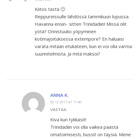
Kiitos tästä 🙂
Reppureissulle lähdössä tammikuun lopussa.
Havanna ensin- sitten Trinidadiin! Missä olit
yötä? Onnistuuko yöpyminen
kotimajoituksessa extempore? En haluaisi
varata mitään etukäteen, kun ei voi olla varma
suunnitelmista. Ja mitä maksoi?
ANNA K.
30.12.2017 AT 17:40
VASTAA
Kiva kun tykkäsit!
Trinidadiin voi olla vaikea päästä
omatoimisesti, bussit on täysiä. Mene