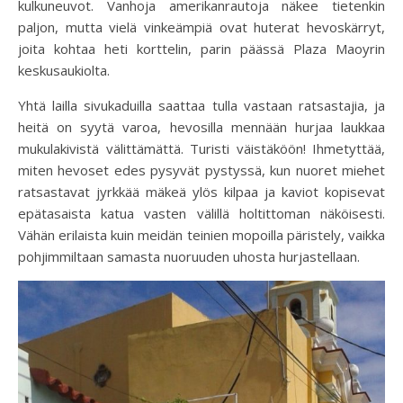
kulkuneuvot. Vanhoja amerikanrautoja näkee tietenkin
paljon, mutta vielä vinkeämpiä ovat huterat hevoskärryt,
joita kohtaa heti korttelin, parin päässä Plaza Maoyrin
keskusaukiolta.
Yhtä lailla sivukaduilla saattaa tulla vastaan ratsastajia, ja
heitä on syytä varoa, hevosilla mennään hurjaa laukkaa
mukulakivistä välittämättä. Turisti väistäköön! Ihmetyttää,
miten hevoset edes pysyvät pystyssä, kun nuoret miehet
ratsastavat jyrkkää mäkeä ylös kilpaa ja kaviot kopisevat
epätasaista katua vasten välillä holtittoman näköisesti.
Vähän erilaista kuin meidän teinien mopoilla päristely, vaikka
pohjimmiltaan samasta nuoruuden uhosta hurjastellaan.