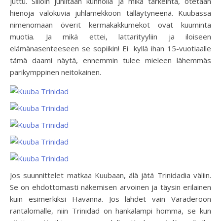
juttu. Silloin juhlitaan kunnolla ja mikä tärkeintä, otetaan
hienoja valokuvia juhlamekkoon tälläytyneenä. Kuubassa
nimenomaan överit kermakakkumekot ovat kuuminta
muotia. Ja mikä ettei, lattarityyliin ja iloiseen
elämänasenteeseen se sopiikin! Ei kyllä ihan 15-vuotiaalle
tämä daami näytä, ennemmin tulee mieleen lähemmäs
parikymppinen neitokainen.
Jos suunnittelet matkaa Kuubaan, älä jätä Trinidadia väliin.
Se on ehdottomasti näkemisen arvoinen ja täysin erilainen
kuin esimerkiksi Havanna. Jos lähdet vain Varaderoon
rantalomalle, niin Trinidad on hankalampi homma, se kun