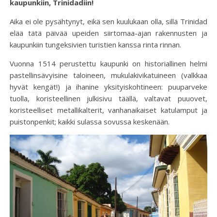
kaupunkiin, Trinidadiin!
Aika ei ole pysähtynyt, eikä sen kuulukaan olla, sillä Trinidad
elää tätä päivää upeiden siirtomaa-ajan rakennusten ja
kaupunkiin tungeksivien turistien kanssa rinta rinnan.
Vuonna 1514 perustettu kaupunki on historiallinen helmi
pastellinsävyisine taloineen, mukulakivikatuineen (valkkaa
hyvät kengät!) ja ihanine yksityiskohtineen: puuparveke
tuolla, koristeellinen julkisivu täällä, valtavat puuovet,
koristeelliset metallikalterit, vanhanaikaiset katulamput ja
puistonpenkit; kaikki sulassa sovussa keskenään.