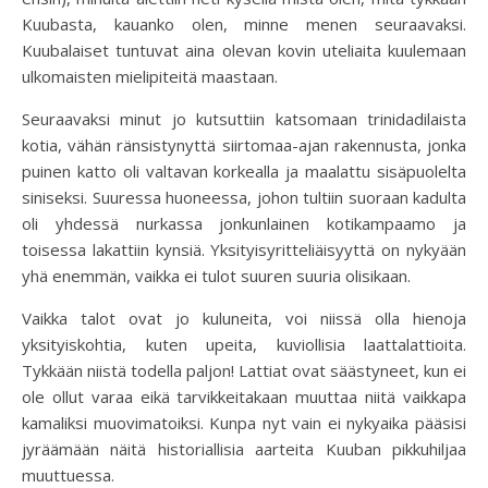
Kuubasta, kauanko olen, minne menen seuraavaksi.
Kuubalaiset tuntuvat aina olevan kovin uteliaita kuulemaan
ulkomaisten mielipiteitä maastaan.
Seuraavaksi minut jo kutsuttiin katsomaan trinidadilaista
kotia, vähän ränsistynyttä siirtomaa-ajan rakennusta, jonka
puinen katto oli valtavan korkealla ja maalattu sisäpuolelta
siniseksi. Suuressa huoneessa, johon tultiin suoraan kadulta
oli yhdessä nurkassa jonkunlainen kotikampaamo ja
toisessa lakattiin kynsiä. Yksityisyritteliäisyyttä on nykyään
yhä enemmän, vaikka ei tulot suuren suuria olisikaan.
Vaikka talot ovat jo kuluneita, voi niissä olla hienoja
yksityiskohtia, kuten upeita, kuviollisia laattalattioita.
Tykkään niistä todella paljon! Lattiat ovat säästyneet, kun ei
ole ollut varaa eikä tarvikkeitakaan muuttaa niitä vaikkapa
kamaliksi muovimatoiksi. Kunpa nyt vain ei nykyaika pääsisi
jyräämään näitä historiallisia aarteita Kuuban pikkuhiljaa
muuttuessa.