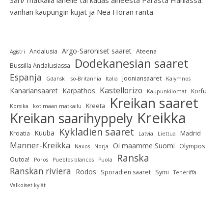
Sari/ matkalla lähelle tai kauas
aiheesta
Parasta Haniassa:
vanhan kaupungin kujat ja Nea Horan ranta
Argo-Saroniset saaret
Andalusia
Ateena
Agistri
Dodekanesian saaret
Bussilla Andalusiassa
Espanja
Jooniansaaret
Gdansk
Iso-Britannia
Italia
Kalymnos
Kastellorizo
Kanariansaaret
Karpathos
Korfu
Kaupunkilomat
Kreikan saaret
Kreeta
Korsika
kotimaan matkailu
Kreikka
Kreikan saarihyppely
Kykladien saaret
Kuuba
Kroatia
Madrid
Latvia
Liettua
Manner-Kreikka
Oi maamme Suomi
Olympos
Naxos
Norja
Ranska
Outoa!
Poros
Pueblos blancos
Puola
Ranskan riviera
Rodos
Sporadien saaret
Symi
Teneriffa
Valkoiset kylät