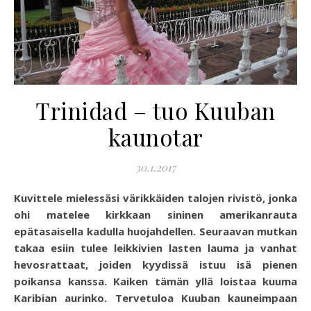
Trinidad – tuo Kuuban
kaunotar
30.1.2017
Kuvittele mielessäsi värikkäiden talojen rivistö, jonka
ohi matelee kirkkaan sininen amerikanrauta
epätasaisella kadulla huojahdellen. Seuraavan mutkan
takaa esiin tulee leikkivien lasten lauma ja vanhat
hevosrattaat, joiden kyydissä istuu isä pienen
poikansa kanssa. Kaiken tämän yllä loistaa kuuma
Karibian aurinko. Tervetuloa Kuuban kauneimpaan