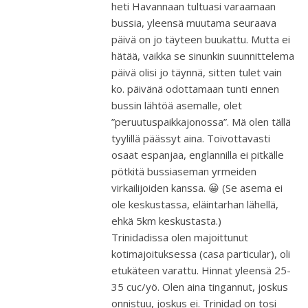
heti Havannaan tultuasi varaamaan
bussia, yleensä muutama seuraava
päivä on jo täyteen buukattu. Mutta ei
hätää, vaikka se sinunkin suunnittelema
päivä olisi jo täynnä, sitten tulet vain
ko. päivänä odottamaan tunti ennen
bussin lähtöä asemalle, olet
”peruutuspaikkajonossa”. Mä olen tällä
tyylillä päässyt aina. Toivottavasti
osaat espanjaa, englannilla ei pitkälle
pötkitä bussiaseman yrmeiden
virkailijoiden kanssa. 😀 (Se asema ei
ole keskustassa, eläintarhan lähellä,
ehkä 5km keskustasta.)
Trinidadissa olen majoittunut
kotimajoituksessa (casa particular), oli
etukäteen varattu. Hinnat yleensä 25-
35 cuc/yö. Olen aina tingannut, joskus
onnistuu, joskus ei. Trinidad on tosi