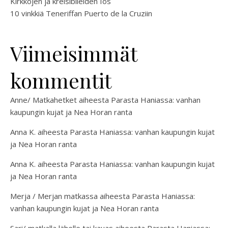
Kirkkojen ja kreisibileiden Ios
10 vinkkiä Teneriffan Puerto de la Cruziin
Viimeisimmät
kommentit
Anne/ Matkahetket
aiheesta
Parasta Haniassa: vanhan
kaupungin kujat ja Nea Horan ranta
Anna K.
aiheesta
Parasta Haniassa: vanhan kaupungin kujat
ja Nea Horan ranta
Anna K.
aiheesta
Parasta Haniassa: vanhan kaupungin kujat
ja Nea Horan ranta
Merja / Merjan matkassa
aiheesta
Parasta Haniassa:
vanhan kaupungin kujat ja Nea Horan ranta