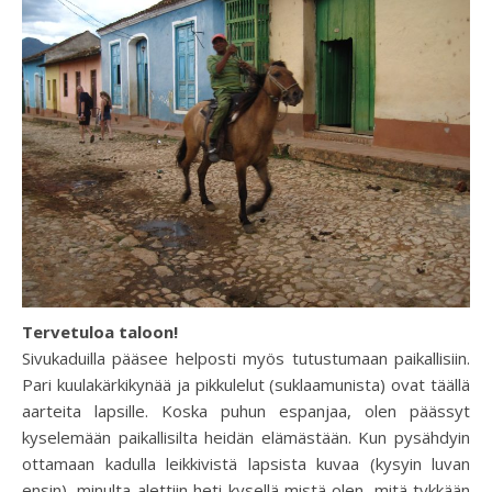
Tervetuloa taloon!
Sivukaduilla pääsee helposti myös tutustumaan paikallisiin.
Pari kuulakärkikynää ja pikkulelut (suklaamunista) ovat täällä
aarteita lapsille. Koska puhun espanjaa, olen päässyt
kyselemään paikallisilta heidän elämästään. Kun pysähdyin
ottamaan kadulla leikkivistä lapsista kuvaa (kysyin luvan
ensin), minulta alettiin heti kysellä mistä olen, mitä tykkään