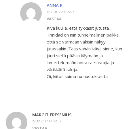
ANNA K.
12.2.2017 AT 15:07
VASTAA
Kiva kuulla, että tykkäsit jutusta.
Trinidad on niin tunnelmallinen paikka,
että se varmaan väkisin näkyy
jutussakin. Taas vähän ikävä sinne, kun
juuri siellä pääsin käymään ja
ihmettelemään noita ratsastajia ja
värikkäitä taloja.
Oi, kiitos kaima tunnustuksesta!
MARGIT FRESENIUS
28.12.2017 AT 22:32
VASTAA