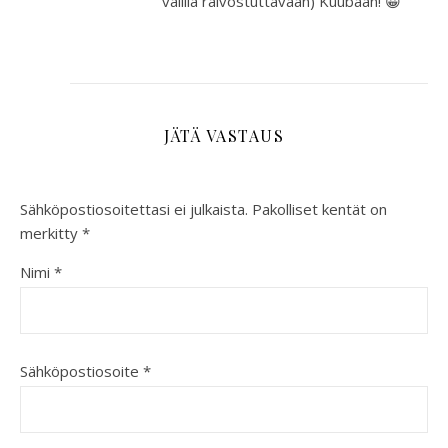
välillä raivostuttavaan) Kuubaan! 😀
JÄTÄ VASTAUS
Sähköpostiosoitettasi ei julkaista.
Pakolliset kentät on
merkitty
*
Nimi
*
Sähköpostiosoite
*