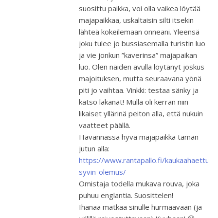
suosittu paikka, voi olla vaikea löytää
majapaikkaa, uskaltaisin silti itsekin
lähteä kokeilemaan onneani. Yleensä
joku tulee jo bussiasemalla turistin luo
ja vie jonkun ”kaverinsa” majapaikan
luo. Olen näiden avulla löytänyt joskus
majoituksen, mutta seuraavana yönä
piti jo vaihtaa. Vinkki: testaa sänky ja
katso lakanat! Mulla oli kerran niin
likaiset yllärinä peiton alla, että nukuin
vaatteet päällä.
Havannassa hyvä majapaikka tämän
jutun alla:
https://www.rantapallo.fi/kaukaahaettu
syvin-olemus/
Omistaja todella mukava rouva, joka
puhuu englantia. Suosittelen!
Ihanaa matkaa sinulle hurmaavaan (ja