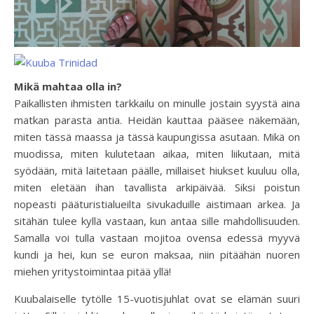
Mikä mahtaa olla in?
Paikallisten ihmisten tarkkailu on minulle jostain syystä aina
matkan parasta antia. Heidän kauttaa pääsee näkemään,
miten tässä maassa ja tässä kaupungissa asutaan. Mikä on
muodissa, miten kulutetaan aikaa, miten liikutaan, mitä
syödään, mitä laitetaan päälle, millaiset hiukset kuuluu olla,
miten eletään ihan tavallista arkipäivää. Siksi poistun
nopeasti pääturistialueilta sivukaduille aistimaan arkea. Ja
sitähän tulee kyllä vastaan, kun antaa sille mahdollisuuden.
Samalla voi tulla vastaan mojitoa ovensa edessä myyvä
kundi ja hei, kun se euron maksaa, niin pitäähän nuoren
miehen yritystoimintaa pitää yllä!
Kuubalaiselle tytölle 15-vuotisjuhlat ovat se elämän suuri