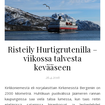
Risteily Hurtigrutenilla –
viikossa talvesta
kevääseen
26.4.2016
Kirkkoniemestä eli norjalaisittain Kirkenesistä Bergeniin on
2300 kilometriä. Huhtikuun puolivälissä Jäämeren rannan
kaupungeissa saa vielä talsia lumessa, kun taas reitin
eteläisissä satamissa hiirenkorvat ja leskenlehdet