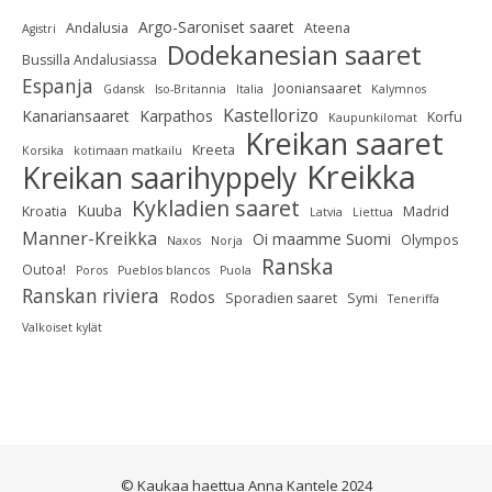
Argo-Saroniset saaret
Andalusia
Ateena
Agistri
Dodekanesian saaret
Bussilla Andalusiassa
Espanja
Jooniansaaret
Gdansk
Iso-Britannia
Italia
Kalymnos
Kastellorizo
Kanariansaaret
Karpathos
Korfu
Kaupunkilomat
Kreikan saaret
Kreeta
Korsika
kotimaan matkailu
Kreikka
Kreikan saarihyppely
Kykladien saaret
Kuuba
Kroatia
Madrid
Latvia
Liettua
Manner-Kreikka
Oi maamme Suomi
Olympos
Naxos
Norja
Ranska
Outoa!
Poros
Pueblos blancos
Puola
Ranskan riviera
Rodos
Sporadien saaret
Symi
Teneriffa
Valkoiset kylät
© Kaukaa haettua Anna Kantele 2024