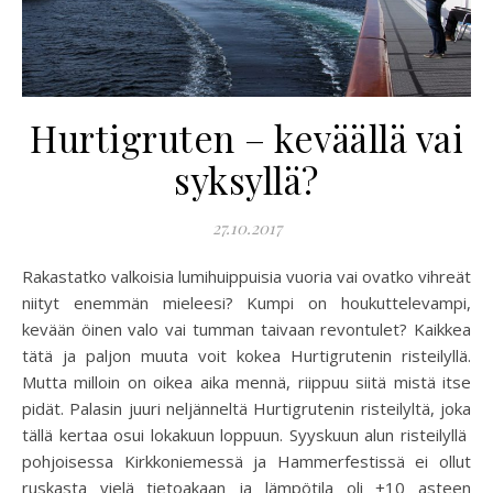
Hurtigruten – keväällä vai
syksyllä?
27.10.2017
Rakastatko valkoisia lumihuippuisia vuoria vai ovatko vihreät
niityt enemmän mieleesi? Kumpi on houkuttelevampi,
kevään öinen valo vai tumman taivaan revontulet? Kaikkea
tätä ja paljon muuta voit kokea Hurtigrutenin risteilyllä.
Mutta milloin on oikea aika mennä, riippuu siitä mistä itse
pidät. Palasin juuri neljänneltä Hurtigrutenin risteilyltä, joka
tällä kertaa osui lokakuun loppuun. Syyskuun alun risteilyllä
pohjoisessa Kirkkoniemessä ja Hammerfestissä ei ollut
ruskasta vielä tietoakaan ja lämpötila oli +10 asteen