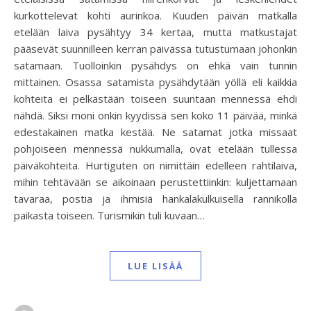
kurkottelevat kohti aurinkoa. Kuuden päivän matkalla
etelään laiva pysähtyy 34 kertaa, mutta matkustajat
pääsevät suunnilleen kerran päivässä tutustumaan johonkin
satamaan. Tuolloinkin pysähdys on ehkä vain tunnin
mittainen. Osassa satamista pysähdytään yöllä eli kaikkia
kohteita ei pelkästään toiseen suuntaan mennessä ehdi
nähdä. Siksi moni onkin kyydissä sen koko 11 päivää, minkä
edestakainen matka kestää. Ne satamat jotka missaat
pohjoiseen mennessä nukkumalla, ovat etelään tullessa
päiväkohteita. Hurtiguten on nimittäin edelleen rahtilaiva,
mihin tehtävään se aikoinaan perustettiinkin: kuljettamaan
tavaraa, postia ja ihmisiä hankalakulkuisella rannikolla
paikasta toiseen. Turismikin tuli kuvaan…
LUE LISÄÄ